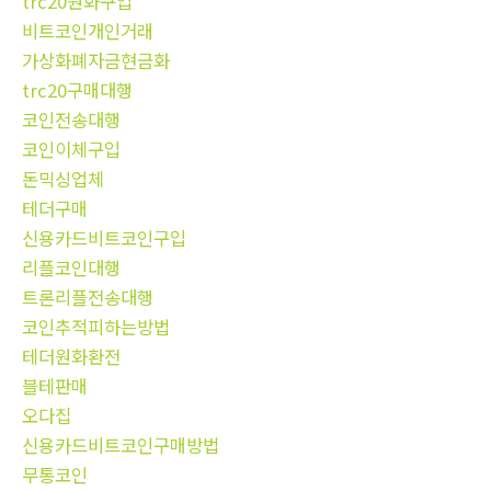
trc20원화구입
비트코인개인거래
가상화폐자금현금화
trc20구매대행
코인전송대행
코인이체구입
돈믹싱업체
테더구매
신용카드비트코인구입
리플코인대행
트론리플전송대행
코인추적피하는방법
테더원화환전
블테판매
오다집
신용카드비트코인구매방법
무통코인