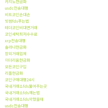
카지노현금화
usdc전송대행
비트코인손대손
빗썸fds푸는법
테더코인비대면거래
코인세탁최저수수료
xrp전송대행
솔라나현금화
장외거래업체
이더리움현금화
모든코인구입
리플현금화
코인구매대행24시
국내거래소fds뚫어주는곳
국내거래소fds깨는법
국내거래소fds막혔을때
usdc전송대행