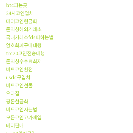
btc파는곳
24시코인업체
테더코인현금화
돈믹싱해외거래소
국내거래소fds피하는법
암호화폐구매대행
trc20코인전송대행
돈믹싱수수료최저
비트코인환전
usdc구입처
비트코인선물
오다집
핑돈현금화
비트코인사는법
모든코인고가매입
테더판매