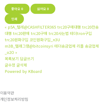
좋아요
0
싫어요
0
인쇄
«
p5A_텔레@CASHFILTER365 trc20구매대행 trc20전송
대행 trc20판매 trc20구매 trc20사는법 테더tron구입
trc20원화구입 코인원화구입_n3U
m3B_텔래그램@bitcoinsyri 테더송금업체 리플 송금업체
_o2O
»
목록보기
답글쓰기
글수정
글삭제
Powered by KBoard
이용약관
개인정보처리방침