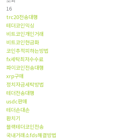
조회
16
trc20전송대행
테더코인믹싱
비트코인개인거래
비트코인현금화
코인추적피하는방법
fx세탁최저수수료
파이코인전송대행
xrp구매
정치자금세탁방법
테더전송대행
usdc판매
테더손대손
환치기
블랙테더코인전송
국내거래소fds해결방법