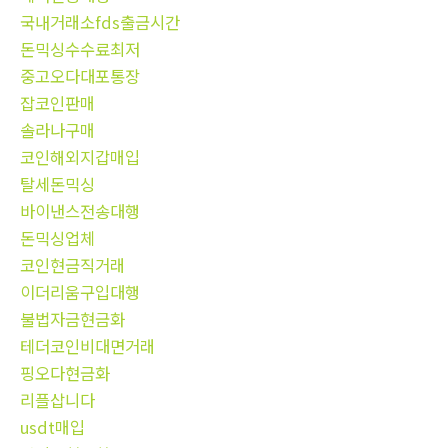
국내거래소fds출금시간
돈믹싱수수료최저
중고오다대포통장
잡코인판매
솔라나구매
코인해외지갑매입
탈세돈믹싱
바이낸스전송대행
돈믹싱업체
코인현금직거래
이더리움구입대행
불법자금현금화
테더코인비대면거래
핑오다현금화
리플삽니다
usdt매입