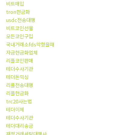
비트매입
tron현금화
usdc전송대행
비트코인선물
모든코인구입
국내거래소fds막혔을때
자금현금화업체
리플코인판매
테더수사기관
테더돈믹싱
리플전송대행
리플현금화
trc20사는법
테더이체
테더수사기관
테더대리송금
재정거래세탁대행사