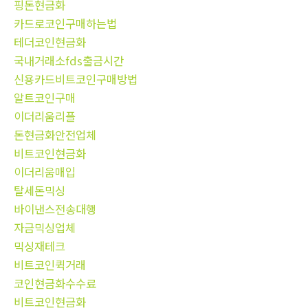
핑돈현금화
카드로코인구매하는법
테더코인현금화
국내거래소fds출금시간
신용카드비트코인구매방법
알트코인구매
이더리움리플
돈현금화안전업체
비트코인현금화
이더리움매입
탈세돈믹싱
바이낸스전송대행
자금믹싱업체
믹싱재테크
비트코인퀵거래
코인현금화수수료
비트코인현금화