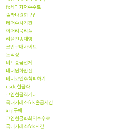
fx세탁최저수수료
솔라나원화구입
테더수사기관
이더리움리플
리플전송대행
코인구매사이트
돈믹싱
비트송금업체
태더원화환전
테더코인추척피하기
usdc현금화
코인현금직거래
국내거래소fds출금시간
xrp구매
코인현금화최저수수료
국내거래소fds시간