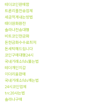
테더코인판매함
트론리플전송업체
세금적게내는방법
태더원화환전
솔라나전송대행
비트코인현금화
돈현금화수수료최저
돈세탁해드립니다
코인구매대행24시
국내거래소fds뚫는법
테더개인지갑
이더리움판매
국내거래소fds깨는법
24시코인업체
trc20사는법
솔라나구매