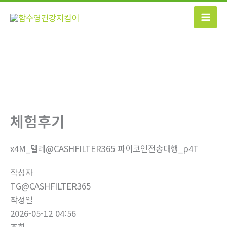
콘
텐
츠
로
건
너
뛰
기
체험후기
x4M_텔레@CASHFILTER365 파이코인전송대행_p4T
작성자
TG@CASHFILTER365
작성일
2026-05-12 04:56