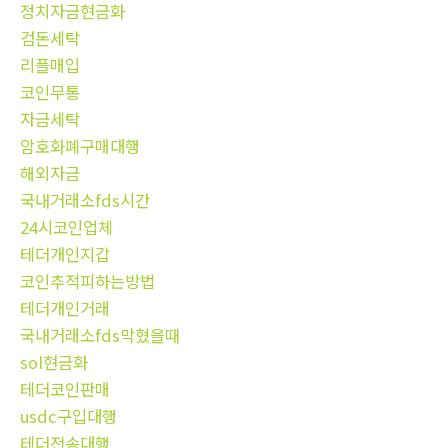
정치자금현금화
검돈세탁
리플매입
코인무통
자금세탁
암호화폐구매대행
해외자금
국내거래소fds시간
24시코인업체
테더개인지갑
코인추적피하는방법
테더개인거래
국내거래소fds막혔을때
sol현금화
테더코인판매
usdc구입대행
테더전송대행