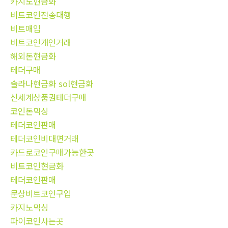
카지노현금화
비트코인전송대행
비트매입
비트코인개인거래
해외돈현금화
테더구매
솔라나현금화 sol현금화
신세계상품권테더구매
코인돈믹싱
테더코인판매
테더코인비대면거래
카드로코인구매가능한곳
비트코인현금화
테더코인판매
문상비트코인구입
카지노믹싱
파이코인사는곳