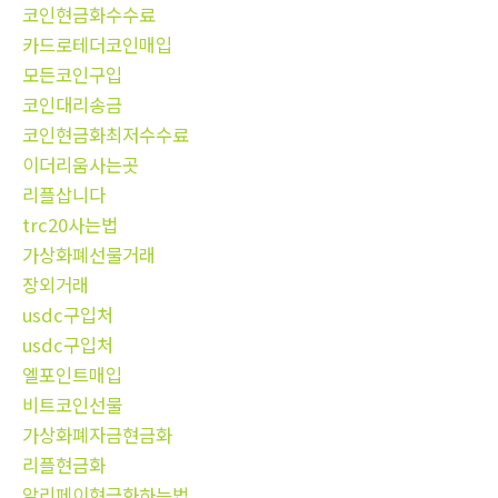
코인현금화수수료
카드로테더코인매입
모든코인구입
코인대리송금
코인현금화최저수수료
이더리움사는곳
리플삽니다
trc20사는법
가상화폐선물거래
장외거래
usdc구입처
usdc구입처
엘포인트매입
비트코인선물
가상화폐자금현금화
리플현금화
알리페이현금화하는법