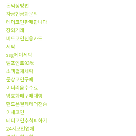
돈믹싱방법
자금현금화문의
테더코인판매합니다
장외거래
비트코인신용카드
세탁
ssg페이세탁
엘포인트93%
소액결제세탁
문상코인구매
이더리움수수료
암호화폐구매대행
핸드폰결제테더전송
이체코인
테더코인추척피하기
24시코인업체