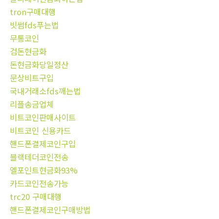
tron구매대행
빗썸fds푸는법
무통코인
검돈현금화
돈현금화당일정산
문상비트구입
국내거래소fds깨는법
리플송금업체
비트코인판매사이트
비트코인 신용카드
핸드폰결제코인구입
블랙테더코인전송
엘포인트현금화93%
카드코인전송가능
trc20 구매대행
핸드폰결제코인구매방법