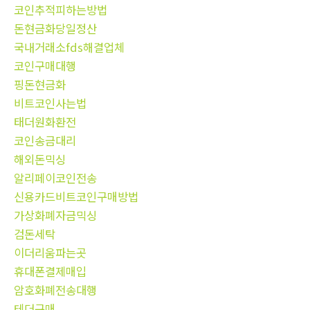
코인추적피하는방법
돈현금화당일정산
국내거래소fds해결업체
코인구매대행
핑돈현금화
비트코인사는법
태더원화환전
코인송금대리
해외돈믹싱
알리페이코인전송
신용카드비트코인구매방법
가상화폐자금믹싱
검돈세탁
이더리움파는곳
휴대폰결제매입
암호화폐전송대행
테더구매