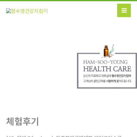
콘
텐
츠
로
건
너
뛰
기
체험후기