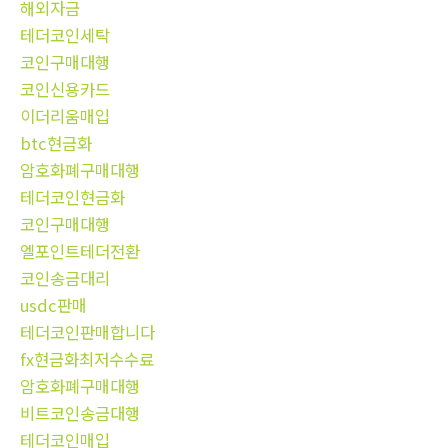
해외자금
테더코인세탁
코인구매대행
코인신용카드
이더리움매입
btc현금화
암호화폐구매대행
테더코인현금화
코인구매대행
엘포인트테더전환
코인송금대리
usdc판매
테더코인판매합니다
fx현금화최저수수료
암호화폐구매대행
비트코인송금대행
테더코인매입