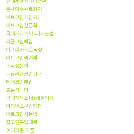
휴대폰결제테더전환
돈세탁수수료최저
비트코인개인거래
비트코인현금화
국내거래소fds피하는법
리플코인매입
아프리카tv돈믹싱
비트코인퀵거래
돈믹싱문의
트론리플코인판매
테더코인매입
트론삽니다
국내거래소fds해결업체
바이낸스구입대행
비트코인사는법
잡코인구입대행
이더리움 리플