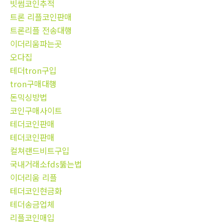
빗썸코인추적
트론 리플코인판매
트론리플 전송대행
이더리움파는곳
오다집
테더tron구입
tron구매대행
돈믹싱방법
코인구매사이트
테더코인판매
테더코인판매
컬쳐랜드비트구입
국내거래소fds뚫는법
이더리움 리플
테더코인현금화
테더송금업체
리플코인매입