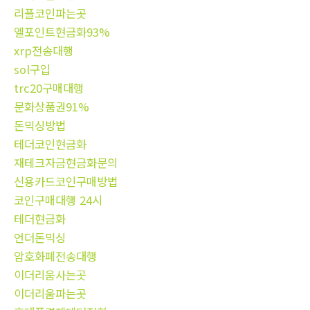
리플코인파는곳
엘포인트현금화93%
xrp전송대행
sol구입
trc20구매대행
문화상품권91%
돈믹싱방법
테더코인현금화
재테크자금현금화문의
신용카드코인구매방법
코인구매대행 24시
테더현금화
언더돈믹싱
암호화폐전송대행
이더리움사는곳
이더리움파는곳