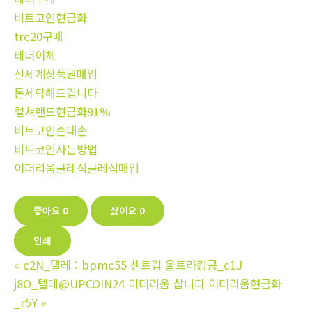
비트코인현금화
trc20구매
테더이체
신세계상품권매입
돈세탁해드립니다
컬쳐랜드현금화91%
비트코인손대손
비트코인사는방법
이더리움클레식클레식매입
좋아요
0
싫어요
0
인쇄
«
c2N_텔레 : bpmc55 센트립 울트라킹콩_c1J
j8O_텔레@UPCOIN24 이더리움 삽니다 이더리움현금화
_r5Y
»