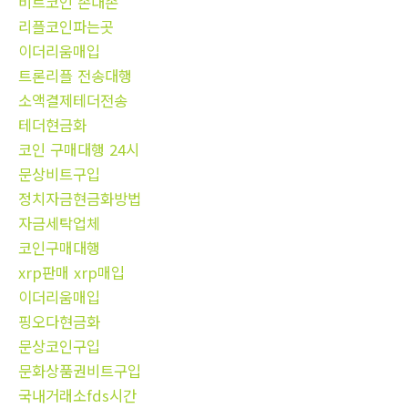
비트코인 손대손
리플코인파는곳
이더리움매입
트론리플 전송대행
소액결제테더전송
테더현금화
코인 구매대행 24시
문상비트구입
정치자금현금화방법
자금세탁업체
코인구매대행
xrp판매 xrp매입
이더리움매입
핑오다현금화
문상코인구입
문화상품권비트구입
국내거래소fds시간