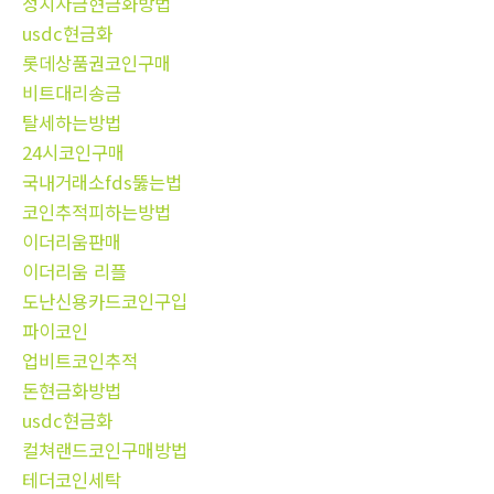
정치자금현금화방법
usdc현금화
롯데상품권코인구매
비트대리송금
탈세하는방법
24시코인구매
국내거래소fds뚫는법
코인추적피하는방법
이더리움판매
이더리움 리플
도난신용카드코인구입
파이코인
업비트코인추적
돈현금화방법
usdc현금화
컬쳐랜드코인구매방법
테더코인세탁