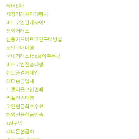
테더판매
재정거래세탁대행사
비트코인판매사이트
장외거래소
신용카드비트코인구매방법
코인구매대행
국내거래소fds뚫어주는곳
비트코인전송대행
핸드폰결제매입
테더송금업체
트론리플코인판매
리플전송대행
코인현금화수수료
해외선물현금인출
sol구입
테더돈현금화