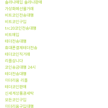
솔라나매입 솔라나판매
가상화폐선물거래
비트코인전송대행
비트코인구입
trc20코인전송대행
비트매입
테더전송대행
휴대폰결제테더전송
테더코인직거래
리플삽니다
코인송금대행 24시
테더전송대행
이더리움 리플
테더코인판매
신세계상품권세탁
모든코인구입
이더리움구입대행