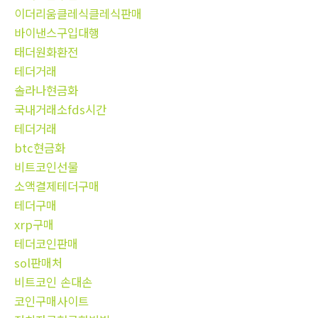
이더리움클레식클레식판매
바이낸스구입대행
태더원화환전
테더거래
솔라나현금화
국내거래소fds시간
테더거래
btc현금화
비트코인선물
소액결제테더구매
테더구매
xrp구매
테더코인판매
sol판매처
비트코인 손대손
코인구매사이트