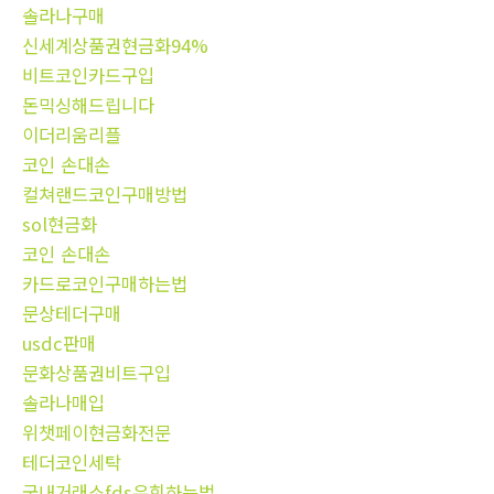
솔라나구매
신세계상품권현금화94%
비트코인카드구입
돈믹싱해드립니다
이더리움리플
코인 손대손
컬쳐랜드코인구매방법
sol현금화
코인 손대손
카드로코인구매하는법
문상테더구매
usdc판매
문화상품권비트구입
솔라나매입
위챗페이현금화전문
테더코인세탁
국내거래소fds우회하는법