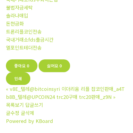
불법자금세탁
솔라나매입
돈현금화
트론리플코인전송
국내거래소fds출금시간
엘포인트테더전송
좋아요
0
싫어요
0
인쇄
«
v8E_텔레@bitcoinsyri 이더리움 리플 잡코인판매_a4T
b8B_텔레@UPCOIN24 trc20구매 trc20판매_z9N
»
목록보기
답글쓰기
글수정
글삭제
Powered by KBoard