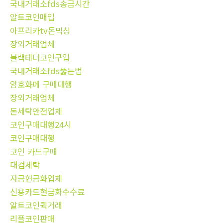
국내거래소fds송금시간
알트코인매입
아프리카tv돈믹싱
장외거래업체
블랙테더코인구입
국내거래소fds뚫는법
암호화폐 구매대행
장외거래업체
돈세탁안전업체
코인구매대행24시
코인구매대행
코인 카드구매
대검세탁
자금현금화업체
신용카드현금화수수료
알트코인퀵거래
리플코인판매