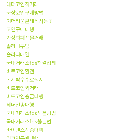
테더코인직거래
문상코인구매방법
이더리움클레식사는곳
코인구매대행
가상화폐선물거래
솔라나구입
솔라나매입
국내거래소fds해결업체
비트코인환전
돈세탁수수료최저
비트코인퀵거래
비트코인송금대행
테더전송대행
국내거래소fds해결방법
국내거래소fds뚫는법
바이낸스전송대행
밈코인구매대행