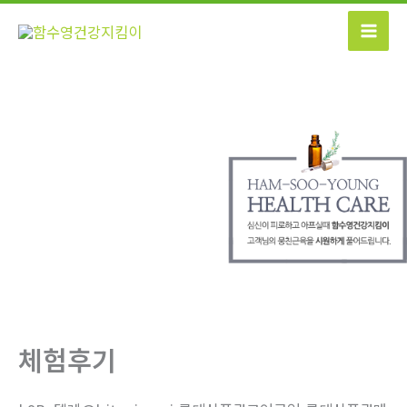
콘
텐
츠
로
건
너
뛰
기
체험후기