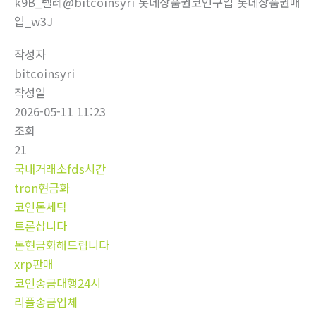
k9B_텔레@bitcoinsyri 롯데상품권코인구입 롯데상품권매
입_w3J
작성자
bitcoinsyri
작성일
2026-05-11 11:23
조회
21
국내거래소fds시간
tron현금화
코인돈세탁
트론삽니다
돈현금화해드립니다
xrp판매
코인송금대행24시
리플송금업체