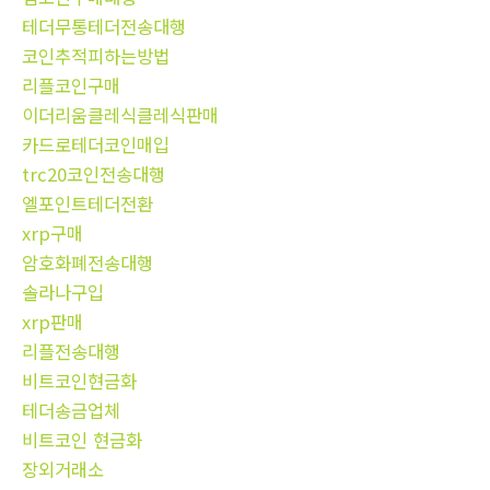
테더무통테더전송대행
코인추적피하는방법
리플코인구매
이더리움클레식클레식판매
카드로테더코인매입
trc20코인전송대행
엘포인트테더전환
xrp구매
암호화폐전송대행
솔라나구입
xrp판매
리플전송대행
비트코인현금화
테더송금업체
비트코인 현금화
장외거래소