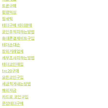
트론구매
횡령믹싱
핑세탁
테더구매 테더판매
코인추적피하는방법
휴대폰결제비트구입
테더손대손
장외거래업체
세무조사피하는방법
테더코인매입
trc20구매
모든코인구입
세금적게내는방법
해외자금
카드로 코인구입
문상테더구매