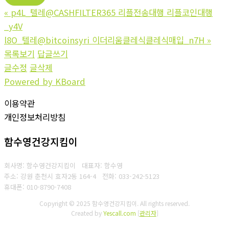
«
p4L_텔레@CASHFILTER365 리플전송대행 리플코인대행
_y4V
l8O_텔레@bitcoinsyri 이더리움클레식클레식매입_n7H
»
목록보기
답글쓰기
글수정
글삭제
Powered by KBoard
이용약관
개인정보처리방침
함수영건강지킴이
회사명: 함수영건강지킴이 대표자: 함수영
주소: 강원 춘천시 효자2동 164-4
전화: 033-242-5123
휴대폰: 010-8790-7408
Copyright © 2025 함수영건강지킴이. All rights reserved.
Created by
Yescall.com
[
관리자
]