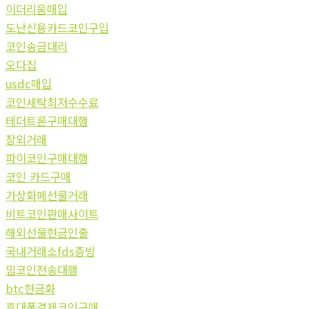
이더리움매입
도난신용카드코인구입
코인송금대리
오다집
usdc매입
코인세탁최저수수료
테더트론구매대행
장외거래
파이코인구매대행
코인 카드구매
가상화폐선물거래
비트코인판매사이트
해외선물현금인출
국내거래소fds증빙
밈코인전송대행
btc현금화
휴대폰결제코인구매