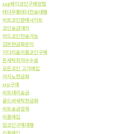
ssg페이코인구매방법
테더무통테더전송대행
비트코인판매사이트
코인송금대리
카드코인전송가능
검돈현금화문의
이더리움리플코인구매
돈세탁최저수수료
모든코인 고가매입
카지노현금화
xrp구매
비트대리송금
골드바세탁현금화
비트송금업체
리플매입
밈코인구매대행
리플매입