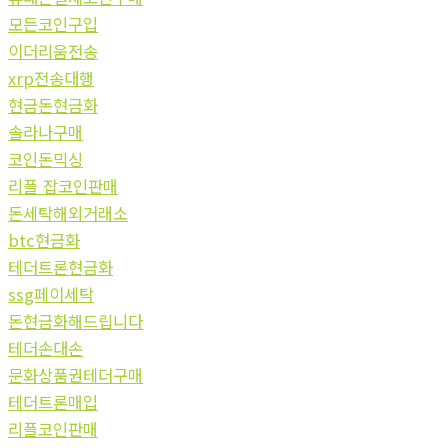
모든코인구입
이더리움전송
xrp전송대행
현금돈현금화
솔라나구매
코인돈믹싱
리플 잡코인판매
돈세탁해외거래소
btc현금화
테더트론현금화
ssg페이세탁
돈현금화해드립니다
테더손대손
문화상품권테더구매
테더트론매입
리플코인판매