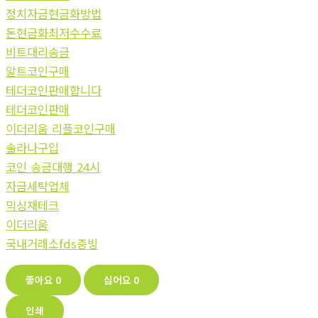
정치자금현금화방법
돈현금화최저수수료
비트대리송금
알트코인구매
테더코인판매합니다
테더코인판매
이더리움 리플코인구매
솔라나구입
코인 송금대행 24시
자금세탁업체
믹싱재테크
이더리움
국내거래소fds증빙
좋아요
0
싫어요
0
인쇄