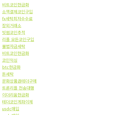
비트코인현금화
소액결제코인구입
fx세탁최저수수료
장외거래소
빗썸코인추적
리플 모든코인구입
불법자금세탁
비트코인현금화
코인믹싱
btc현금화
돈세탁
문화상품권테더구매
트론리플 전송대행
이더리움현금화
테더코인계좌이체
usdc매입