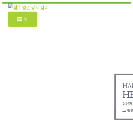
콘
텐
츠
로
건
너
뛰
기