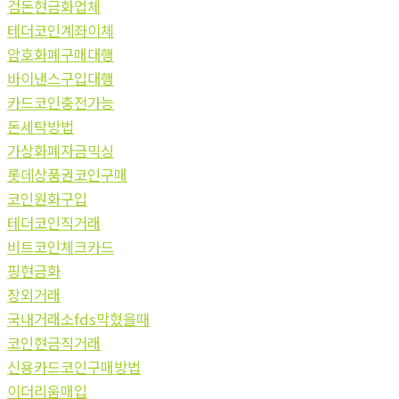
검돈현금화업체
테더코인계좌이체
암호화폐구매대행
바이낸스구입대행
카드코인충전가능
돈세탁방법
가상화폐자금믹싱
롯데상품권코인구매
코인원화구입
테더코인직거래
비트코인체크카드
핑현금화
장외거래
국내거래소fds막혔을때
코인현금직거래
신용카드코인구매방법
이더리움매입