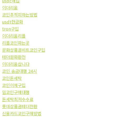
usdc매입
이더리움
코인추적피하는방법
usdt현금화
tron구입
이더리움리플
리플코인파는곳
문화상품권비트코인구입
테더원화환전
이더리움삽니다
코인 송금대행 24시
코인돈세탁
코인이체구입
밈코인구매대행
돈세탁최저수수료
롯데상품권테더전환
신용카드코인구매방법