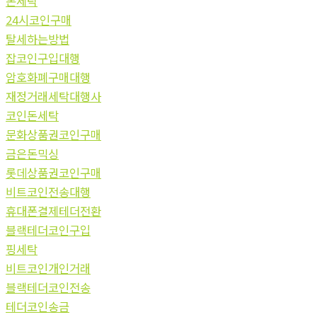
돈세탁
24시코인구매
탈세하는방법
잡코인구입대행
암호화폐구매대행
재정거래세탁대행사
코인돈세탁
문화상품권코인구매
금은돈믹싱
롯데상품권코인구매
비트코인전송대행
휴대폰결제테더전환
블랙테더코인구입
핑세탁
비트코인개인거래
블랙테더코인전송
테더코인송금