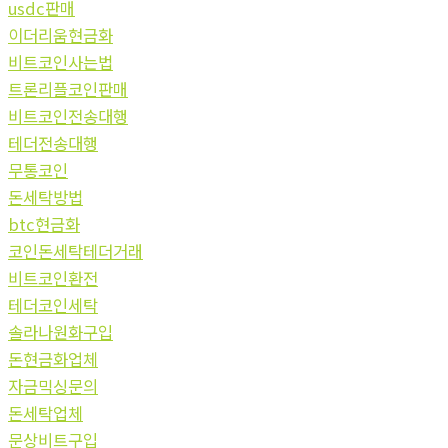
usdc판매
이더리움현금화
비트코인사는법
트론리플코인판매
비트코인전송대행
테더전송대행
무통코인
돈세탁방법
btc현금화
코인돈세탁테더거래
비트코인환전
테더코인세탁
솔라나원화구입
돈현금화업체
자금믹싱문의
돈세탁업체
문상비트구입