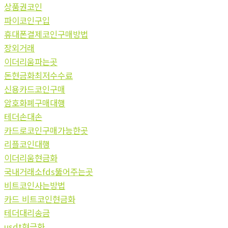
상품권코인
파이코인구입
휴대폰결제코인구매방법
장외거래
이더리움파는곳
돈현금화최저수수료
신용카드코인구매
암호화폐구매대행
테더손대손
카드로코인구매가능한곳
리플코인대행
이더리움현금화
국내거래소fds뚫어주는곳
비트코인사는방법
카드 비트코인현금화
테더대리송금
usdt현금화