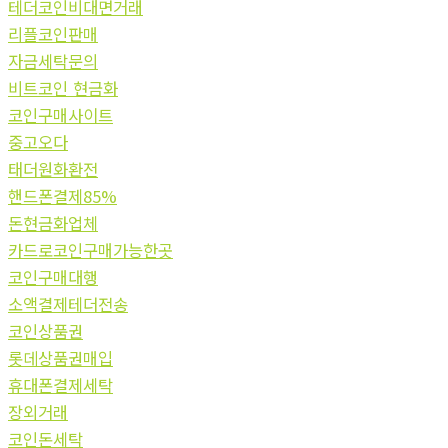
테더코인비대면거래
리플코인판매
자금세탁문의
비트코인 현금화
코인구매사이트
중고오다
태더원화환전
핸드폰결제85%
돈현금화업체
카드로코인구매가능한곳
코인구매대행
소액결제테더전송
코인상품권
롯데상품권매입
휴대폰결제세탁
장외거래
코인돈세탁