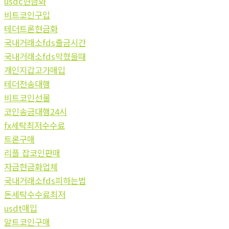
usdc현금화
비트코인구입
테더트론현금화
국내거래소fds출금시간
국내거래소fds막혔을때
개인지갑고가매입
테더전송대행
비트코인선물
코인송금대행24시
fx세탁최저수수료
트론구매
리플 잡코인판매
자금현금화업체
국내거래소fds피하는법
돈세탁수수료최저
usdt매입
알트코인구매