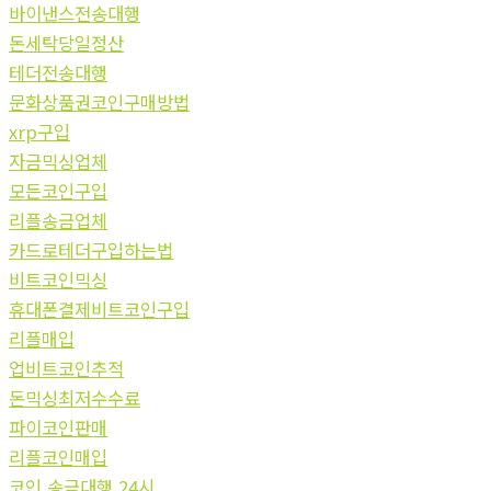
바이낸스전송대행
돈세탁당일정산
테더전송대행
문화상품권코인구매방법
xrp구입
자금믹싱업체
모든코인구입
리플송금업체
카드로테더구입하는법
비트코인믹싱
휴대폰결제비트코인구입
리플매입
업비트코인추적
돈믹싱최저수수료
파이코인판매
리플코인매입
코인 송금대행 24시