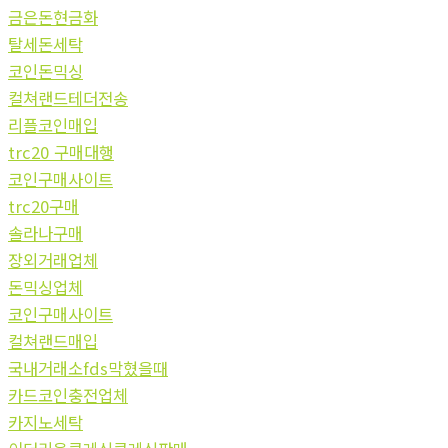
금은돈현금화
탈세돈세탁
코인돈믹싱
컬쳐랜드테더전송
리플코인매입
trc20 구매대행
코인구매사이트
trc20구매
솔라나구매
장외거래업체
돈믹싱업체
코인구매사이트
컬쳐랜드매입
국내거래소fds막혔을때
카드코인충전업체
카지노세탁