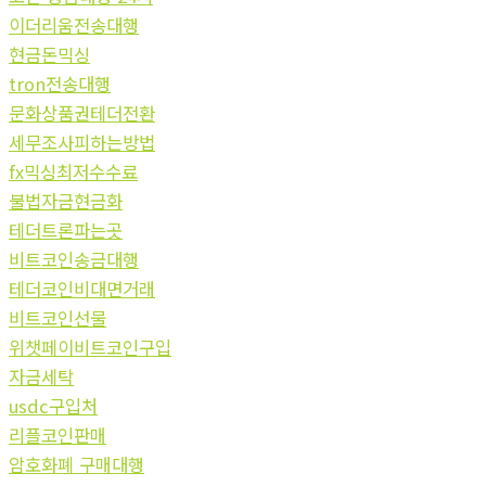
이더리움전송대행
현금돈믹싱
tron전송대행
문화상품권테더전환
세무조사피하는방법
fx믹싱최저수수료
불법자금현금화
테더트론파는곳
비트코인송금대행
테더코인비대면거래
비트코인선물
위챗페이비트코인구입
자금세탁
usdc구입처
리플코인판매
암호화폐 구매대행