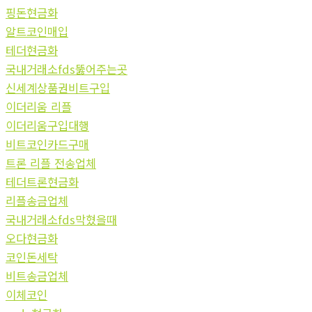
핑돈현금화
알트코인매입
테더현금화
국내거래소fds뚫어주는곳
신세계상품권비트구입
이더리움 리플
이더리움구입대행
비트코인카드구매
트론 리플 전송업체
테더트론현금화
리플송금업체
국내거래소fds막혔을때
오다현금화
코인돈세탁
비트송금업체
이체코인