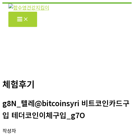
콘
텐
츠
로
건
너
뛰
기
체험후기
g8N_텔레@bitcoinsyri 비트코인카드구
입 테더코인이체구입_g7O
작성자