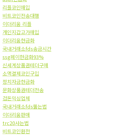
리플코인매입
비트코인전송대행
이더리움 리플
개인지갑고가매입
이더리움현금화
국내거래소fds송금시간
ssg페이현금화93%
신세계상품권테더구매
소액결제코인구입
정치자금현금화
문화상품권테더전송
검돈믹싱업체
국내거래소fds뚫는법
이더리움판매
trc20사는법
비트코인환전