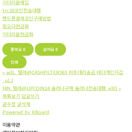
이더리움매입
trc20코인전송대행
핸드폰결제코인구매방법
핑오다현금화
이더리움현금화
좋아요
0
싫어요
0
인쇄
«
w3L_텔레@CASHFILTER365 비트대리송금 테더개인지갑
_u1J
f4N_텔레@UPCOIN24 솔라나구매 솔라나전송대행_e3Q
»
목록보기
답글쓰기
글수정
글삭제
Powered by KBoard
이용약관