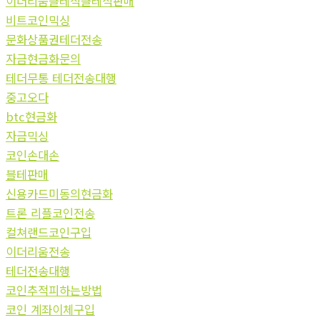
이더리움클레식클레식판매
비트코인믹싱
문화상품권테더전송
자금현금화문의
테더무통 테더전송대행
중고오다
btc현금화
자금믹싱
코인손대손
블테판매
신용카드미동의현금화
트론 리플코인전송
컬쳐랜드코인구입
이더리움전송
테더전송대행
코인추적피하는방법
코인 계좌이체구입