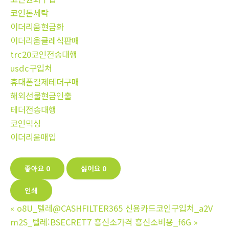
코인돈세탁
이더리움현금화
이더리움클레식판매
trc20코인전송대행
usdc구입처
휴대폰결제테더구매
해외선물현금인출
테더전송대행
코인믹싱
이더리움매입
좋아요
0
싫어요
0
인쇄
«
o8U_텔레@CASHFILTER365 신용카드코인구입처_a2V
m2S_텔레:BSECRET7 흥신소가격 흥신소비용_f6G
»