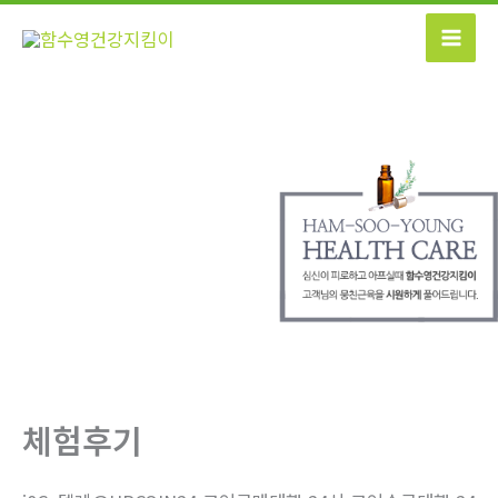
콘
텐
츠
로
건
너
뛰
기
체험후기