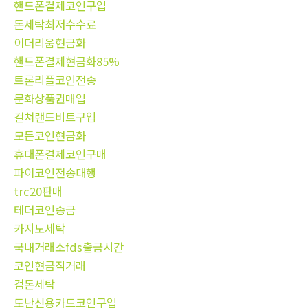
핸드폰결제코인구입
돈세탁최저수수료
이더리움현금화
핸드폰결제현금화85%
트론리플코인전송
문화상품권매입
컬쳐랜드비트구입
모든코인현금화
휴대폰결제코인구매
파이코인전송대행
trc20판매
테더코인송금
카지노세탁
국내거래소fds출금시간
코인현금직거래
검돈세탁
도난신용카드코인구입