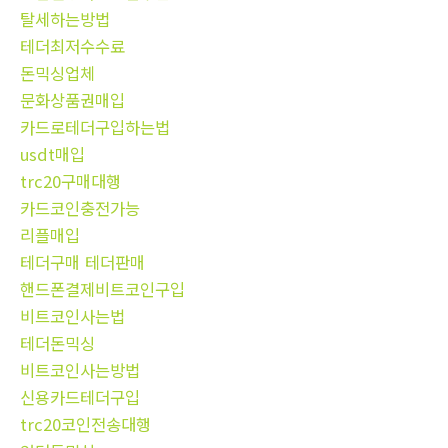
탈세하는방법
테더최저수수료
돈믹싱업체
문화상품권매입
카드로테더구입하는법
usdt매입
trc20구매대행
카드코인충전가능
리플매입
테더구매 테더판매
핸드폰결제비트코인구입
비트코인사는법
테더돈믹싱
비트코인사는방법
신용카드테더구입
trc20코인전송대행