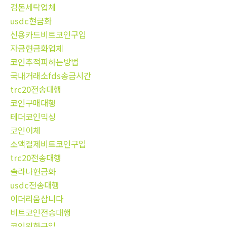
검돈세탁업체
usdc현금화
신용카드비트코인구입
자금현금화업체
코인추적피하는방법
국내거래소fds송금시간
trc20전송대행
코인구매대행
테더코인믹싱
코인이체
소액결제비트코인구입
trc20전송대행
솔라나현금화
usdc전송대행
이더리움삽니다
비트코인전송대행
코인원화구입