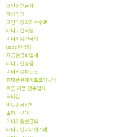
코인돈현금화
자금믹싱
코인믹싱최저수수료
테더코인믹싱
이더리움현금화
usdc현금화
자금현금화업체
테더코인송금
이더리움파는곳
휴대폰결제비트코인구입
트론 리플 전송업체
오다집
비트송금업체
솔라나구매
이더리움현금화
테더코인비대면거래