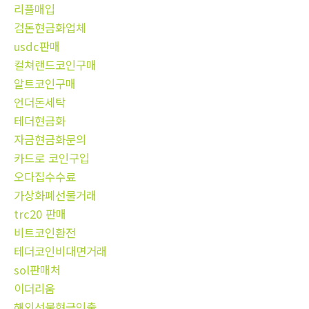
리플매입
검돈현금화업체
usdc판매
컬쳐랜드코인구매
알트코인구매
언더돈세탁
테더현금화
자금현금화문의
카드로 코인구입
오다집수수료
가상화폐선물거래
trc20 판매
비트코인환전
테더코인비대면거래
sol판매처
이더리움
해외선물현금인출