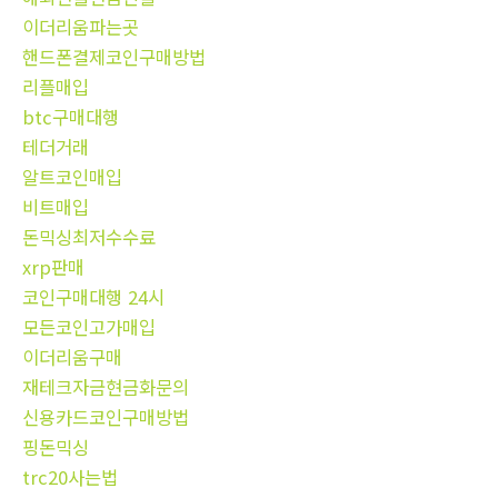
이더리움파는곳
핸드폰결제코인구매방법
리플매입
btc구매대행
테더거래
알트코인매입
비트매입
돈믹싱최저수수료
xrp판매
코인구매대행 24시
모든코인고가매입
이더리움구매
재테크자금현금화문의
신용카드코인구매방법
핑돈믹싱
trc20사는법