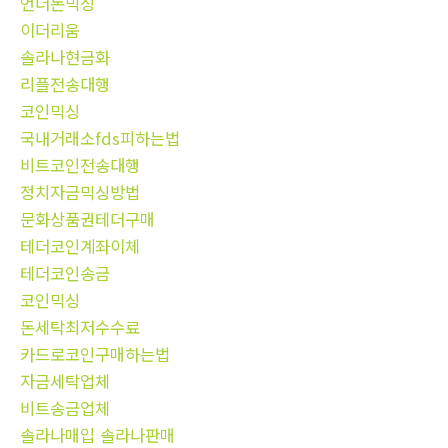
언더돈믹싱
이더리움
솔라나현금화
리플전송대행
코인믹싱
국내거래소fds피하는법
비트코인전송대행
정치자금믹싱방법
문화상품권테더구매
테더코인계좌이체
테더코인송금
코인믹싱
돈세탁최저수수료
카드로코인구매하는법
자금세탁업체
비트송금업체
솔라나매입 솔라나판매