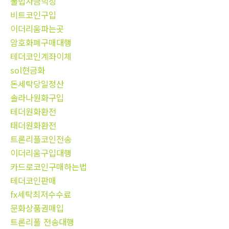
불법자금믹싱
비트코인구입
이더리움파는곳
암호화폐구매대행
테더코인계좌이체
sol현금화
돈세탁당일정산
솔라나원화구입
테더원화환전
태더원화환전
트론리플코인전송
이더리움구입대행
카드로코인구매하는법
테더코인판매
fx세탁최저수수료
문화상품권매입
트론리플 전송대행