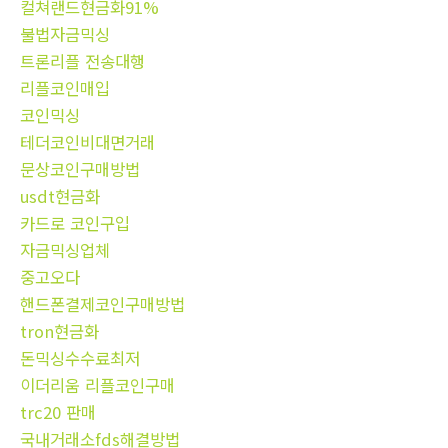
컬쳐랜드현금화91%
불법자금믹싱
트론리플 전송대행
리플코인매입
코인믹싱
테더코인비대면거래
문상코인구매방법
usdt현금화
카드로 코인구입
자금믹싱업체
중고오다
핸드폰결제코인구매방법
tron현금화
돈믹싱수수료최저
이더리움 리플코인구매
trc20 판매
국내거래소fds해결방법