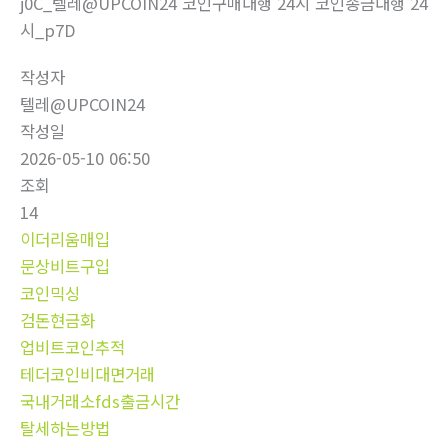
j0C_텔레@UPCOIN24 코인구매대행 24시 코인송금대행 24
시_p7D
작성자
텔레@UPCOIN24
작성일
2026-05-10 06:50
조회
14
이더리움매입
문상비트구입
코인믹싱
검돈현금화
업비트코인추적
테더코인비대면거래
국내거래소fds출금시간
탈세하는방법