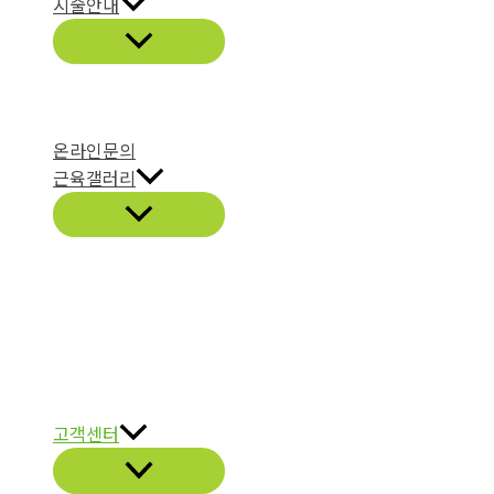
시술안내
온라인문의
근육갤러리
고객센터