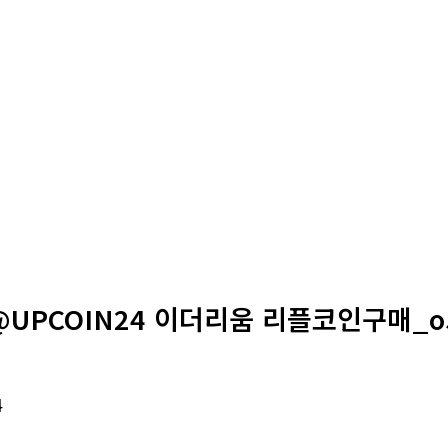
@UPCOIN24 이더리움 리플코인구매_o
4