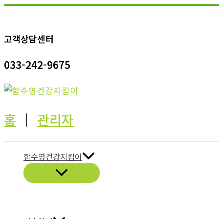
콘
텐
고객상담센터
츠
로
033-242-9675
건
너
뛰
기
홈
│
관리자
함수영건강지킴이