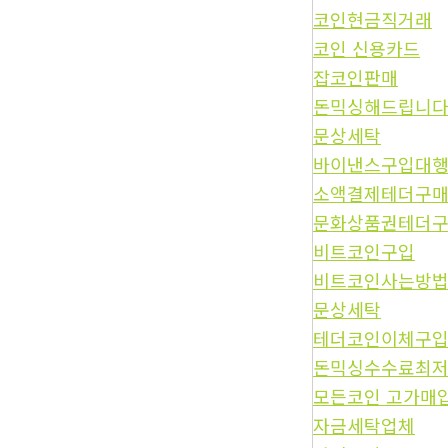
코인현금직거래
코인 신용카드
잡코인판매
돈믹싱해드립니
문상세탁
바이낸스구입대
소액결제테더구
문화상품권테더
비트코인구입
비트코인사는방
문상세탁
테더코인이체구
돈믹싱수수료최
모든코인 고가매
자금세탁업체