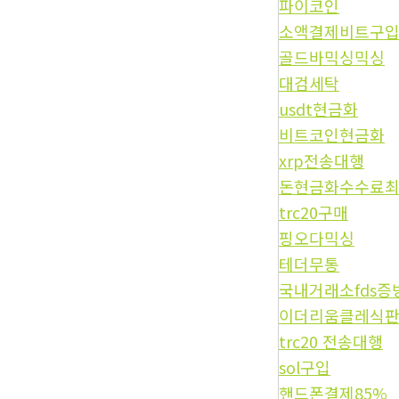
파이코인
소액결제비트구
골드바믹싱믹싱
대검세탁
usdt현금화
비트코인현금화
xrp전송대행
돈현금화수수료
trc20구매
핑오다믹싱
테더무통
국내거래소fds증
이더리움클레식
trc20 전송대행
sol구입
핸드폰결제85%