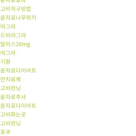
위고비직구방법
마운자로나무위키
비아그라
골드비아그라
알리스20mg
카마그라
신기환
마운자로다이어트
비만치료제
위고비런닝
마운자로주사
마운자로다이어트
위고비파는곳
위고비런닝
해포쿠