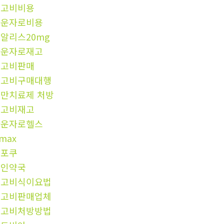
위고비비용
마운자로비용
알리스20mg
마운자로재고
위고비판매
위고비구매대행
만치료제 처방
위고비재고
마운자로헬스
imax
해포쿠
성인약국
위고비식이요법
위고비판매업체
위고비처방방법