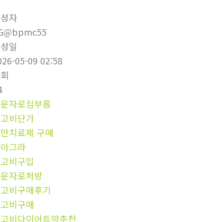
작성자
G@bpmc55
작성일
026-05-09 02:58
조회
4
마운자로심부름
위고비단가
만치료제 구매
비아그라
위고비구입
마운자로처방
위고비구매후기
위고비구매
위고비다이어트약추천