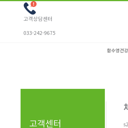
콘
텐
고객상담센터
츠
로
033-242-9675
건
너
함수영건
뛰
기
고객센터
s