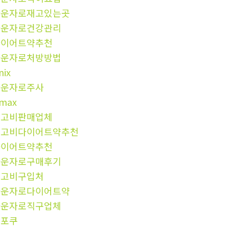
마운자로재고있는곳
마운자로건강관리
다이어트약추천
마운자로처방방법
nix
마운자로주사
imax
위고비판매업체
위고비다이어트약추천
다이어트약추천
마운자로구매후기
위고비구입처
마운자로다이어트약
마운자로직구업체
해포쿠