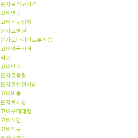
마운자로직구가격
위고비병원
위고비직구업체
마운자로병원
마운자로다이어트부작용
위고비약국가격
비닉스
위고비단가
마운자로용량
마운자로안전거래
위고비비용
마운자로처방
위고비구매대행
위고비식단
위고비직구
마운자로효과