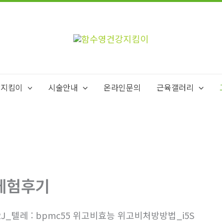
강지킴이
시술안내
온라인문의
근육갤러리
체험후기
2J_텔레 : bpmc55 위고비효능 위고비처방방법_i5S