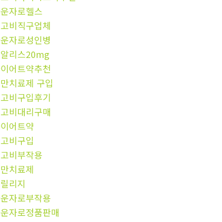
마운자로헬스
위고비직구업체
마운자로성인병
알리스20mg
다이어트약추천
만치료제 구입
위고비구입후기
위고비대리구매
다이어트약
위고비구입
위고비부작용
비만치료제
프릴리지
마운자로부작용
마운자로정품판매