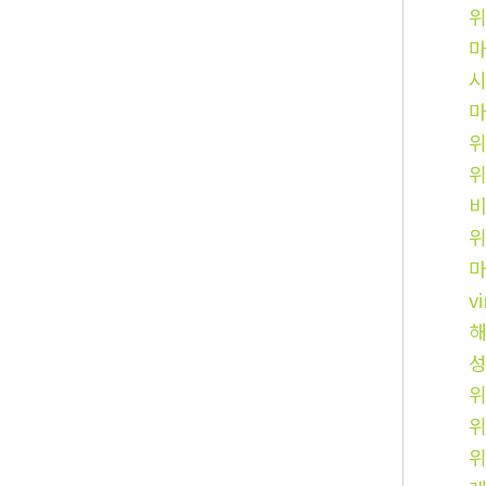
시
비
v