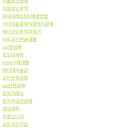
리플코인판매
빗썸코인추적
국내거래소fds해결방법
이더리움클레식클레식판매
테더코인추척피하기
비트코인전송대행
sol현금화
핑오다세탁
tron구매대행
테더대리송금
코인돈현금화
usdt현금화
장외거래소
정치자금현금화
대검세탁
트론삽니다
모든코인구입