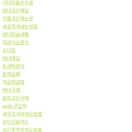
이더리움수수료
테더코인매입
리플코인파는곳
세금적게내는방법
테더전송대행
자금믹싱문의
오다집
테더매입
돈세탁문의
돈현금화
자금현금화
테더구매
알트코인구매
usdc구입처
세무조사피하는방법
코인신용카드
코인추적피하는방법