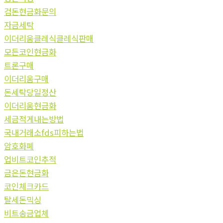
검돈현금화문의
자금세탁
이더리움클레식클레식판매
모든코인현금화
트론구매
이더리움구매
돈세탁당일정산
이더리움현금화
세금적게내는방법
국내거래소fds피하는법
암호화폐
업비트코인추적
금은돈현금화
코인체크카드
탈세돈믹싱
비트송금업체