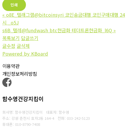
인쇄
«
o8E_텔래그램@bitcoinsyri 코인송금대행 코인구매대행 24
시 _o5J
s6B_텔레@fundwash btc현금화 테더트론현금화_l6Q
»
목록보기
답글쓰기
글수정
글삭제
Powered by KBoard
이용약관
개인정보처리방침
함수영건강지킴이
회사명: 함수영건강지킴이 대표자: 함수영
주소: 강원 춘천시 효자2동 164-4
전화: 033-242-5123
휴대폰: 010-8790-7408