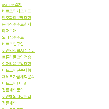
usdc구입처
비트코인체크카드
암호화폐구매대행
돈믹싱수수료최저
테더구매
오다집수수료
비트코인구입
코인믹싱최저수수료
트론리플코인전송
이더리움구입대행
비트코인전송대행
재테크자금세탁문의
비트코인현금화
검돈세탁문의
코인해외지갑매입
검돈세탁