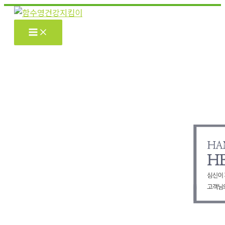
콘
텐
츠
로
건
너
뛰
기