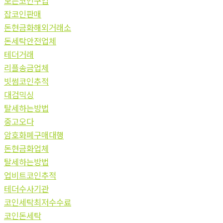
모든코인구입
잡코인판매
돈현금화해외거래소
돈세탁안전업체
테더거래
리플송금업체
빗썸코인추적
대검믹싱
탈세하는방법
중고오다
암호화폐구매대행
돈현금화업체
탈세하는방법
업비트코인추적
테더수사기관
코인세탁최저수수료
코인돈세탁