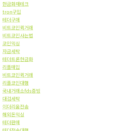
현금화재테크
tron구입
테더구매
비트코인퀵거래
비트코인사는법
코인믹싱
자금세탁
테더트론현금화
리플매입
비트코인퀵거래
리플코인대행
국내거래소fds증빙
대검세탁
이더리움전송
해외돈믹싱
테더판매
테더전송대행