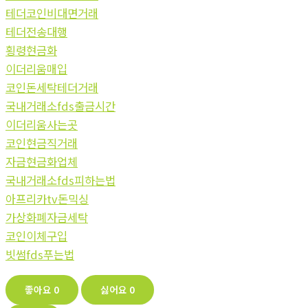
테더코인비대면거래
테더전송대행
횡령현금화
이더리움매입
코인돈세탁테더거래
국내거래소fds출금시간
이더리움사는곳
코인현금직거래
자금현금화업체
국내거래소fds피하는법
아프리카tv돈믹싱
가상화폐자금세탁
코인이체구입
빗썸fds푸는법
좋아요
0
싫어요
0