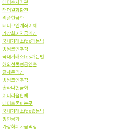
테더수사기관
태더원화환전
리플현금화
테더코인계좌이체
가상화폐자금믹싱
국내거래소fds깨는법
빗썸코인추적
국내거래소fds깨는법
해외선물현금인출
탈세돈믹싱
빗썸코인추적
솔라나현금화
이더리움판매
테더트론파는곳
국내거래소fds뚫는법
핑현금화
가상화폐자금믹싱