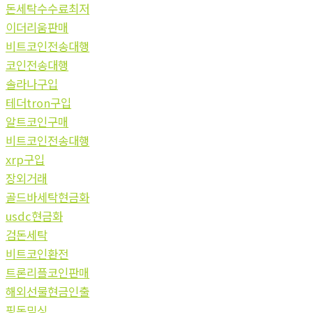
돈세탁수수료최저
이더리움판매
비트코인전송대행
코인전송대행
솔라나구입
테더tron구입
알트코인구매
비트코인전송대행
xrp구입
장외거래
골드바세탁현금화
usdc현금화
검돈세탁
비트코인환전
트론리플코인판매
해외선물현금인출
핑돈믹싱