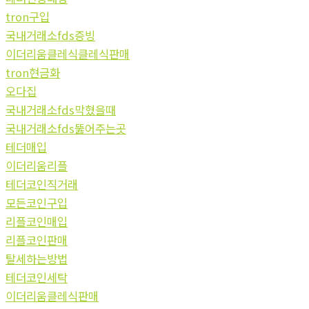
tron구입
국내거래소fds증빙
이더리움클레식클레식판매
tron현금화
오다집
국내거래소fds막혔을때
국내거래소fds뚫어주는곳
테더매입
이더리움리플
테더코인직거래
모든코인구입
리플코인매입
리플코인판매
탈세하는방법
테더코인세탁
이더리움클레식판매