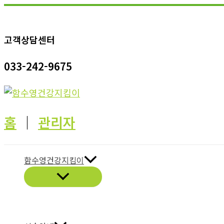
콘
텐
고객상담센터
츠
로
033-242-9675
건
너
뛰
기
홈
│
관리자
함수영건강지킴이