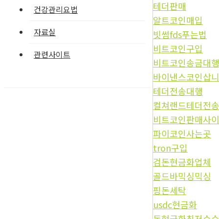
테더판매
건강관리요법
알트코인매입
자료실
빗썸fds푸는법
비트코인구입
관련사이트
비트코인송금대
바이낸스코인삽
테더전송대행
컬쳐랜드테더전
비트코인판매사
파이코인사는곳
tron구입
검돈현금화업체
골드바믹싱믹싱
핑돈세탁
usdc현금화
돈현금화최저수