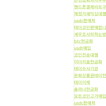
핸드폰결제비트
재정거래믹싱대
usdc판매처
테더코인판매합
세무조사피하는
btc현금화
usdt매입
코인전송대행
이더리움현금화
테더수사기관
문화상품권테더
테더이체
솔라나현금화
모든코인고가매
usdc판매처