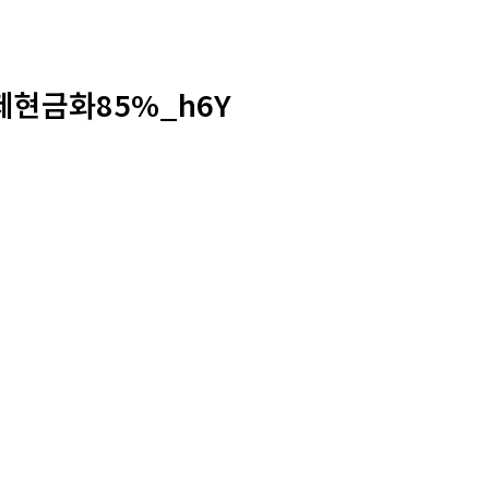
제현금화85%_h6Y