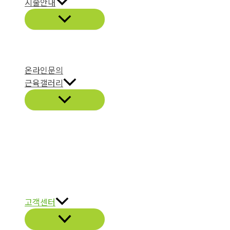
시술안내
온라인문의
근육갤러리
고객센터