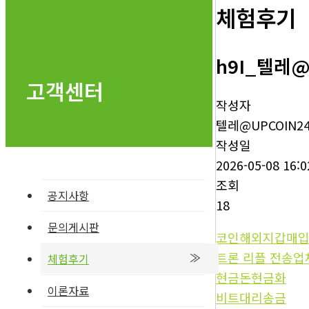
체험후기
h9I_텔레
고객센터
작성자
텔레@UPCOIN2
작성일
2026-05-08 16:0
조회
공지사항
18
문의게시판
코인해외지갑매
트론 리플 전송업
체험후기
현금돈현금화
이론자료
비트대리송금