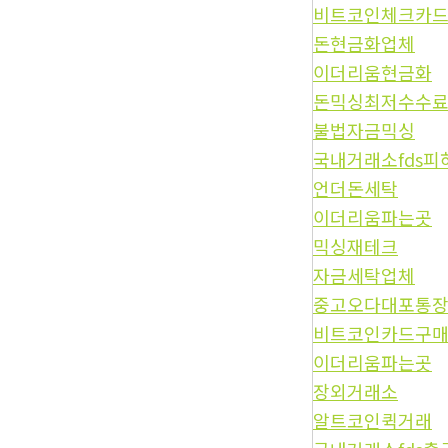
비트코인체크카
돈현금화업체
이더리움현금화
돈믹싱최저수수
불법자금믹싱
국내거래소fds피
언더돈세탁
이더리움파는곳
믹싱재테크
자금세탁업체
중고오다대포통
비트코인카드구
이더리움파는곳
장외거래소
알트코인퀵거래