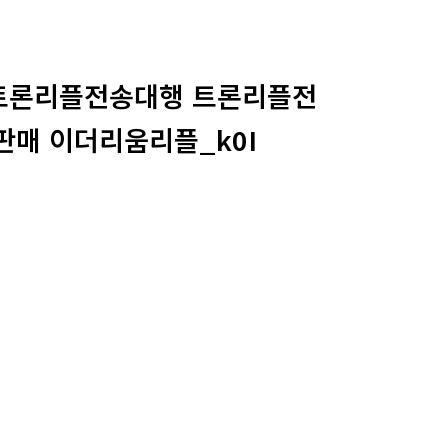
매 트론리플전송대행 트론리플전
매 이더리움리플_k0I