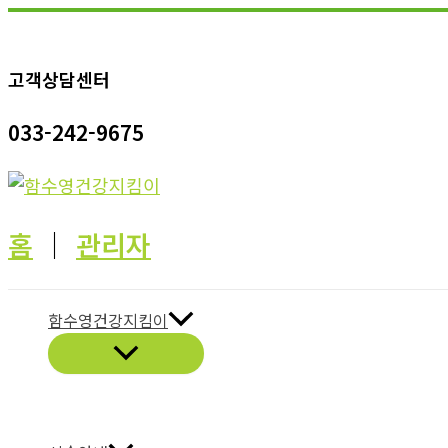
콘
텐
고객상담센터
츠
로
033-242-9675
건
너
뛰
기
홈
│
관리자
함수영건강지킴이