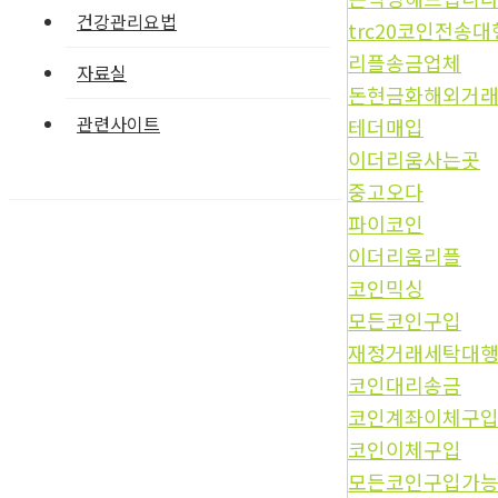
건강관리요법
trc20코인전송대
리플송금업체
자료실
돈현금화해외거
관련사이트
테더매입
이더리움사는곳
중고오다
파이코인
이더리움리플
코인믹싱
모든코인구입
재정거래세탁대
코인대리송금
코인계좌이체구
코인이체구입
모든코인구입가