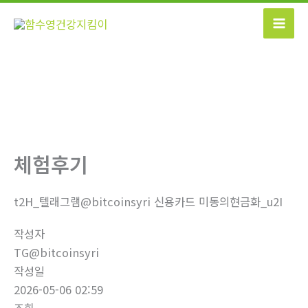
콘
텐
츠
로
건
너
뛰
기
체험후기
t2H_텔래그램@bitcoinsyri 신용카드 미동의현금화_u2I
작성자
TG@bitcoinsyri
작성일
2026-05-06 02:59