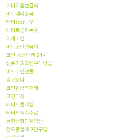
이더리움현금화
비트대리송금
테더tron구입
테더트론파는곳
이체코인
비트코인현금화
코인 송금대행 24시
신용카드코인구매방법
비트코인선물
중고오다
코인현금직거래
코인믹싱
테더트론매입
테더최저수수료
돈현금화당일정산
핸드폰결제코인구입