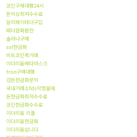
코인구매대행24시
돈믹싱최저수수료
알리페이테더구입
태더원화환전
솔라나구매
sol현금화
비트코인퀵거래
이더리움메타마스크
tron구매대행
검돈현금화문의
국내거래소fds막혔을때
돈현금화최저수수료
코인현금화수수료
이더리움 리플
이더리움현금화
이더리움삽니다