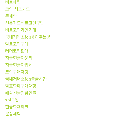
비트매입
코인 체크카드
돈세탁
신용카드비트코인구입
비트코인개인거래
국내거래소fds뚫어주는곳
알트코인구매
테더코인판매
자금현금화문의
자금현금화업체
코인구매대행
국내거래소fds출금시간
암호화폐구매대행
해외선물현금인출
sol구입
현금화재테크
문상세탁