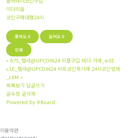
블랙테더코인구입
이더리움
코인구매대행24시
좋아요
0
싫어요
0
인쇄
«
h7S_텔레@UPCOIN24 리플구입 테더 거래_w3E
c1E_텔레@UPCOIN24 비트코인퀵거래 24시코인업체
_c6M
»
목록보기
답글쓰기
글수정
글삭제
Powered by KBoard
이용약관