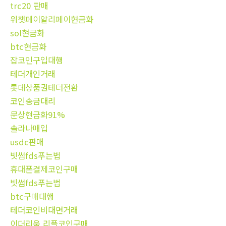
trc20 판매
위챗페이알리페이현금화
sol현금화
btc현금화
잡코인구입대행
테더개인거래
롯데상품권테더전환
코인송금대리
문상현금화91%
솔라나매입
usdc판매
빗썸fds푸는법
휴대폰결제코인구매
빗썸fds푸는법
btc구매대행
테더코인비대면거래
이더리움 리플코인구매