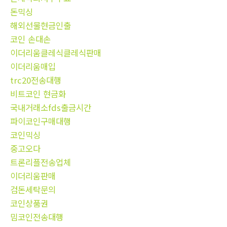
돈믹싱
해외선물현금인출
코인 손대손
이더리움클레식클레식판매
이더리움매입
trc20전송대행
비트코인 현금화
국내거래소fds출금시간
파이코인구매대행
코인믹싱
중고오다
트론리플전송업체
이더리움판매
검돈세탁문의
코인상품권
밈코인전송대행