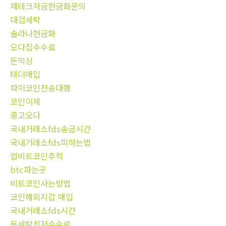
재테크자금현금화문의
대검세탁
솔라나현금화
오다집수수료
돈믹싱
테더매입
파이코인전송대행
코인이체
중고오다
국내거래소fds송금시간
국내거래소fds피하는법
업비트코인추적
btc파는곳
비트코인사는방법
코인해외지갑 매입
국내거래소fds시간
돈세탁최저수수료