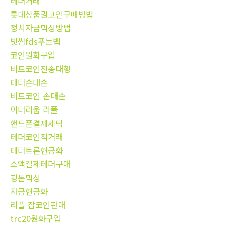
테더거래
롯데상품권코인구매방법
정치자금믹싱방법
빗썸fds푸는법
코인원화구입
비트코인전송대행
테더손대손
비트코인 손대손
이더리움 리플
핸드폰결제세탁
테더코인직거래
테더트론현금화
소액결제테더구매
핑돈믹싱
자금현금화
리플 잡코인판매
trc20원화구입