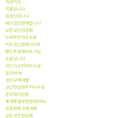
자금믹싱
리플삽니다
밈코인삽니다
테더코인판매합니다
모든코인현금화
fx세탁최저수수료
비트코인판매사이트
핸드폰결제비트구입
트론삽니다
코인믹싱최저수수료
문상91%
코인구매대행
코인현금화최저수수료
문상테더전환
휴대폰결제현금화85%
암호화폐구매대행
모든코인현금화