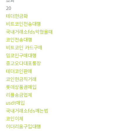
조회
20
테더현금화
비트코인전송대행
국내거래소fds막혔을때
코인전송대행
비트코인 카드구매
밈코인구매대행
중고오다대포통장
테더코인판매
코인현금직거래
롯데상품권매입
리플송금업체
usdt매입
국내거래소fds깨는법
코인이체
이더리움구입대행