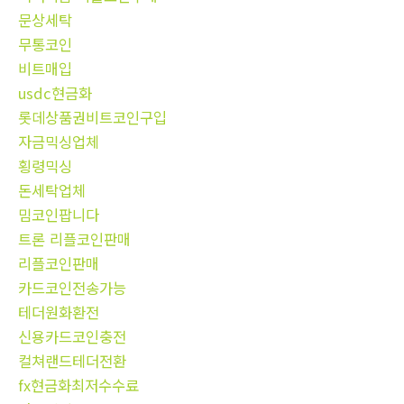
문상세탁
무통코인
비트매입
usdc현금화
롯데상품권비트코인구입
자금믹싱업체
횡령믹싱
돈세탁업체
밈코인팝니다
트론 리플코인판매
리플코인판매
카드코인전송가능
테더원화환전
신용카드코인충전
컬쳐랜드테더전환
fx현금화최저수수료