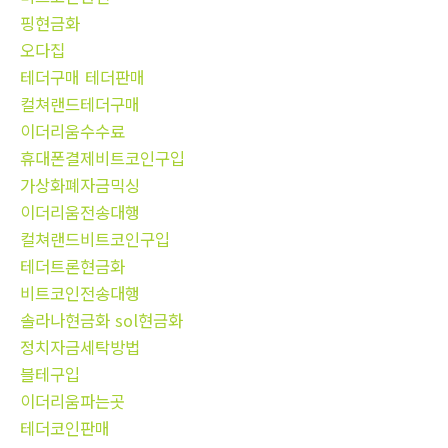
핑현금화
오다집
테더구매 테더판매
컬쳐랜드테더구매
이더리움수수료
휴대폰결제비트코인구입
가상화폐자금믹싱
이더리움전송대행
컬쳐랜드비트코인구입
테더트론현금화
비트코인전송대행
솔라나현금화 sol현금화
정치자금세탁방법
블테구입
이더리움파는곳
테더코인판매