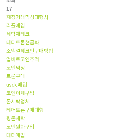
조회
17
재정거래믹싱대행사
리플매입
세탁재테크
테더트론현금화
소액결제코인구매방법
업비트코인추적
코인믹싱
트론구매
usdc매입
코인이체구입
돈세탁업체
테더트론구매대행
핑돈세탁
코인원화구입
테더매입