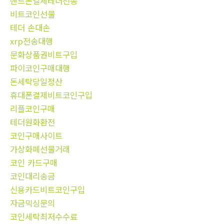
핸드폰결제테더전송
비트코인선물
테더 손대손
xrp전송대행
문화상품권비트구입
파이코인구매대행
돈세탁당일정산
휴대폰결제비트코인구입
리플코인구매
테더원화환전
코인구매사이트
가상화폐선물거래
코인 카드구매
코인대리송금
신용카드비트코인구입
자금믹싱문의
코인세탁최저수수료