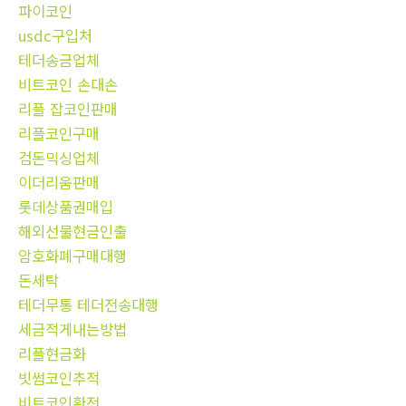
파이코인
usdc구입처
테더송금업체
비트코인 손대손
리플 잡코인판매
리플코인구매
검돈믹싱업체
이더리움판매
롯데상품권매입
해외선물현금인출
암호화폐구매대행
돈세탁
테더무통 테더전송대행
세금적게내는방법
리플현금화
빗썸코인추적
비트코인환전