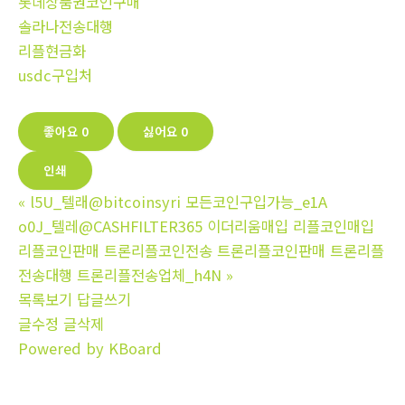
롯데상품권코인구매
솔라나전송대행
리플현금화
usdc구입처
좋아요
0
싫어요
0
인쇄
«
l5U_텔래@bitcoinsyri 모든코인구입가능_e1A
o0J_텔레@CASHFILTER365 이더리움매입 리플코인매입
리플코인판매 트론리플코인전송 트론리플코인판매 트론리플
전송대행 트론리플전송업체_h4N
»
목록보기
답글쓰기
글수정
글삭제
Powered by KBoard