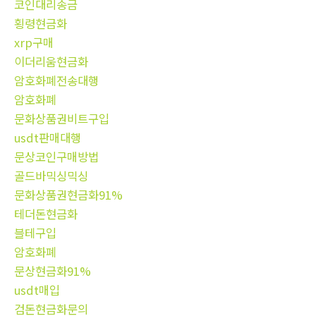
코인대리송금
횡령현금화
xrp구매
이더리움현금화
암호화폐전송대행
암호화폐
문화상품권비트구입
usdt판매대행
문상코인구매방법
골드바믹싱믹싱
문화상품권현금화91%
테더돈현금화
블테구입
암호화폐
문상현금화91%
usdt매입
검돈현금화문의