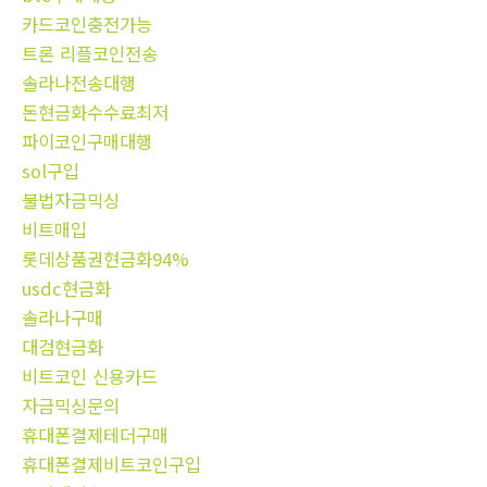
카드코인충전가능
트론 리플코인전송
솔라나전송대행
돈현금화수수료최저
파이코인구매대행
sol구입
불법자금믹싱
비트매입
롯데상품권현금화94%
usdc현금화
솔라나구매
대검현금화
비트코인 신용카드
자금믹싱문의
휴대폰결제테더구매
휴대폰결제비트코인구입