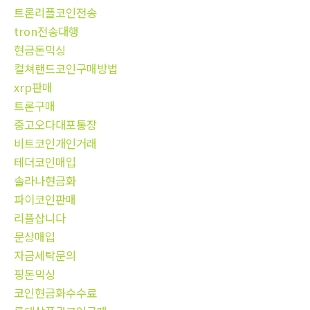
트론리플코인전송
tron전송대행
현금돈믹싱
컬쳐랜드코인구매방법
xrp판매
트론구매
중고오다대포통장
비트코인개인거래
테더코인매입
솔라나현금화
파이코인판매
리플삽니다
문상매입
자금세탁문의
핑돈믹싱
코인현금화수수료