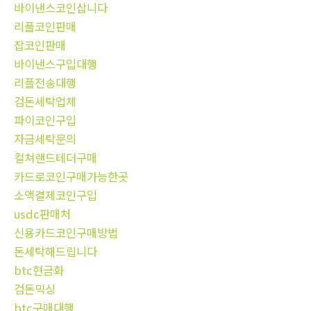
바이낸스코인삽니다
리플코인판매
잡코인판매
바이낸스구입대행
리플전송대행
검돈세탁업체
파이코인구입
자금세탁문의
컬쳐랜드테더구매
카드로코인구매가능한곳
소액결제코인구입
usdc판매처
신용카드코인구매방법
돈세탁해드립니다
btc현금화
검돈믹싱
btc구매대행