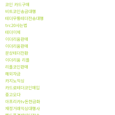
코인 카드구매
비트코인송금대행
테더무통테더전송대행
trc20사는법
테더이체
이더리움판매
이더리움판매
문상테더전환
이더리움 리플
리플코인판매
해외자금
카지노믹싱
카드로테더코인매입
중고오다
아프리카tv돈현금화
재정거래믹싱대행사