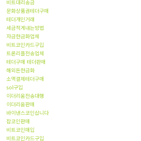
비트대리송금
문화상품권테더구매
테더개인거래
세금적게내는방법
자금현금화업체
비트코인카드구입
트론리플전송업체
테더구매 테더판매
해외돈현금화
소액결제테더구매
sol구입
이더리움전송대행
이더리움판매
바이낸스코인삽니다
잡코인판매
비트코인매입
비트코인카드구입