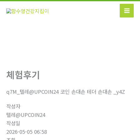
콘
텐
츠
로
건
너
뛰
기
체험후기
q7M_텔레@UPCOIN24 코인 손대손 테더 손대손 _y4Z
작성자
텔레@UPCOIN24
작성일
2026-05-05 06:58