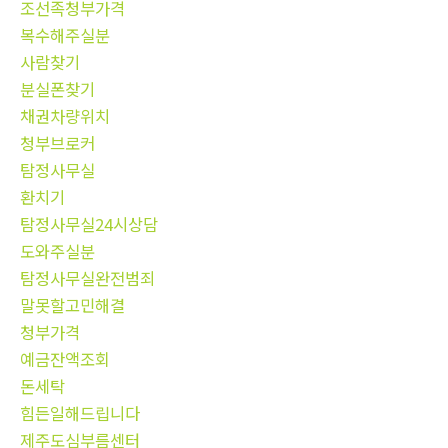
조선족청부가격
복수해주실분
사람찾기
분실폰찾기
채권차량위치
청부브로커
탐정사무실
환치기
탐정사무실24시상담
도와주실분
탐정사무실완전범죄
말못할고민해결
청부가격
예금잔액조회
돈세탁
힘든일해드립니다
제주도심부름센터