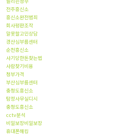
필리핀청부
전주흥신소
흥신소완전범죄
회사평판조작
말못할고민상담
경산심부름센터
순천흥신소
사기당한돈찾는법
사람찾기비용
청부가격
부산심부름센터
충청도흥신소
탐정사무실디시
충청도흥신소
cctv분석
비밀보장비밀보장
휴대폰해킹