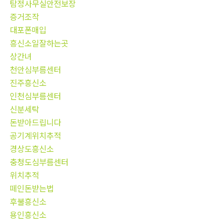
탐정사무실안전보장
증거조작
대포폰매입
흥신소일잘하는곳
상간녀
천안심부름센터
진주흥신소
인천심부름센터
신분세탁
돈받아드립니다
공기계위치추적
경상도흥신소
충청도심부름센터
위치추적
떼인돈받는법
후불흥신소
용인흥신소