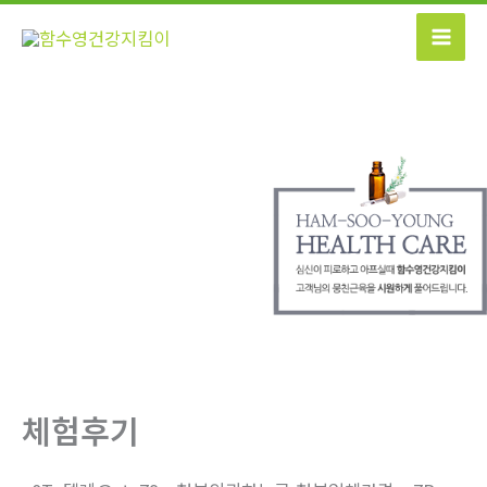
콘
텐
츠
로
건
너
뛰
기
체험후기