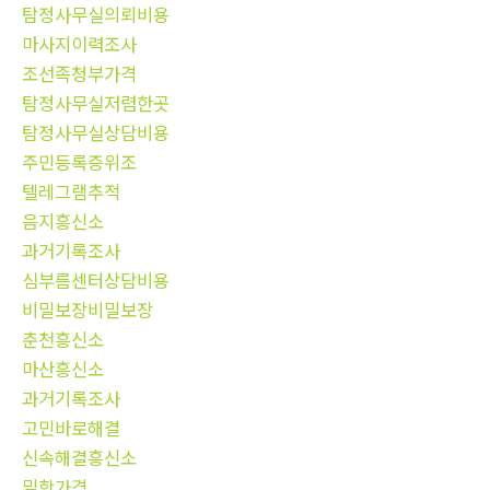
탐정사무실의뢰비용
마사지이력조사
조선족청부가격
탐정사무실저렴한곳
탐정사무실상담비용
주민등록증위조
텔레그램추적
음지흥신소
과거기록조사
심부름센터상담비용
비밀보장비밀보장
춘천흥신소
마산흥신소
과거기록조사
고민바로해결
신속해결흥신소
밀항가격