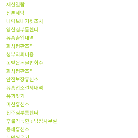
재산열람
신분세탁
나락보내기뒷조사
양산심부름센터
유흥출입내역
회사평판조작
청부의뢰비용
못받은돈불법회수
회사평판조작
안전보장흥신소
유흥업소결제내역
유괴찾기
마산흥신소
전주심부름센터
후불가능한곳탐정사무실
동해흥신소
누명씌우기