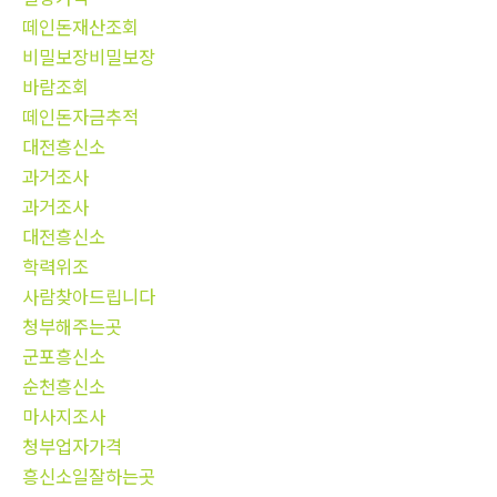
떼인돈재산조회
비밀보장비밀보장
바람조회
떼인돈자금추적
대전흥신소
과거조사
과거조사
대전흥신소
학력위조
사람찾아드립니다
청부해주는곳
군포흥신소
순천흥신소
마사지조사
청부업자가격
흥신소일잘하는곳