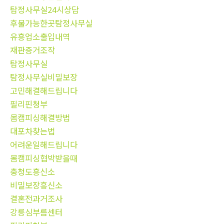
탐정사무실24시상담
후불가능한곳탐정사무실
유흥업소출입내역
재판증거조작
탐정사무실
탐정사무실비밀보장
고민해결해드립니다
필리핀청부
몸캠피싱해결방법
대포차찾는법
어려운일해드립니다
몸캠피싱협박받을때
충청도흥신소
비밀보장흥신소
결혼전과거조사
강릉심부름센터