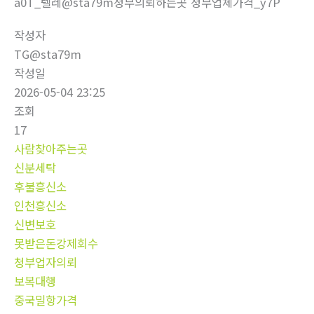
a0T_텔레@sta79m청부의뢰하는곳 청부업체가격_y7P
작성자
TG@sta79m
작성일
2026-05-04 23:25
조회
17
사람찾아주는곳
신분세탁
후불흥신소
인천흥신소
신변보호
못받은돈강제회수
청부업자의뢰
보복대행
중국밀항가격