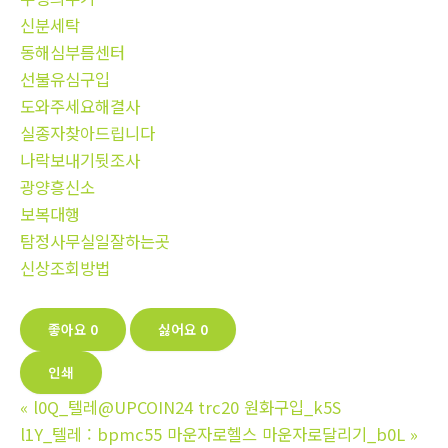
신분세탁
동해심부름센터
선불유심구입
도와주세요해결사
실종자찾아드립니다
나락보내기뒷조사
광양흥신소
보복대행
탐정사무실일잘하는곳
신상조회방법
좋아요
0
싫어요
0
인쇄
«
l0Q_텔레@UPCOIN24 trc20 원화구입_k5S
l1Y_텔레 : bpmc55 마운자로헬스 마운자로달리기_b0L
»