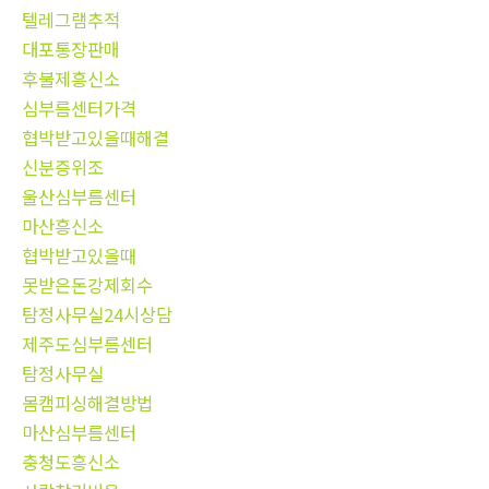
텔레그램추적
대포통장판매
후불제흥신소
심부름센터가격
협박받고있을때해결
신분증위조
울산심부름센터
마산흥신소
협박받고있을때
못받은돈강제회수
탐정사무실24시상담
제주도심부름센터
탐정사무실
몸캠피싱해결방법
마산심부름센터
충청도흥신소