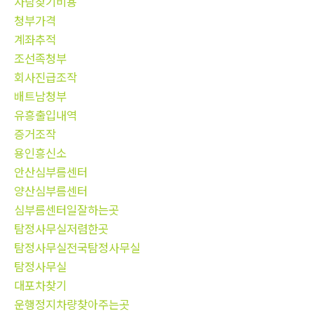
사람찾기비용
청부가격
계좌추적
조선족청부
회사진급조작
배트남청부
유흥출입내역
증거조작
용인흥신소
안산심부름센터
양산심부름센터
심부름센터일잘하는곳
탐정사무실저렴한곳
탐정사무실전국탐정사무실
탐정사무실
대포차찾기
운행정지차량찾아주는곳