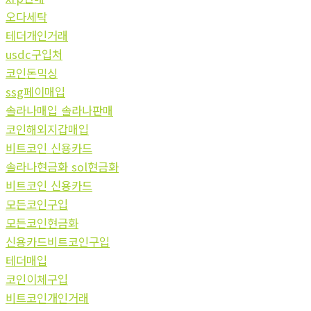
오다세탁
테더개인거래
usdc구입처
코인돈믹싱
ssg페이매입
솔라나매입 솔라나판매
코인해외지갑매입
비트코인 신용카드
솔라나현금화 sol현금화
비트코인 신용카드
모든코인구입
모든코인현금화
신용카드비트코인구입
테더매입
코인이체구입
비트코인개인거래