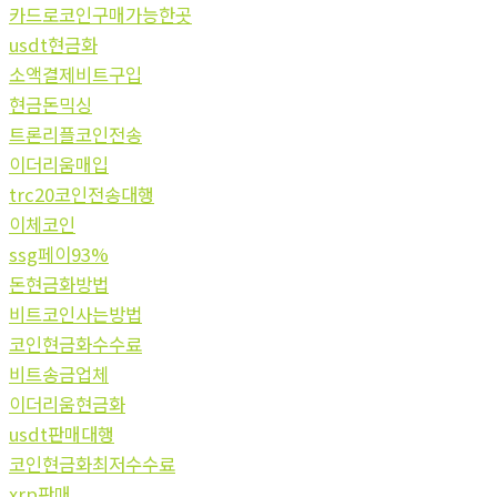
카드로코인구매가능한곳
usdt현금화
소액결제비트구입
현금돈믹싱
트론리플코인전송
이더리움매입
trc20코인전송대행
이체코인
ssg페이93%
돈현금화방법
비트코인사는방법
코인현금화수수료
비트송금업체
이더리움현금화
usdt판매대행
코인현금화최저수수료
xrp판매