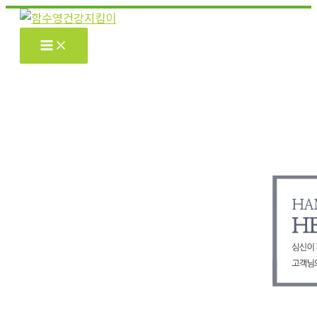
콘
텐
츠
로
건
너
뛰
기