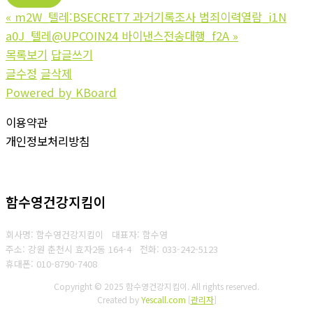
«
m2W_텔레:BSECRET7 과거기록조사 범죄이력열람_i1N
a0J_텔레@UPCOIN24 바이낸스전송대행_f2A
»
목록보기
답글쓰기
글수정
글삭제
Powered by KBoard
이용약관
개인정보처리방침
함수영건강지킴이
회사명: 함수영건강지킴이 대표자: 함수영
주소: 강원 춘천시 효자2동 164-4
전화: 033-242-5123
휴대폰: 010-8790-7408
Copyright © 2025 함수영건강지킴이. All rights reserved.
Created by
Yescall.com
[
관리자
]