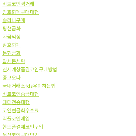
비트코인퀵거래
암호화폐구매대행
솔라나구매
핑현금화
자금믹싱
암호화폐
돈현금화
탈세돈세탁
신세계상품권코인구매방법
중고오다
국내거래소fds우회하는법
비트코인송금대행
테더전송대행
코인현금화수수료
리플코인매입
핸드폰결제코인구입
문상코인구매방법