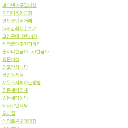
바이낸스구입대행
이더리움현금화
알트코인퀵거래
fx믹싱최저수수료
코인구매대행24시
테더코인추척피하기
솔라나현금화 sol현금화
핑돈믹싱
밈코인삽니다
코인돈세탁
세무조사피하는방법
검돈세탁업체
검돈세탁문의
테더코인세탁
오다집
테더트론구매대행