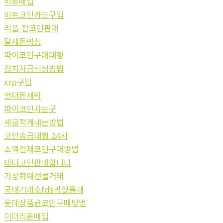
비트매입
비트코인카드구입
리플 잡코인판매
탈세돈믹싱
파이코인구매대행
정치자금믹싱방법
xrp구입
언더돈세탁
파이코인사는곳
세금적게내는방법
코인송금대행 24시
소액결제코인구매방법
테더코인판매합니다
가상화폐선물거래
국내거래소fds막혔을때
롯데상품권코인구매방법
이더리움매입