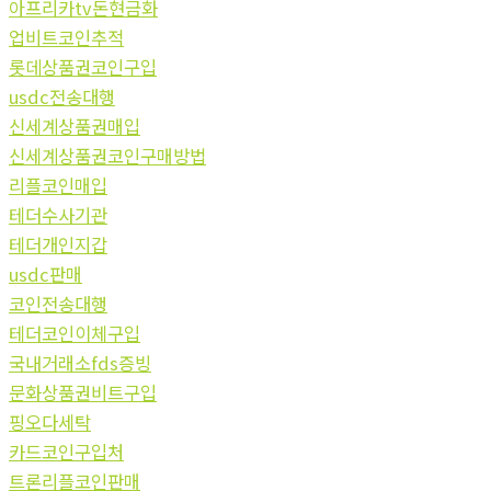
아프리카tv돈현금화
업비트코인추적
롯데상품권코인구입
usdc전송대행
신세계상품권매입
신세계상품권코인구매방법
리플코인매입
테더수사기관
테더개인지갑
usdc판매
코인전송대행
테더코인이체구입
국내거래소fds증빙
문화상품권비트구입
핑오다세탁
카드코인구입처
트론리플코인판매