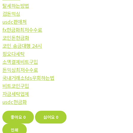
탈세하는방법
검돈믹싱
usdc판매처
fx현금화최저수수료
코인돈현금화
코인 송금대행 24시
핑오다세탁
소액결제비트구입
돈믹싱최저수수료
국내거래소fds우회하는법
비트코인구입
자금세탁업체
usdc현금화
좋아요
0
싫어요
0
인쇄