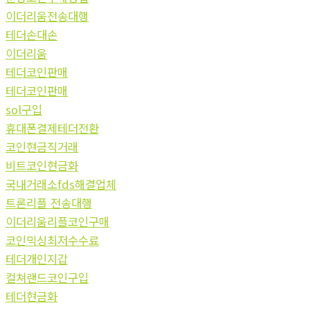
이더리움전송대행
테더손대손
이더리움
테더코인판매
테더코인판매
sol구입
휴대폰결제테더전환
코인현금직거래
비트코인현금화
국내거래소fds해결업체
트론리플 전송대행
이더리움리플코인구매
코인믹싱최저수수료
테더개인지갑
컬쳐랜드코인구입
테더현금화