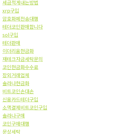
세금적게내는방법
xrp구입
암호화폐전송대행
테더코인판매합니다
sol구입
테더판매
이더리움현금화
재테크자금세탁문의
코인현금화수수료
장외거래업체
솔라나현금화
비트코인손대손
신용카드테더구입
소액결제비트코인구입
솔라나구매
코인구매대행
문상세탁