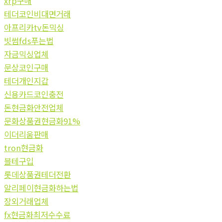
xrp구매
테더코인비대면거래
아프리카tv돈믹싱
빗썸fds푸는법
자금믹싱업체
문상코인구매
테더개인지갑
신용카드코인충전
돈현금화안전업체
문화상품권현금화91%
이더리움판매
tron현금화
블테구입
롯데상품권테더전환
알리페이현금화하는법
장외거래업체
fx현금화최저수수료