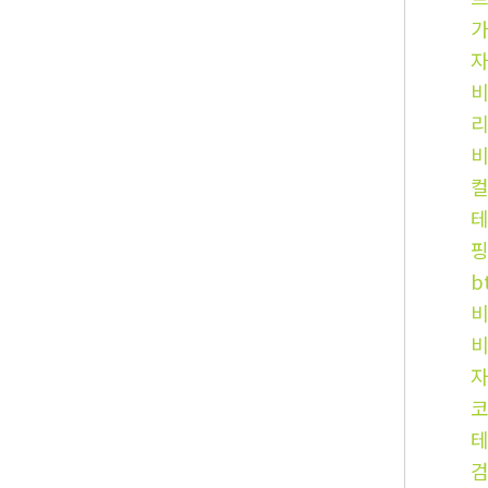
테
b
비