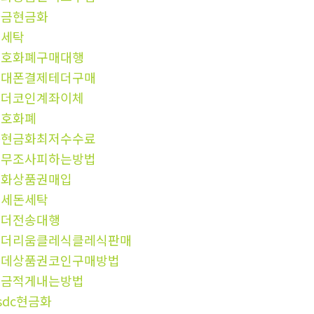
자금현금화
핑세탁
암호화폐구매대행
휴대폰결제테더구매
테더코인계좌이체
암호화폐
돈현금화최저수수료
세무조사피하는방법
문화상품권매입
탈세돈세탁
테더전송대행
이더리움클레식클레식판매
롯데상품권코인구매방법
세금적게내는방법
sdc현금화