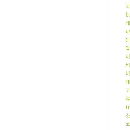
국
f
u
코
t