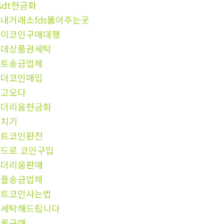
sdt현금화
내거래소fds뚫어주는곳
파이코인구매대행
롯데상품권세탁
비트송금업체
테더코인매입
중고오다
이더리움현금화
환치기
비트코인환전
드로 코인구입
이더리움판매
리플송금업체
비트코인사는법
돈세탁해드립니다
트론구매