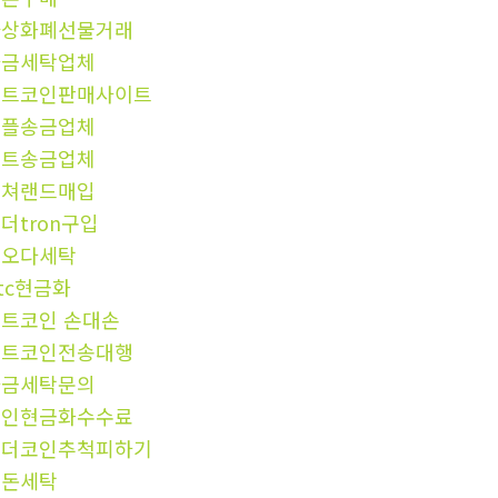
가상화폐선물거래
자금세탁업체
비트코인판매사이트
리플송금업체
비트송금업체
컬쳐랜드매입
더tron구입
핑오다세탁
tc현금화
트코인 손대손
비트코인전송대행
자금세탁문의
코인현금화수수료
테더코인추척피하기
검돈세탁