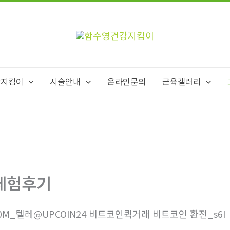
강지킴이
시술안내
온라인문의
근육갤러리
체험후기
0M_텔레@UPCOIN24 비트코인퀵거래 비트코인 환전_s6I