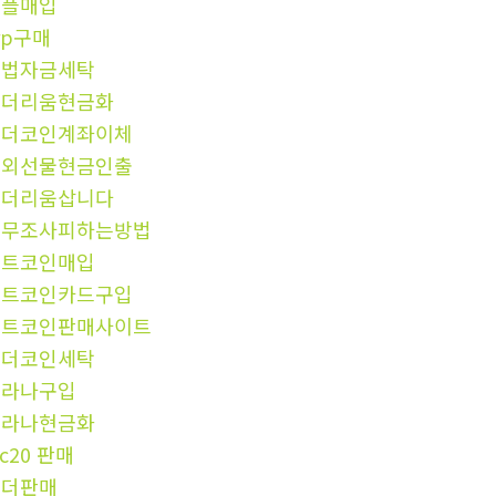
리플매입
rp구매
불법자금세탁
이더리움현금화
테더코인계좌이체
해외선물현금인출
이더리움삽니다
세무조사피하는방법
비트코인매입
비트코인카드구입
비트코인판매사이트
테더코인세탁
솔라나구입
솔라나현금화
rc20 판매
테더판매