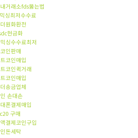
내거래소fds뚫는법
x믹싱최저수수료
태더원화환전
sdc현금화
돈믹싱수수료최저
잡코인판매
비트코인매입
비트코인퀵거래
비트코인매입
테더송금업체
인 손대손
휴대폰결제매입
rc20 구매
소액결제코인구입
코인돈세탁