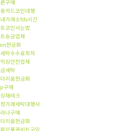
트론구매
신용카드코인대행
내거래소fds시간
비트코인사는법
비트송금업체
ron현금화
돈세탁수수료최저
돈믹싱안전업체
자금세탁
이더리움현금화
rp구매
믹싱재테크
재정거래세탁대행사
솔라나구매
이더리움현금화
문화상품권비트구입