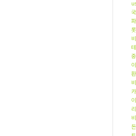
u
국
카