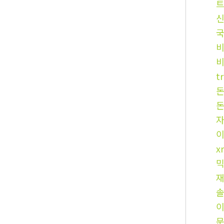
국
t
x