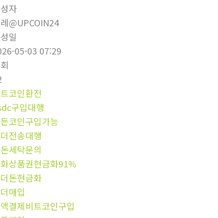
작성자
레@UPCOIN24
작성일
026-05-03 07:29
조회
2
비트코인환전
sdc구입대행
모든코인구입가능
테더전송대행
검돈세탁문의
화상품권현금화91%
테더돈현금화
테더매입
소액결제비트코인구입