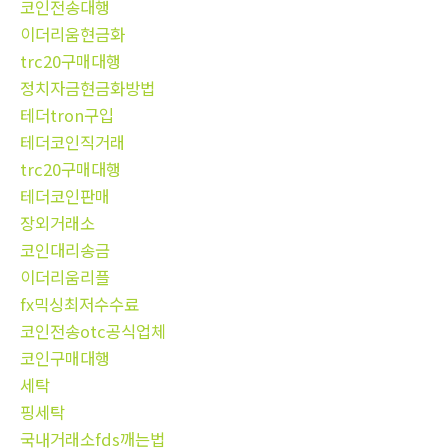
코인전송대행
이더리움현금화
trc20구매대행
정치자금현금화방법
테더tron구입
테더코인직거래
trc20구매대행
테더코인판매
장외거래소
코인대리송금
이더리움리플
fx믹싱최저수수료
코인전송otc공식업체
코인구매대행
세탁
핑세탁
국내거래소fds깨는법