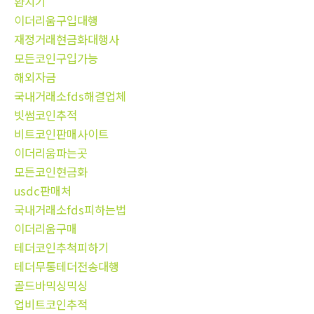
환치기
이더리움구입대행
재정거래현금화대행사
모든코인구입가능
해외자금
국내거래소fds해결업체
빗썸코인추적
비트코인판매사이트
이더리움파는곳
모든코인현금화
usdc판매처
국내거래소fds피하는법
이더리움구매
테더코인추척피하기
테더무통테더전송대행
골드바믹싱믹싱
업비트코인추적