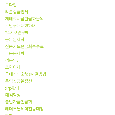
오다집
리플송금업체
재테크자금현금화문의
코인구매대행24시
24시코인구매
금은돈세탁
신용카드현금화수수료
금은돈세탁
검돈믹싱
코인이체
국내거래소fds해결방법
돈믹싱당일정산
xrp판매
대검믹싱
불법자금현금화
테더무통테더전송대행