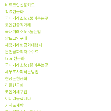
비트코인신용카드
횡령현금화
국내거래소fds뚫어주는곳
코인현금직거래
국내거래소fds뚫는법
알트코인구매
재정거래현금화대행사
돈현금화최저수수료
tron현금화
국내거래소fds뚫어주는곳
세무조사피하는방법
현금돈현금화
리플현금화
코인이체구입
이더리움삽니다
카지노세탁