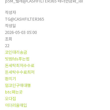
p5M_텔레@CASHFILTER365 테더현금화_i8I
작성자
TG@CASHFILTER365
작성일
2026-05-03 05:00
조회
22
코인대리송금
빗썸fds푸는법
돈세탁최저수수료
돈세탁수수료최저
환치기
밈코인구매대행
btc파는곳
오다집
이더리움매입