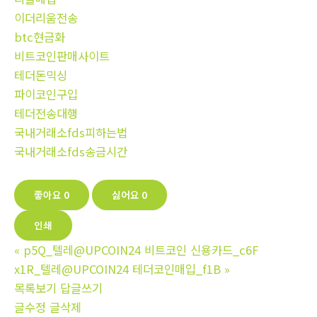
이더리움전송
btc현금화
비트코인판매사이트
테더돈믹싱
파이코인구입
테더전송대행
국내거래소fds피하는법
국내거래소fds송금시간
좋아요
0
싫어요
0
인쇄
«
p5Q_텔레@UPCOIN24 비트코인 신용카드_c6F
x1R_텔레@UPCOIN24 테더코인매입_f1B
»
목록보기
답글쓰기
글수정
글삭제