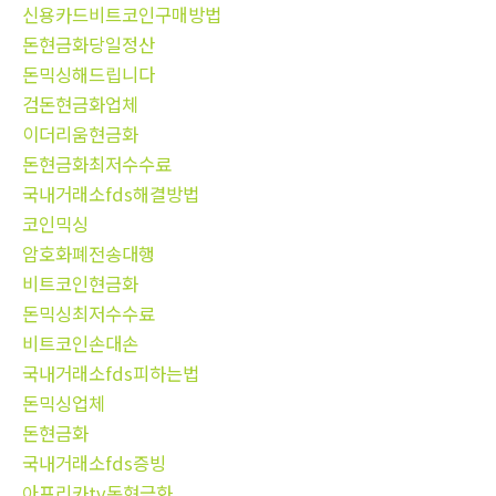
신용카드비트코인구매방법
돈현금화당일정산
돈믹싱해드립니다
검돈현금화업체
이더리움현금화
돈현금화최저수수료
국내거래소fds해결방법
코인믹싱
암호화폐전송대행
비트코인현금화
돈믹싱최저수수료
비트코인손대손
국내거래소fds피하는법
돈믹싱업체
돈현금화
국내거래소fds증빙
아프리카tv돈현금화