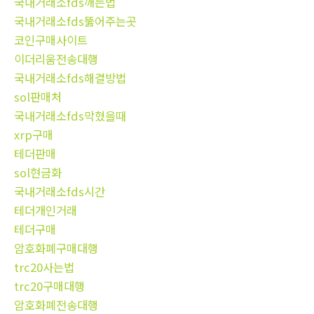
국내거래소fds깨는법
국내거래소fds뚫어주는곳
코인구매사이트
이더리움전송대행
국내거래소fds해결방법
sol판매처
국내거래소fds막혔을때
xrp구매
테더판매
sol현금화
국내거래소fds시간
테더개인거래
테더구매
암호화폐구매대행
trc20사는법
trc20구매대행
암호화폐전송대행