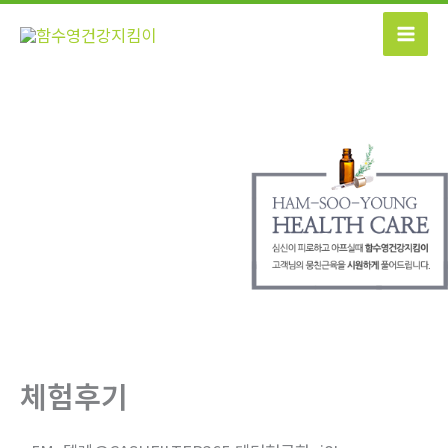
콘
텐
츠
로
건
너
뛰
기
체험후기