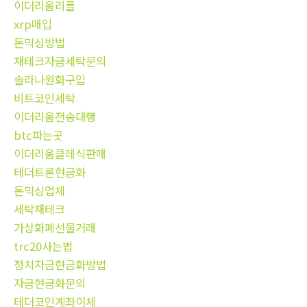
이더리움리플
xrp매입
돈믹싱방법
재테크자금세탁문의
솔라나원화구입
비트코인세탁
이더리움전송대행
btc파는곳
이더리움클레식판매
테더트론현금화
돈믹싱업체
세탁재테크
가상화폐선물거래
trc20사는법
정치자금현금화방법
자금현금화문의
테더코인계좌이체