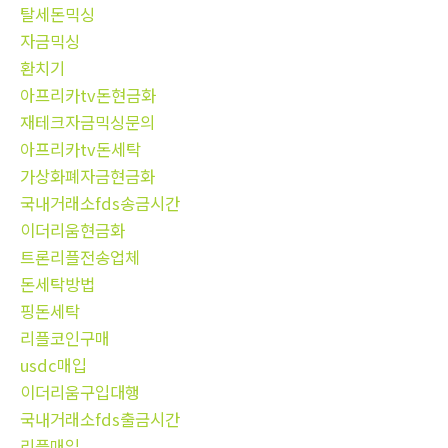
탈세돈믹싱
자금믹싱
환치기
아프리카tv돈현금화
재테크자금믹싱문의
아프리카tv돈세탁
가상화폐자금현금화
국내거래소fds송금시간
이더리움현금화
트론리플전송업체
돈세탁방법
핑돈세탁
리플코인구매
usdc매입
이더리움구입대행
국내거래소fds출금시간
리플매입