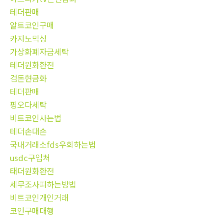
테더판매
알트코인구매
카지노믹싱
가상화폐자금세탁
테더원화환전
검돈현금화
테더판매
핑오다세탁
비트코인사는법
테더손대손
국내거래소fds우회하는법
usdc구입처
태더원화환전
세무조사피하는방법
비트코인개인거래
코인구매대행