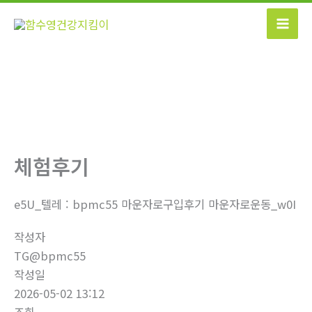
콘
텐
츠
로
건
너
뛰
기
체험후기
e5U_텔레 : bpmc55 마운자로구입후기 마운자로운동_w0I
작성자
TG@bpmc55
작성일
2026-05-02 13:12