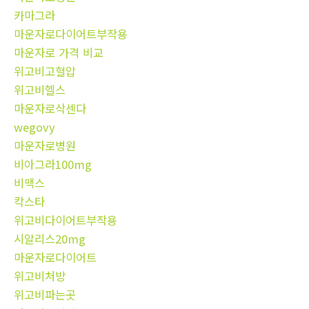
카마그라
마운자로다이어트부작용
마운자로 가격 비교
위고비고혈압
위고비헬스
마운자로삭센다
wegovy
마운자로병원
비아그라100mg
비맥스
칵스타
위고비다이어트부작용
시알리스20mg
마운자로다이어트
위고비처방
위고비파는곳