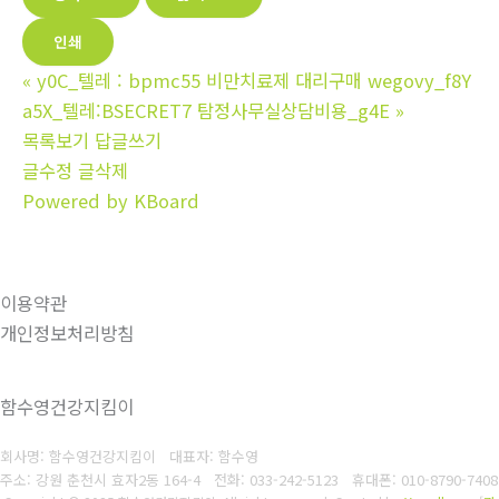
인쇄
«
y0C_텔레 : bpmc55 비만치료제 대리구매 wegovy_f8Y
a5X_텔레:BSECRET7 탐정사무실상담비용_g4E
»
목록보기
답글쓰기
글수정
글삭제
Powered by KBoard
이용약관
개인정보처리방침
함수영건강지킴이
회사명: 함수영건강지킴이 대표자: 함수영
주소: 강원 춘천시 효자2동 164-4
전화: 033-242-5123
휴대폰: 010-8790-7408