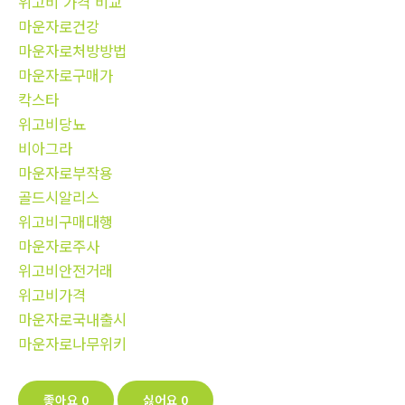
위고비 가격 비교
마운자로건강
마운자로처방방법
마운자로구매가
칵스타
위고비당뇨
비아그라
마운자로부작용
골드시알리스
위고비구매대행
마운자로주사
위고비안전거래
위고비가격
마운자로국내출시
마운자로나무위키
좋아요
0
싫어요
0