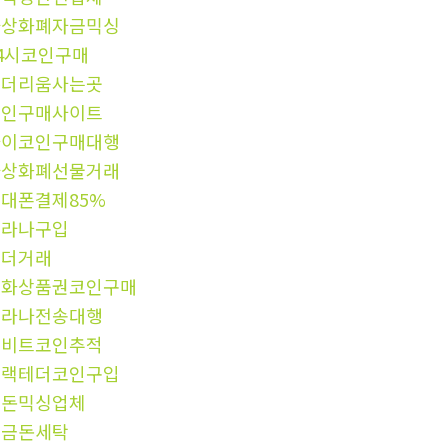
가상화폐자금믹싱
4시코인구매
이더리움사는곳
코인구매사이트
파이코인구매대행
가상화폐선물거래
대폰결제85%
솔라나구입
테더거래
문화상품권코인구매
솔라나전송대행
업비트코인추적
블랙테더코인구입
검돈믹싱업체
현금돈세탁