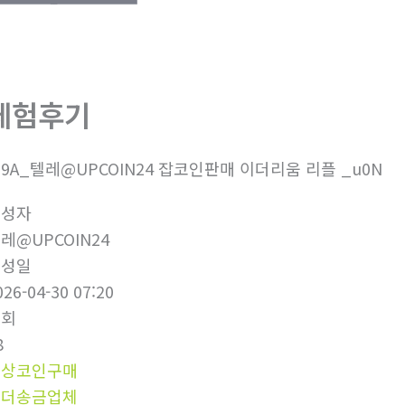
체험후기
9A_텔레@UPCOIN24 잡코인판매 이더리움 리플 _u0N
작성자
레@UPCOIN24
작성일
026-04-30 07:20
조회
8
문상코인구매
테더송금업체