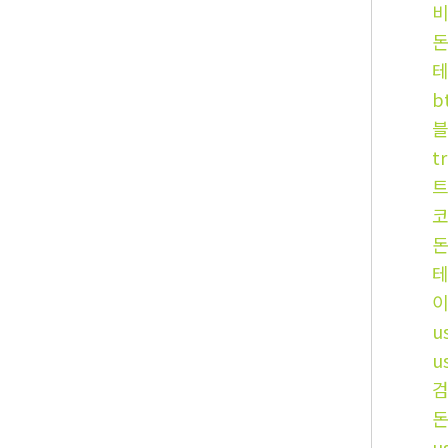
b
t
코
u
u
u