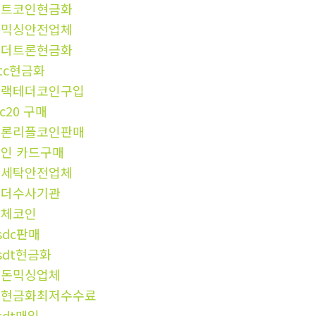
비트코인현금화
돈믹싱안전업체
테더트론현금화
tc현금화
블랙테더코인구입
rc20 구매
트론리플코인판매
인 카드구매
돈세탁안전업체
테더수사기관
이체코인
sdc판매
sdt현금화
검돈믹싱업체
돈현금화최저수수료
sdt매입