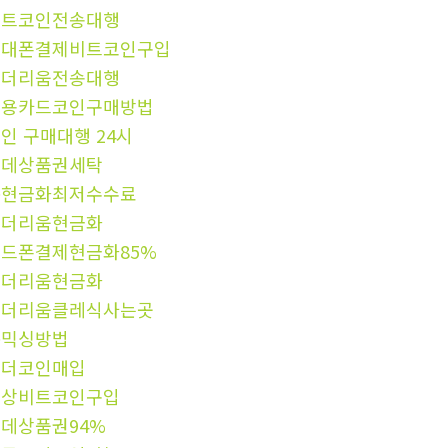
비트코인전송대행
휴대폰결제비트코인구입
이더리움전송대행
신용카드코인구매방법
인 구매대행 24시
롯데상품권세탁
돈현금화최저수수료
이더리움현금화
드폰결제현금화85%
이더리움현금화
이더리움클레식사는곳
돈믹싱방법
테더코인매입
문상비트코인구입
데상품권94%