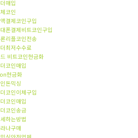
테더매입
이체코인
소액결제코인구입
휴대폰결제비트코인구입
트론리플코인전송
테더최저수수료
드 비트코인현금화
테더코인매입
ron현금화
코인돈믹싱
테더코인이체구입
테더코인매입
테더코인송금
탈세하는방법
솔라나구매
돈믹싱안전업체