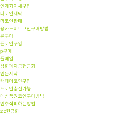
코인계좌이체구입
테더코인세탁
테더코인판매
신용카드비트코인구매방법
트론구매
모든코인구입
rp구매
리플매입
가상화폐자금현금화
코인돈세탁
블랙테더코인구입
카드코인충전가능
롯데상품권코인구매방법
코인추적피하는방법
sdc현금화