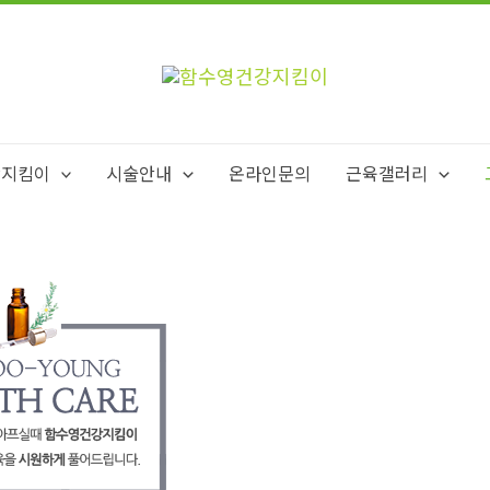
강지킴이
시술안내
온라인문의
근육갤러리