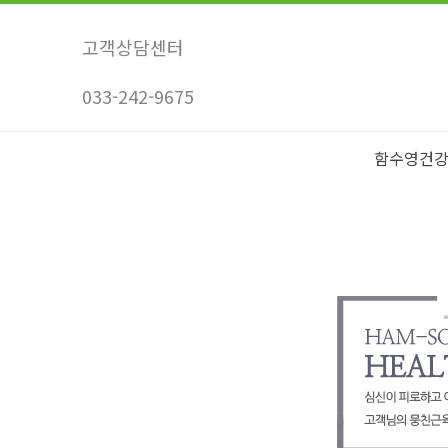
콘
텐
고객상담센터
츠
033-242-9675
로
건
너
함수영건
뛰
기