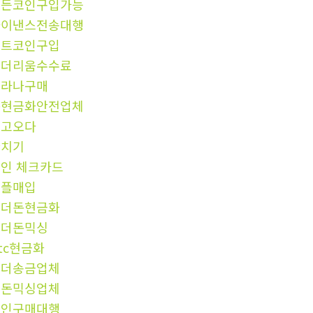
모든코인구입가능
바이낸스전송대행
비트코인구입
이더리움수수료
솔라나구매
돈현금화안전업체
중고오다
환치기
인 체크카드
리플매입
언더돈현금화
언더돈믹싱
tc현금화
테더송금업체
검돈믹싱업체
코인구매대행