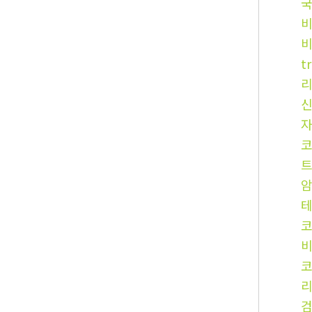
국
t
코
코