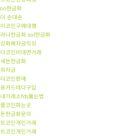
ron현금화
더 손대손
파이코인구매대행
라나현금화 sol현금화
가상화폐자금믹싱
테더코인비대면거래
탈세돈현금화
해외자금
테더코인판매
신용카드테더구입
내거래소fds뚫는법
리플코인파는곳
검돈현금화문의
비트코인개인거래
비트코인개인거래