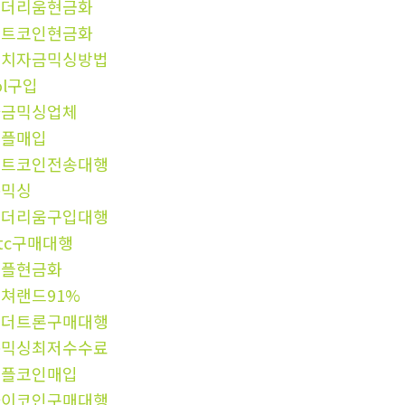
이더리움현금화
비트코인현금화
정치자금믹싱방법
ol구입
자금믹싱업체
리플매입
비트코인전송대행
돈믹싱
이더리움구입대행
tc구매대행
리플현금화
쳐랜드91%
테더트론구매대행
돈믹싱최저수수료
리플코인매입
파이코인구매대행