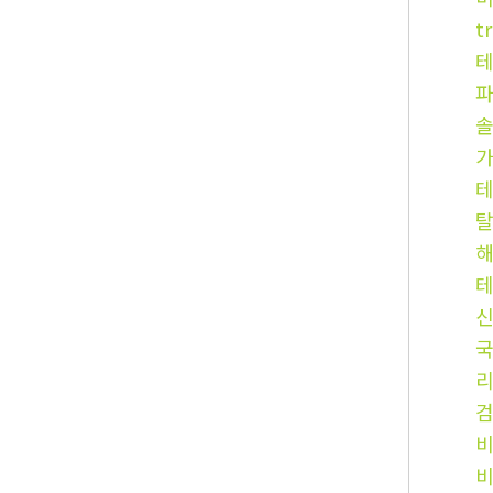
t
테
솔
국