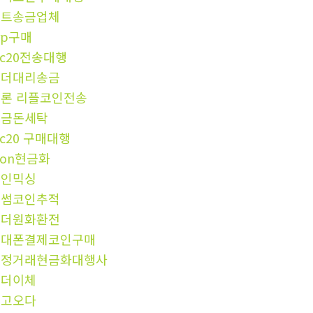
비트송금업체
rp구매
rc20전송대행
테더대리송금
론 리플코인전송
현금돈세탁
rc20 구매대행
ron현금화
코인믹싱
빗썸코인추적
태더원화환전
휴대폰결제코인구매
재정거래현금화대행사
테더이체
중고오다