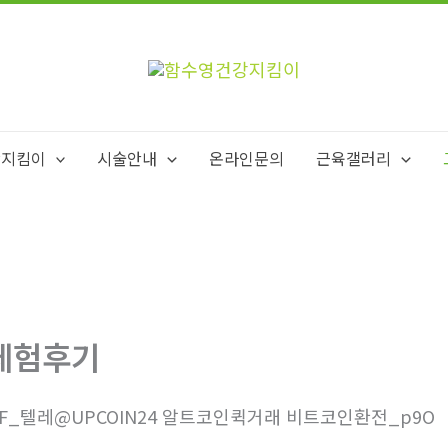
강지킴이
시술안내
온라인문의
근육갤러리
체험후기
1F_텔레@UPCOIN24 알트코인퀵거래 비트코인환전_p9O