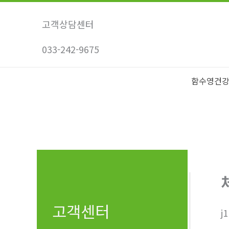
콘
텐
고객상담센터
츠
033-242-9675
로
건
너
함수영건
뛰
기
고객센터
j