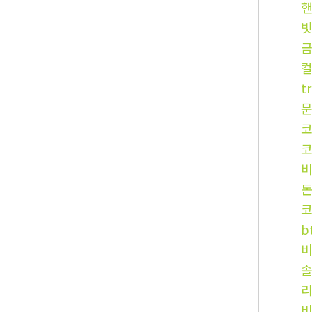
핸
빗
t
코
비
코
b