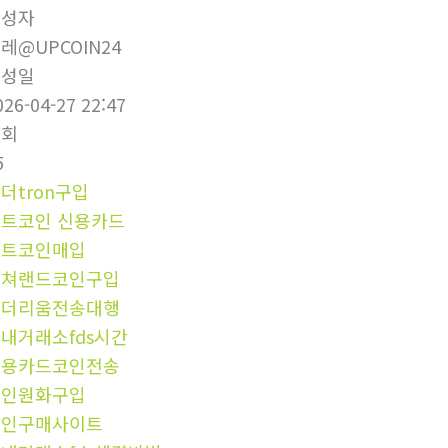
작성자
레@UPCOIN24
작성일
026-04-27 22:47
조회
5
더tron구입
트코인 신용카드
알트코인매입
컬쳐랜드코인구입
이더리움전송대행
내거래소fds시간
신용카드코인전송
코인원화구입
코인구매사이트