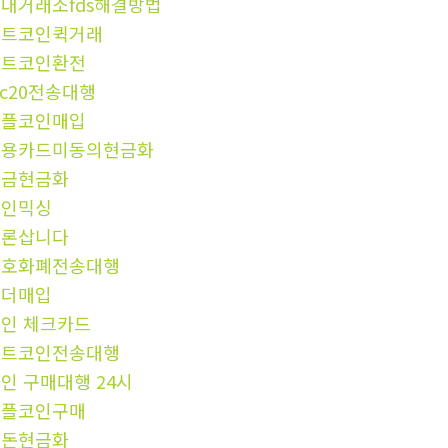
내거래소fds해결방법
비트코인퀵거래
비트코인환전
rc20전송대행
리플코인매입
신용카드미동의현금화
자금현금화
코인믹싱
트론삽니다
암호화폐전송대행
테더매입
인 체크카드
비트코인전송대행
인 구매대행 24시
리플코인구매
검돈현금화