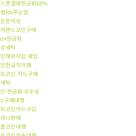
드폰결제현금화85%
썸fds푸는법
금은돈믹싱
컬쳐랜드코인구매
ron현금화
문상세탁
인해외지갑 매입
코인현금직거래
트코인 카드구매
돈세탁
인 현금화 수수료
tc구매대행
비트코인카드구입
솔라나판매
리플코인대행
비트코인전송대행