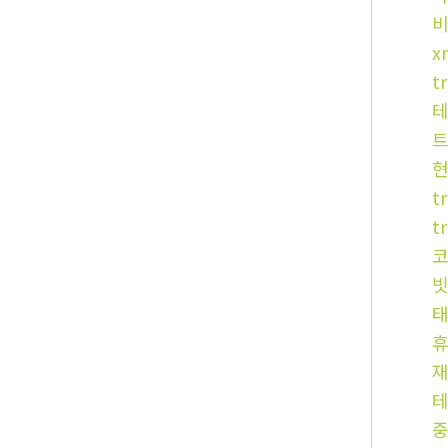
x
t
트
t
t