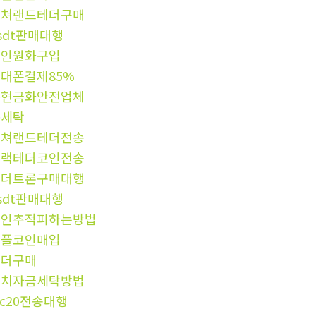
컬쳐랜드테더구매
sdt판매대행
코인원화구입
대폰결제85%
돈현금화안전업체
돈세탁
컬쳐랜드테더전송
블랙테더코인전송
테더트론구매대행
sdt판매대행
코인추적피하는방법
리플코인매입
테더구매
정치자금세탁방법
rc20전송대행