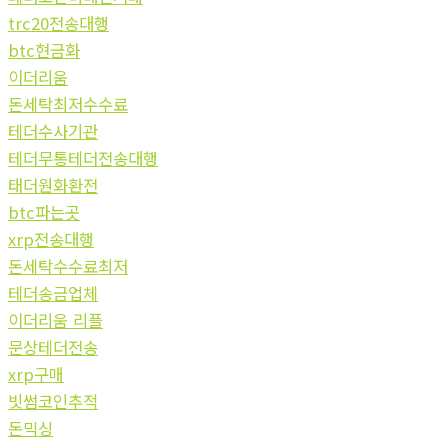
trc20전송대행
btc현금화
이더리움
돈세탁최저수수료
테더수사기관
테더무통테더전송대행
태더원화환전
btc파는곳
xrp전송대행
돈세탁수수료최저
테더송금업체
이더리움 리플
문상테더전송
xrp구매
빗썸코인추적
돈믹싱