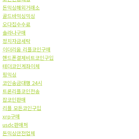
돈믹싱해외거래소
골드바믹싱믹싱
오다집수수료
솔라나구매
정치자금세탁
이더리움 리플코인구매
핸드폰결제비트코인구입
테더코인계좌이체
핑믹싱
코인송금대행 24시
트론리플코인전송
잡코인판매
리플 모든코인구입
xrp구매
usdc판매처
돈믹싱안전업체