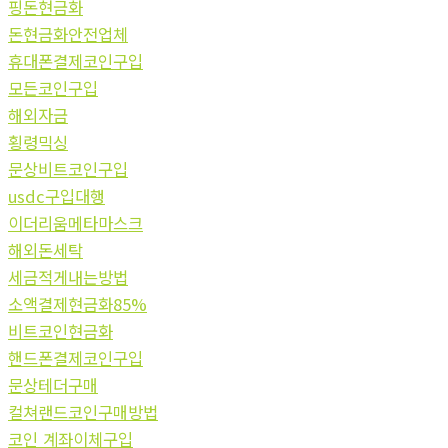
핑돈현금화
돈현금화안전업체
휴대폰결제코인구입
모든코인구입
해외자금
횡령믹싱
문상비트코인구입
usdc구입대행
이더리움메타마스크
해외돈세탁
세금적게내는방법
소액결제현금화85%
비트코인현금화
핸드폰결제코인구입
문상테더구매
컬쳐랜드코인구매방법
코인 계좌이체구입