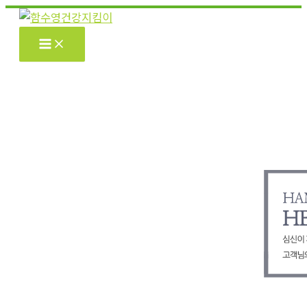
콘
텐
츠
로
건
너
뛰
기