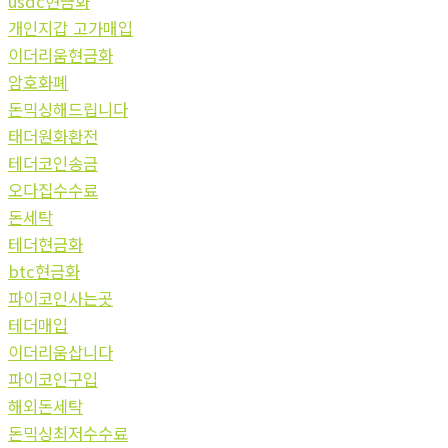
usdc현금화
개인지갑 고가매입
이더리움현금화
암호화폐
돈믹싱해드립니다
태더원화환전
테더코인송금
오다집수수료
돈세탁
테더현금화
btc현금화
파이코인사는곳
테더매입
이더리움삽니다
파이코인구입
해외돈세탁
돈믹싱최저수수료