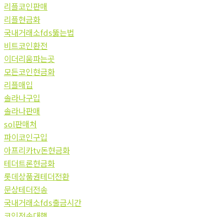
리플코인판매
리플현금화
국내거래소fds뚫는법
비트코인환전
이더리움파는곳
모든코인현금화
리플매입
솔라나구입
솔라나판매
sol판매처
파이코인구입
아프리카tv돈현금화
테더트론현금화
롯데상품권테더전환
문상테더전송
국내거래소fds출금시간
코인전송대행