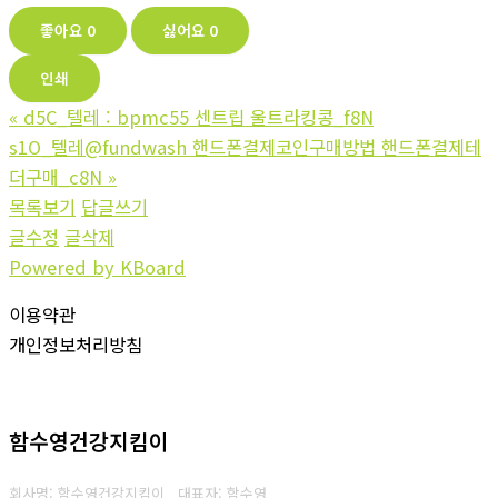
좋아요
0
싫어요
0
인쇄
«
d5C_텔레 : bpmc55 센트립 울트라킹콩_f8N
s1O_텔레@fundwash 핸드폰결제코인구매방법 핸드폰결제테
더구매_c8N
»
목록보기
답글쓰기
글수정
글삭제
Powered by KBoard
이용약관
개인정보처리방침
함수영건강지킴이
회사명: 함수영건강지킴이 대표자: 함수영