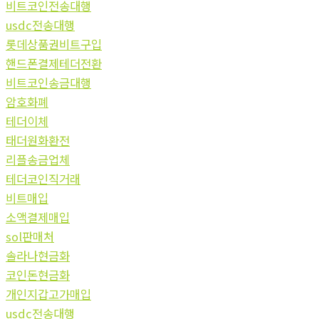
비트코인전송대행
usdc전송대행
롯데상품권비트구입
핸드폰결제테더전환
비트코인송금대행
암호화폐
테더이체
태더원화환전
리플송금업체
테더코인직거래
비트매입
소액결제매입
sol판매처
솔라나현금화
코인돈현금화
개인지갑고가매입
usdc전송대행