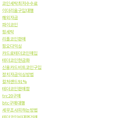
코인세탁최저수수료
이더리움구입대행
해외자금
파이코인
핑세탁
리플코인판매
핑오다믹싱
카드로테더코인매입
테더코인현금화
신용카드비트코인구입
정치자금믹싱방법
컬쳐랜드91%
테더코인판매함
trc20구매
btc구매대행
세무조사피하는방법
테더코인비대면거래