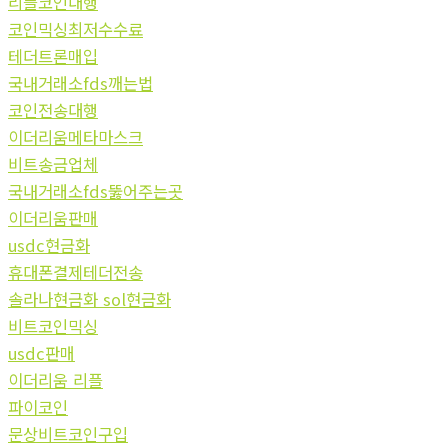
리플코인대행
코인믹싱최저수수료
테더트론매입
국내거래소fds깨는법
코인전송대행
이더리움메타마스크
비트송금업체
국내거래소fds뚫어주는곳
이더리움판매
usdc현금화
휴대폰결제테더전송
솔라나현금화 sol현금화
비트코인믹싱
usdc판매
이더리움 리플
파이코인
문상비트코인구입