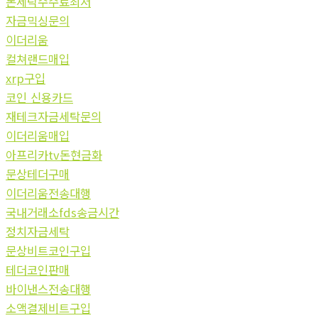
돈세탁수수료최저
자금믹싱문의
이더리움
컬쳐랜드매입
xrp구입
코인 신용카드
재테크자금세탁문의
이더리움매입
아프리카tv돈현금화
문상테더구매
이더리움전송대행
국내거래소fds송금시간
정치자금세탁
문상비트코인구입
테더코인판매
바이낸스전송대행
소액결제비트구입