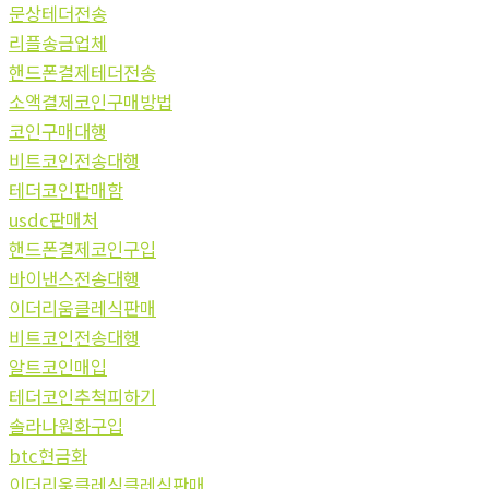
문상테더전송
리플송금업체
핸드폰결제테더전송
소액결제코인구매방법
코인구매대행
비트코인전송대행
테더코인판매함
usdc판매처
핸드폰결제코인구입
바이낸스전송대행
이더리움클레식판매
비트코인전송대행
알트코인매입
테더코인추척피하기
솔라나원화구입
btc현금화
이더리움클레식클레식판매