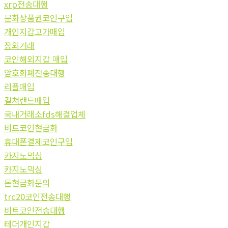
xrp전송대행
문화상품권코인구입
개인지갑고가매입
장외거래
코인해외지갑 매입
암호화폐전송대행
리플매입
컬쳐랜드매입
국내거래소fds해결업체
비트코인현금화
휴대폰결제코인구입
카지노믹싱
카지노믹싱
돈현금화문의
trc20코인전송대행
비트코인전송대행
테더개인지갑