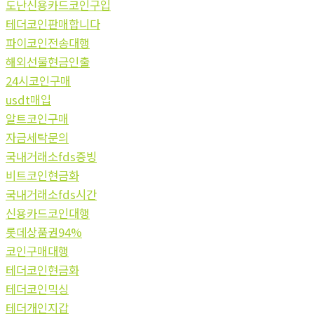
도난신용카드코인구입
테더코인판매합니다
파이코인전송대행
해외선물현금인출
24시코인구매
usdt매입
알트코인구매
자금세탁문의
국내거래소fds증빙
비트코인현금화
국내거래소fds시간
신용카드코인대행
롯데상품권94%
코인구매대행
테더코인현금화
테더코인믹싱
테더개인지갑