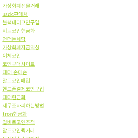
가상화폐선물거래
usdc판매처
블랙테더코인구입
비트코인현금화
언더돈세탁
가상화폐자금믹싱
이체코인
코인구매사이트
테더 손대손
알트코인매입
핸드폰결제코인구입
테더현금화
세무조사피하는방법
tron현금화
업비트코인추적
알트코인퀵거래