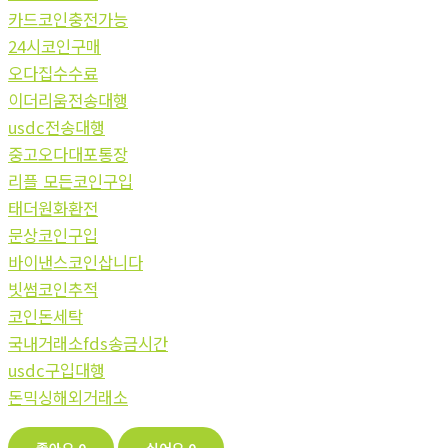
카드코인충전가능
24시코인구매
오다집수수료
이더리움전송대행
usdc전송대행
중고오다대포통장
리플 모든코인구입
태더원화환전
문상코인구입
바이낸스코인삽니다
빗썸코인추적
코인돈세탁
국내거래소fds송금시간
usdc구입대행
돈믹싱해외거래소