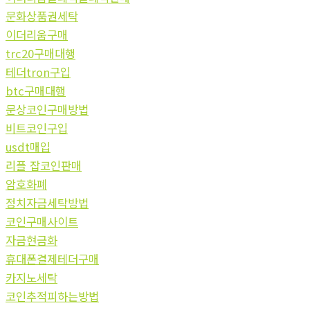
문화상품권세탁
이더리움구매
trc20구매대행
테더tron구입
btc구매대행
문상코인구매방법
비트코인구입
usdt매입
리플 잡코인판매
암호화폐
정치자금세탁방법
코인구매사이트
자금현금화
휴대폰결제테더구매
카지노세탁
코인추적피하는방법