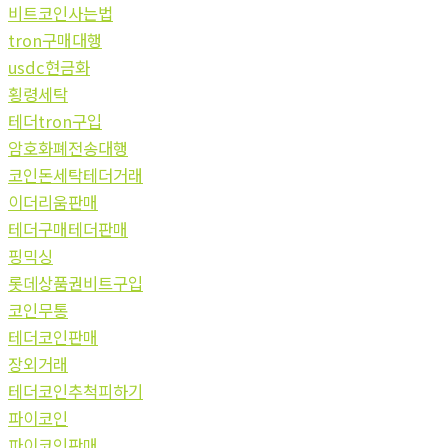
비트코인사는법
tron구매대행
usdc현금화
횡령세탁
테더tron구입
암호화폐전송대행
코인돈세탁테더거래
이더리움판매
테더구매테더판매
핑믹싱
롯데상품권비트구입
코인무통
테더코인판매
장외거래
테더코인추척피하기
파이코인
파이코인판매