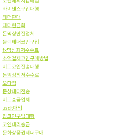
코인해외지갑매입
바이낸스구입대행
테더판매
테더현금화
돈믹싱안전업체
블랙테더코인구입
fx믹싱최저수수료
소액결제코인구매방법
비트코인전송대행
돈믹싱최저수수료
오다집
문상테더전송
비트송금업체
usdt매입
잡코인구입대행
코인대리송금
문화상품권테더구매