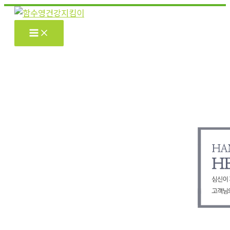
콘
텐
츠
로
건
너
뛰
기