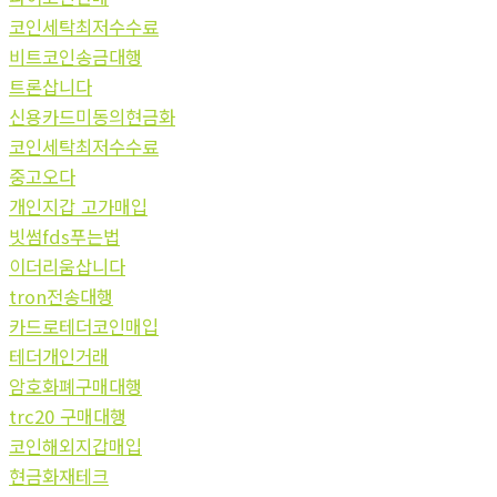
코인세탁최저수수료
비트코인송금대행
트론삽니다
신용카드미동의현금화
코인세탁최저수수료
중고오다
개인지갑 고가매입
빗썸fds푸는법
이더리움삽니다
tron전송대행
카드로테더코인매입
테더개인거래
암호화폐구매대행
trc20 구매대행
코인해외지갑매입
현금화재테크