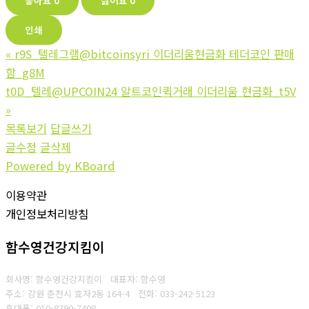
좋아요
0
싫어요
0
인쇄
«
r9S_텔레그램@bitcoinsyri 이더리움현금화 테더코인 판매
함_g8M
t0D_텔레@UPCOIN24 알트코인퀵거래 이더리움 현금화_t5V
»
목록보기
답글쓰기
글수정
글삭제
Powered by KBoard
이용약관
개인정보처리방침
함수영건강지킴이
회사명: 함수영건강지킴이 대표자: 함수영
주소: 강원 춘천시 효자2동 164-4
전화: 033-242-5123
휴대폰: 010-8790-7408