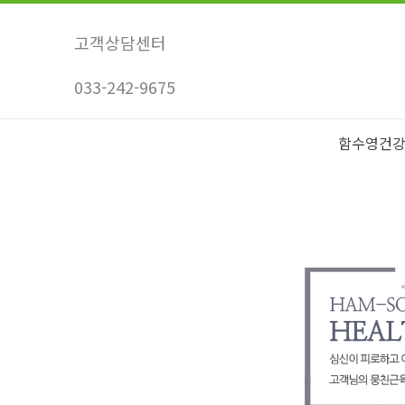
콘
텐
고객상담센터
츠
033-242-9675
로
건
너
함수영건
뛰
기