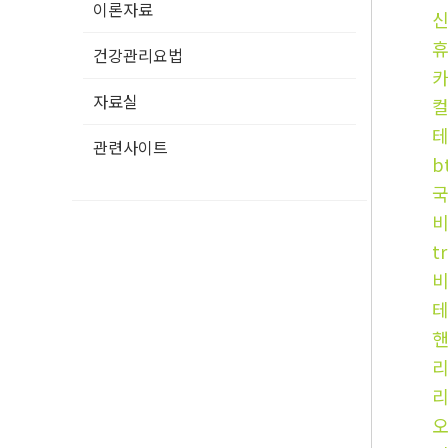
이론자료
휴
건강관리요법
카
자료실
컬
테
관련사이트
b
국
t
핸
리