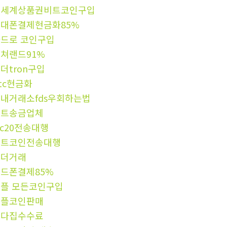
신세계상품권비트코인구입
대폰결제현금화85%
드로 코인구입
쳐랜드91%
더tron구입
tc현금화
내거래소fds우회하는법
비트송금업체
rc20전송대행
비트코인전송대행
테더거래
드폰결제85%
플 모든코인구입
리플코인판매
오다집수수료