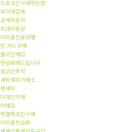
카드로코인구매하는법
장외거래업체
자금세탁문의
비트대리송금
이더리움전송대행
인 카드구매
리플코인매입
돈현금화해드립니다
빗썸코인추적
돈세탁해외거래소
횡령세탁
테더개인거래
테더매입
소액결제코인구매
이더리움현금화
신세계상품권비트구입