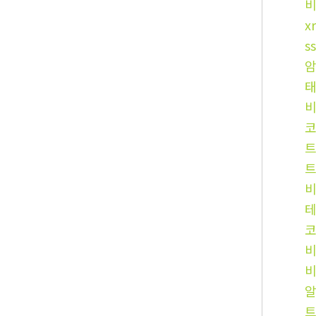
비
x
s
코
트
트
테