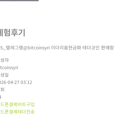
체험후기
9S_텔레그램@bitcoinsyri 이더리움현금화 테더코인 판매함
작성자
tcoinsyri
작성일
026-04-27 03:12
조회
4
핸드폰결제비트구입
핸드폰결제테더전송