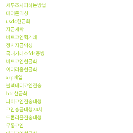
세무조사피하는방법
테더돈믹싱
usdc현금화
자금세탁
비트코인퀵거래
정치자금믹싱
국내거래소fds증빙
비트코인현금화
이더리움현금화
xrp매입
블랙테더코인전송
btc현금화
파이코인전송대행
코인송금대행24시
트론리플전송대행
무통코인