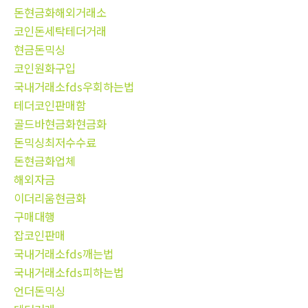
돈현금화해외거래소
코인돈세탁테더거래
현금돈믹싱
코인원화구입
국내거래소fds우회하는법
테더코인판매함
골드바현금화현금화
돈믹싱최저수수료
돈현금화업체
해외자금
이더리움현금화
구매대행
잡코인판매
국내거래소fds깨는법
국내거래소fds피하는법
언더돈믹싱