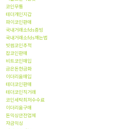
코인무통
테더개인지갑
파이코인판매
국내거래소fds증빙
국내거래소fds깨는법
빗썸코인추적
잡코인판매
비트코인매입
금은돈현금화
이더리움매입
테더코인판매
테더코인직거래
코인세탁최저수수료
이더리움구매
돈믹싱안전업체
자금믹싱