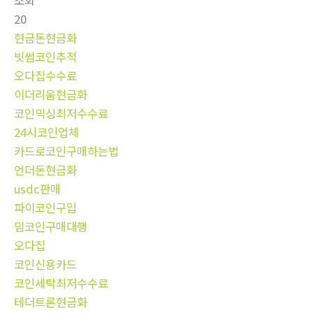
조회
20
현금돈현금화
빗썸코인추적
오다집수수료
이더리움현금화
코인믹싱최저수수료
24시코인업체
카드로코인구매하는법
언더돈현금화
usdc판매
파이코인구입
밈코인구매대행
오다집
코인신용카드
코인세탁최저수수료
테더트론현금화