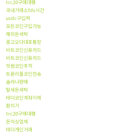
trc20구매대행
국내거래소fds시간
usdc구입처
모든코인구입가능
해외돈세탁
중고오다대포통장
비트코인신용카드
비트코인신용카드
빗썸코인추적
트론리플코인전송
솔라나판매
탈세돈세탁
테더코인계좌이체
환치기
trc20구매대행
돈믹싱업체
테더개인거래