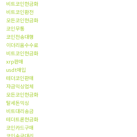
비트코인현금화
비트코인환전
모든코인현금화
코인무통
코인전송대행
이더리움수수료
비트코인현금화
xrp판매
usdt매입
테더코인판매
자금믹싱업체
모든코인현금화
탈세돈믹싱
비트대리송금
테더트론현금화
코인카드구매
코인송금대리