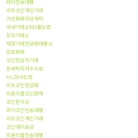
테더전송대행
비트코인개인거래
가상화폐자금세탁
국내거래소fds뚫는법
장외거래소
재정거래현금화대행사
암호화폐
코인현금직거래
돈세탁최저수수료
trc20사는법
비트코인현금화
트론리플코인판매
코인돈믹싱
파이코인전송대행
비트코인개인거래
코인대리송금
트론리플전송대행