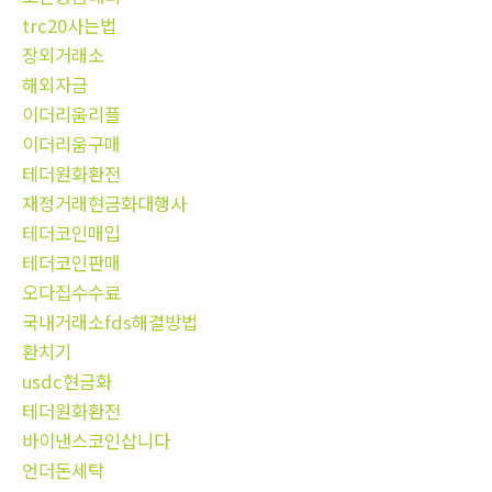
trc20사는법
장외거래소
해외자금
이더리움리플
이더리움구매
테더원화환전
재정거래현금화대행사
테더코인매입
테더코인판매
오다집수수료
국내거래소fds해결방법
환치기
usdc현금화
테더원화환전
바이낸스코인삽니다
언더돈세탁