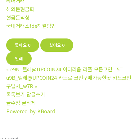
테더거래
해외돈현금화
현금돈믹싱
국내거래소fds해결방법
좋아요
0
싫어요
0
인쇄
«
e9N_텔레@UPCOIN24 이더리움 리플 모든코인_i5T
u9B_텔레@UPCOIN24 카드로 코인구매가능한곳 카드코인
구입처_w7R
»
목록보기
답글쓰기
글수정
글삭제
Powered by KBoard