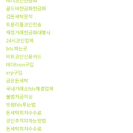
테더코인현금화
골드바현금화현금화
검돈세탁문의
트론리플코인전송
재정거래현금화대행사
24시코인업체
btc파는곳
비트코인신용카드
테더tron구입
xrp구입
금은돈세탁
국내거래소fds해결업체
불법자금믹싱
빗썸fds푸는법
돈세탁최저수수료
코인추적피하는방법
돈세탁최저수수료