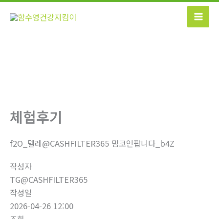
콘
텐
츠
로
건
너
뛰
기
체험후기
f2O_텔레@CASHFILTER365 밈코인팝니다_b4Z
작성자
TG@CASHFILTER365
작성일
2026-04-26 12:00