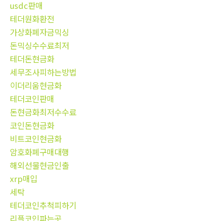
usdc판매
테더원화환전
가상화폐자금믹싱
돈믹싱수수료최저
테더돈현금화
세무조사피하는방법
이더리움현금화
테더코인판매
돈현금화최저수수료
코인돈현금화
비트코인현금화
암호화폐구매대행
해외선물현금인출
xrp매입
세탁
테더코인추척피하기
리플코인파는곳