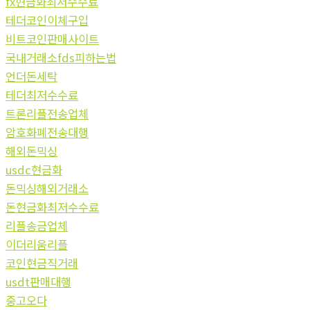
fx현금화최저수수료
테더코인이체구입
비트코인판매사이트
국내거래소fds피하는법
언더돈세탁
테더최저수수료
트론리플전송업체
암호화폐전송대행
해외돈믹싱
usdc현금화
돈믹싱해외거래소
돈현금화최저수수료
리플송금업체
이더리움리플
코인현금직거래
usdt판매대행
중고오다