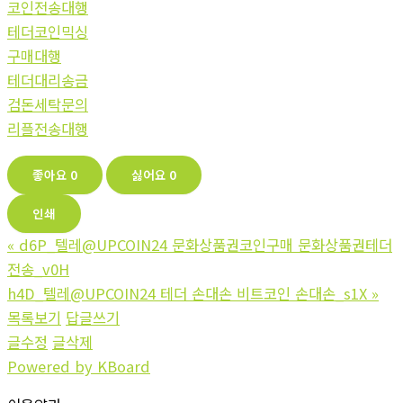
코인전송대행
테더코인믹싱
구매대행
테더대리송금
검돈세탁문의
리플전송대행
좋아요
0
싫어요
0
인쇄
«
d6P_텔레@UPCOIN24 문화상품권코인구매 문화상품권테더
전송_v0H
h4D_텔레@UPCOIN24 테더 손대손 비트코인 손대손_s1X
»
목록보기
답글쓰기
글수정
글삭제
Powered by KBoard