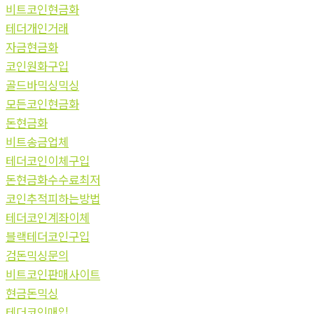
비트코인현금화
테더개인거래
자금현금화
코인원화구입
골드바믹싱믹싱
모든코인현금화
돈현금화
비트송금업체
테더코인이체구입
돈현금화수수료최저
코인추적피하는방법
테더코인계좌이체
블랙테더코인구입
검돈믹싱문의
비트코인판매사이트
현금돈믹싱
테더코인매입