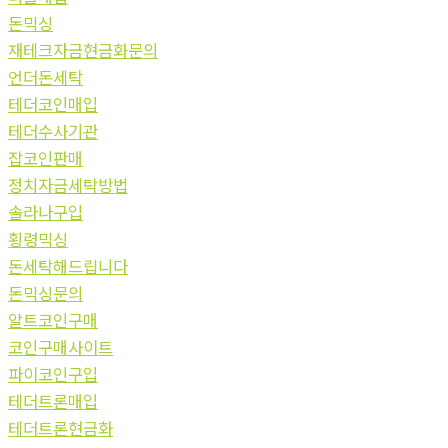
돈믹싱
재테크자금현금화문의
언더돈세탁
테더코인매입
테더수사기관
잡코인판매
정치자금세탁방법
솔라나구입
횡령믹싱
돈세탁해드립니다
돈믹싱문의
알트코인구매
코인구매사이트
파이코인구입
테더트론매입
테더트론현금화