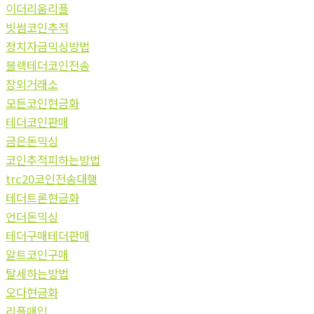
이더리움리플
빗썸코인추적
정치자금믹싱방법
블랙테더코인전송
장외거래소
모든코인현금화
테더코인판매
금은돈믹싱
코인추적피하는방법
trc20코인전송대행
테더트론현금화
언더돈믹싱
테더구매테더판매
알트코인구매
탈세하는방법
오다현금화
리플매입