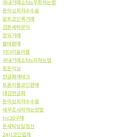
국내거래소fds우회하는법
돈믹싱최저수수료
알트코인퀵거래
검돈세탁문의
장외거래
블테판매
이더리움리플
국내거래소fds피하는법
핑돈믹싱
현금화재테크
트론리플코인판매
대검현금화
돈믹싱최저수수료
세무조사피하는방법
trc20구매
돈세탁당일정산
24시코인업체