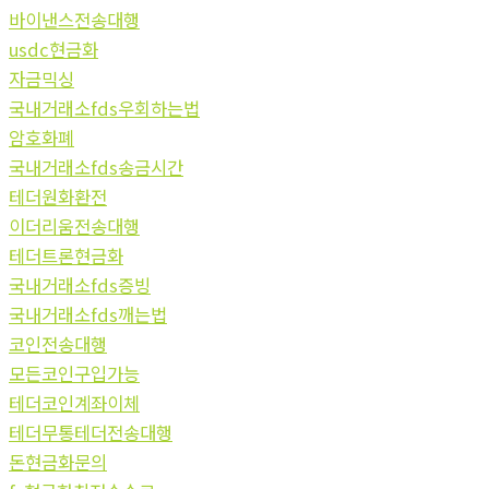
바이낸스전송대행
usdc현금화
자금믹싱
국내거래소fds우회하는법
암호화폐
국내거래소fds송금시간
테더원화환전
이더리움전송대행
테더트론현금화
국내거래소fds증빙
국내거래소fds깨는법
코인전송대행
모든코인구입가능
테더코인계좌이체
테더무통테더전송대행
돈현금화문의