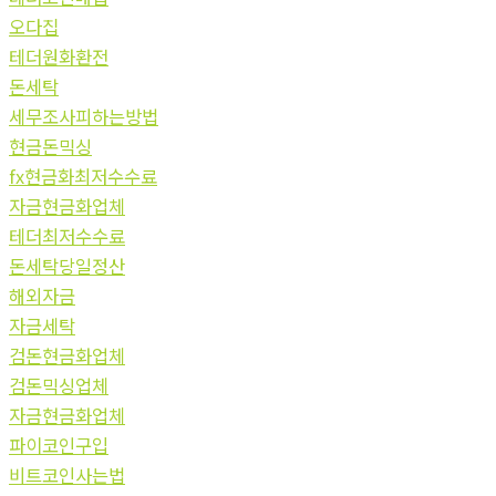
오다집
테더원화환전
돈세탁
세무조사피하는방법
현금돈믹싱
fx현금화최저수수료
자금현금화업체
테더최저수수료
돈세탁당일정산
해외자금
자금세탁
검돈현금화업체
검돈믹싱업체
자금현금화업체
파이코인구입
비트코인사는법