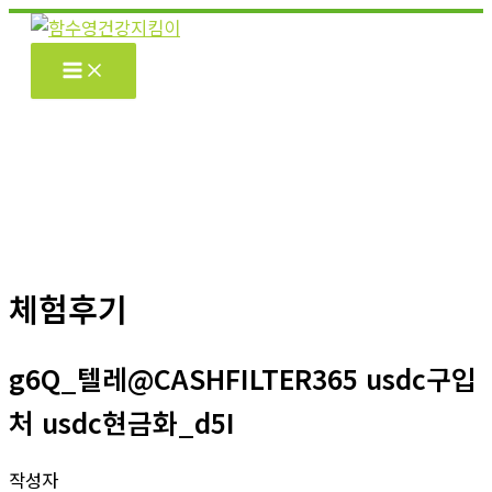
콘
텐
츠
로
건
너
뛰
기
체험후기
g6Q_텔레@CASHFILTER365 usdc구입
처 usdc현금화_d5I
작성자