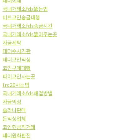
테더이체
국내거래소fds뚫는법
비트코인송금대행
국내거래소fds송금시간
국내거래소fds뚫어주는곳
자금세탁
테더수사기관
테더코인믹싱
코인구매대행
파이코인사는곳
trc20사는법
국내거래소fds해결방법
자금믹싱
솔라나판매
돈믹싱업체
코인현금직거래
태더원화환전