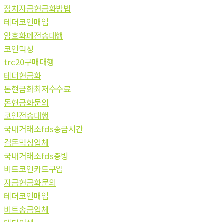
정치자금현금화방법
테더코인매입
암호화폐전송대행
코인믹싱
trc20구매대행
테더현금화
돈현금화최저수수료
돈현금화문의
코인전송대행
국내거래소fds송금시간
검돈믹싱업체
국내거래소fds증빙
비트코인카드구입
자금현금화문의
테더코인매입
비트송금업체