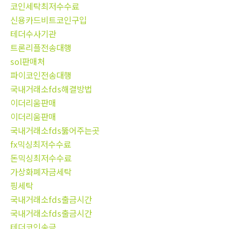
코인세탁최저수수료
신용카드비트코인구입
테더수사기관
트론리플전송대행
sol판매처
파이코인전송대행
국내거래소fds해결방법
이더리움판매
이더리움판매
국내거래소fds뚫어주는곳
fx믹싱최저수수료
돈믹싱최저수수료
가상화폐자금세탁
핑세탁
국내거래소fds출금시간
국내거래소fds출금시간
테더코인송금