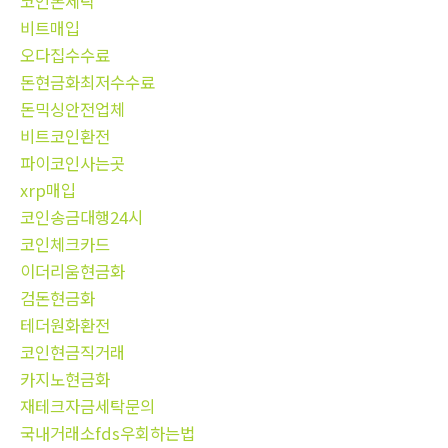
코인돈세탁
비트매입
오다집수수료
돈현금화최저수수료
돈믹싱안전업체
비트코인환전
파이코인사는곳
xrp매입
코인송금대행24시
코인체크카드
이더리움현금화
검돈현금화
테더원화환전
코인현금직거래
카지노현금화
재테크자금세탁문의
국내거래소fds우회하는법