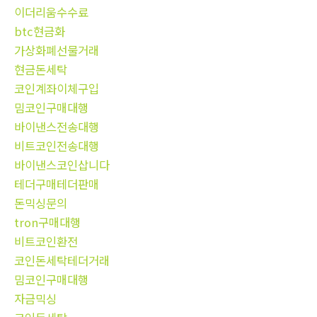
이더리움수수료
btc현금화
가상화폐선물거래
현금돈세탁
코인계좌이체구입
밈코인구매대행
바이낸스전송대행
비트코인전송대행
바이낸스코인삽니다
테더구매테더판매
돈믹싱문의
tron구매대행
비트코인환전
코인돈세탁테더거래
밈코인구매대행
자금믹싱