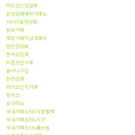
비트코인현금화
돈현금화해외거래소
이더리움현금화
장외거래
재정거래믹싱대행사
핑돈현금화
돈믹싱업체
리플코인구매
솔라나구입
돈현금화
테더코인직거래
핑믹싱
오다믹싱
국내거래소fds막혔을때
국내거래소fds시간
국내거래소fds뚫는법