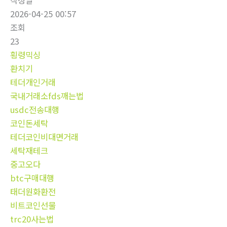
작성일
2026-04-25 00:57
조회
23
횡령믹싱
환치기
테더개인거래
국내거래소fds깨는법
usdc전송대행
코인돈세탁
테더코인비대면거래
세탁재테크
중고오다
btc구매대행
태더원화환전
비트코인선물
trc20사는법