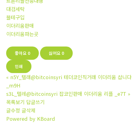
트론리플전송대행
대검세탁
블테구입
이더리움판매
이더리움파는곳
좋아요
0
싫어요
0
인쇄
«
n5Y_텔래@bitcoinsyri 테더코인직거래 이더리움 삽니다
_m9H
s3L_텔레@bitcoinsyri 잡코인판매 이더리움 리플 _e7T
»
목록보기
답글쓰기
글수정
글삭제
Powered by KBoard