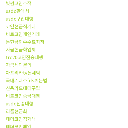
빗썸코인추적
usdc판매처
usdc구입대행
코인현금직거래
비트코인개인거래
돈현금화수수료최저
자금현금화업체
trc20코인전송대행
자금세탁문의
아프리카tv돈세탁
국내거래소fds깨는법
신용카드테더구입
비트코인송금대행
usdc전송대행
리플현금화
테더코인직거래
테더코인매입