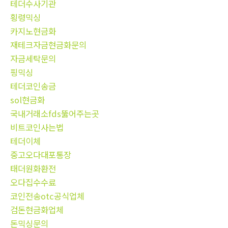
테더수사기관
횡령믹싱
카지노현금화
재테크자금현금화문의
자금세탁문의
핑믹싱
테더코인송금
sol현금화
국내거래소fds뚫어주는곳
비트코인사는법
테더이체
중고오다대포통장
태더원화환전
오다집수수료
코인전송otc공식업체
검돈현금화업체
돈믹싱문의