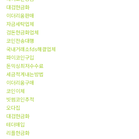
대검현금화
이더리움판매
자금세탁업체
검돈현금화업체
코인전송대행
국내거래소fds해결업체
파이코인구입
돈믹싱최저수수료
세금적게내는방법
이더리움구매
코인이체
빗썸코인추적
오다집
대검현금화
테더매입
리플현금화