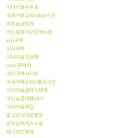
이더리움수수료
국내거래소fds송금시간
비트송금업체
카드로테더구입하는법
xrp구매
오다세탁
이더리움현금화
usdc판매처
코인구매사이트
국내거래소fds출금시간
이더리움클레식판매
코인송금대행24시
이더리움매입
중고오다대포통장
돈믹싱최저수수료
테더코인판매