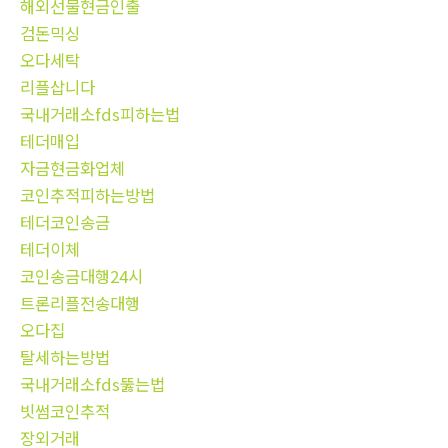
해외선물현금인출
검돈믹싱
오다세탁
리플삽니다
국내거래소fds피하는법
테더매입
자금현금화업체
코인추적피하는방법
테더코인송금
테더이체
코인송금대행24시
트론리플전송대행
오다집
탈세하는방법
국내거래소fds뚫는법
빗썸코인추적
장외거래