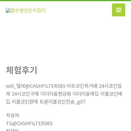
콘
텐
츠
로
건
너
뛰
기
체험후기
w0I_텔레@CASHFILTER365 비트코인퀵거래 24시코인업
체 24시코인구매 이더리움현금화 이더리움매입 리플코인매
입 리플코인판매 트론리플코인전송_g0T
작성자
TG@CASHFILTER365