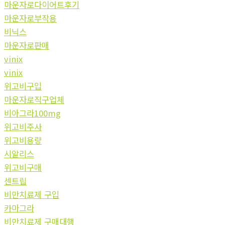
마운자로다이어트후기
마운자로부작용
비닉스
마운자로판매
vinix
vinix
위고비구입
마운자로직구업체
비아그라100mg
위고비주사
위고비용량
시알리스
위고비구매
센트립
비만치료제 구입
카마그라
비만치료제 구매대행