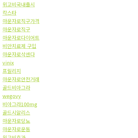
위고비국내출시
칵스타
마운자로직구가격
마운자로직구
마운자로다이어트
비만치료제 구입
마운자로삭센다
vinix
프릴리지
마운자로안전거래
골드비아그라
wegovy
비아그라100mg
골드시알리스
마운자로당뇨
마운자로운동
위고비효과