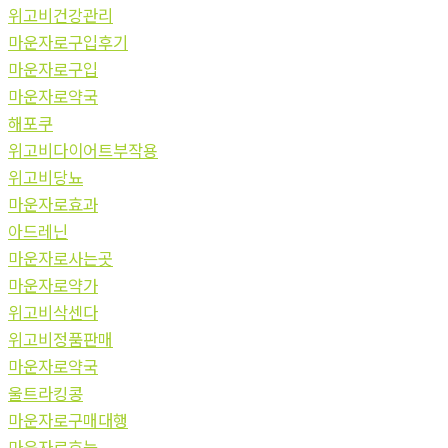
위고비건강관리
마운자로구입후기
마운자로구입
마운자로약국
해포쿠
위고비다이어트부작용
위고비당뇨
마운자로효과
아드레닌
마운자로사는곳
마운자로약가
위고비삭센다
위고비정품판매
마운자로약국
울트라킹콩
마운자로구매대행
마운자로효능