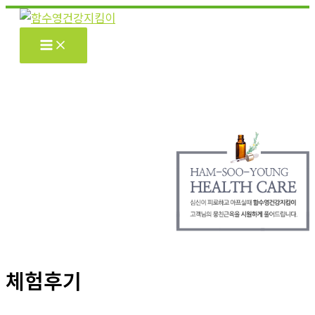
콘
텐
츠
로
건
너
뛰
기
체험후기