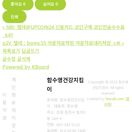
좋아요
0
싫어요
0
인쇄
«
h8V_텔레@UPCOIN24 신용카드 코인구매 코인전송수수료
_k4Y
p2V_텔레 : bpmc55 마운자로처방 마운자로대리처방_c4I
»
목록보기
답글쓰기
글수정
글삭제
Powered by KBoard
개
함수영건강지킴
Copyright © 2025 함수영
인
이
건강지킴이. All rights
reserved.
이
정
Created by
Yescall.com
[
관
회사명: 함수영건강지킴
용
보
리자
]
이 대표자: 함수영
약
처
주소: 강원 춘천시 효자2
관
리
동 164-4
방
전화: 033-242-5123
휴대폰: 010-8790-7408