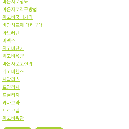
마운자로당뇨
마운자로직구방법
위고비국내가격
비만치료제 대리구매
아드레닌
비맥스
위고비단가
위고비용량
마운자로고혈압
위고비헬스
시알리스
프릴리지
프릴리지
카마그라
프로코밀
위고비용량