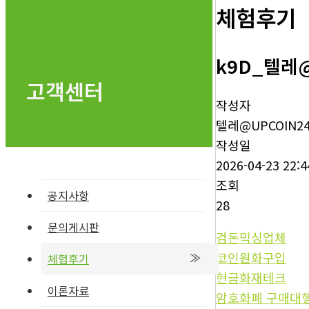
체험후기
k9D_텔레
고객센터
작성자
텔레@UPCOIN2
작성일
2026-04-23 22:4
조회
공지사항
28
문의게시판
검돈믹싱업체
코인원화구입
체험후기
현금화재테크
이론자료
암호화폐 구매대