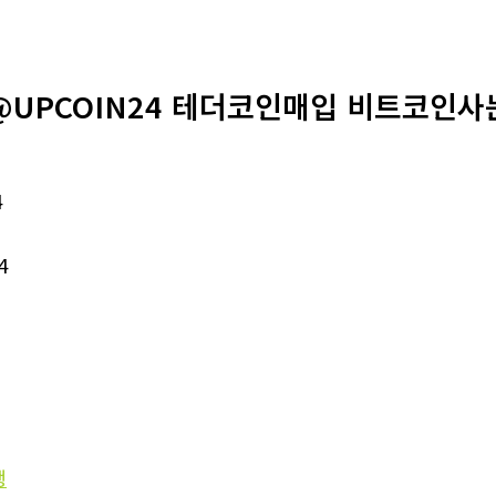
@UPCOIN24 테더코인매입 비트코인사
4
4
행