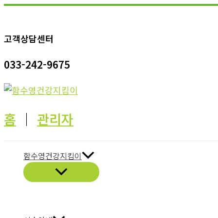
콘
텐
고객상담센터
츠
로
033-242-9675
건
너
뛰
기
홈
│
관리자
함수영건강지킴이