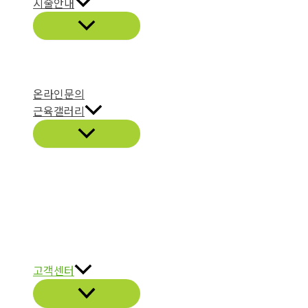
시술안내
온라인문의
근육갤러리
고객센터