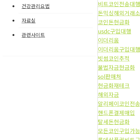
비트코인전송대
건강관리요법
돈믹싱해외거래
자료실
코인돈현금화
usdc구입대행
관련사이트
이더리움
이더리움구입대
빗썸코인추적
불법자금현금화
sol판매처
현금화재테크
해외자금
알리페이코인전
핸드폰결제매입
탈세돈현금화
모든코인구입가
롯데상품권비트