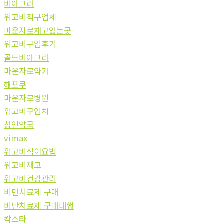
비아그라
위고비직구업체
마운자로재고있는곳
위고비구입후기
골드비아그라
마운자로약가
해포쿠
마운자로병원
위고비구입처
성인약국
vimax
위고비식이요법
위고비재고
위고비건강관리
비만치료제 구매
비만치료제 구매대행
칵스타