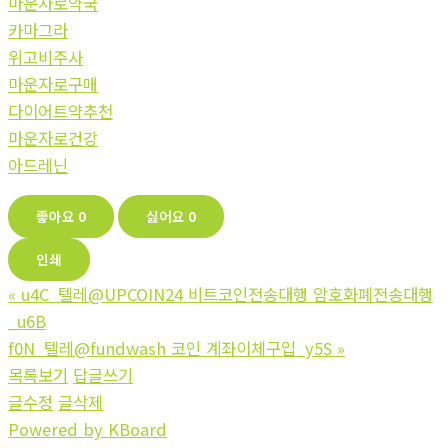
마운자로약국
카마그라
위고비주사
마운자로구매
다이어트약추천
마운자로건강
아드레닌
좋아요
0
싫어요
0
인쇄
«
u4C_텔레@UPCOIN24 비트코인전송대행 암호화폐전송대행
_u6B
f0N_텔레@fundwash 코인 계좌이체구입_y5S
»
목록보기
답글쓰기
글수정
글삭제
Powered by KBoard