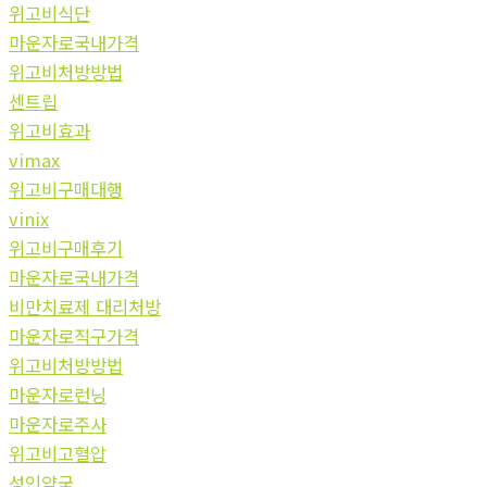
위고비식단
마운자로국내가격
위고비처방방법
센트립
위고비효과
vimax
위고비구매대행
vinix
위고비구매후기
마운자로국내가격
비만치료제 대리처방
마운자로직구가격
위고비처방방법
마운자로런닝
마운자로주사
위고비고혈압
성인약국