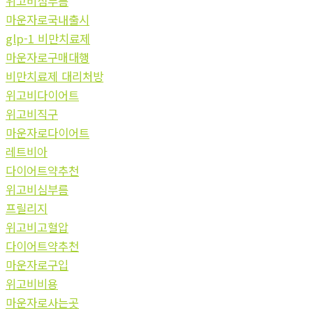
위고비심부름
마운자로국내출시
glp-1 비만치료제
마운자로구매대행
비만치료제 대리처방
위고비다이어트
위고비직구
마운자로다이어트
레트비아
다이어트약추천
위고비심부름
프릴리지
위고비고혈압
다이어트약추천
마운자로구입
위고비비용
마운자로사는곳