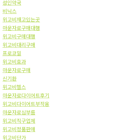
성인약국
비닉스
위고비재고있는곳
마운자로구매대행
위고비구매대행
위고비대리구매
프로코밀
위고비효과
마운자로구매
신기환
위고비헬스
마운자로다이어트후기
위고비다이어트부작용
마운자로심부름
위고비직구업체
위고비정품판매
위고비단가