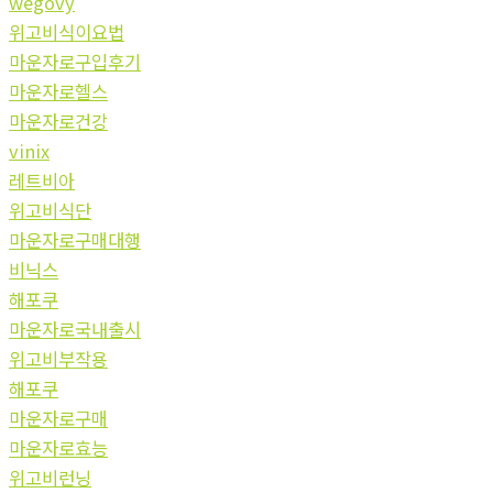
wegovy
위고비식이요법
마운자로구입후기
마운자로헬스
마운자로건강
vinix
레트비아
위고비식단
마운자로구매대행
비닉스
해포쿠
마운자로국내출시
위고비부작용
해포쿠
마운자로구매
마운자로효능
위고비런닝