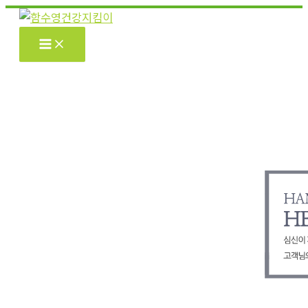
콘
텐
츠
로
건
너
뛰
기