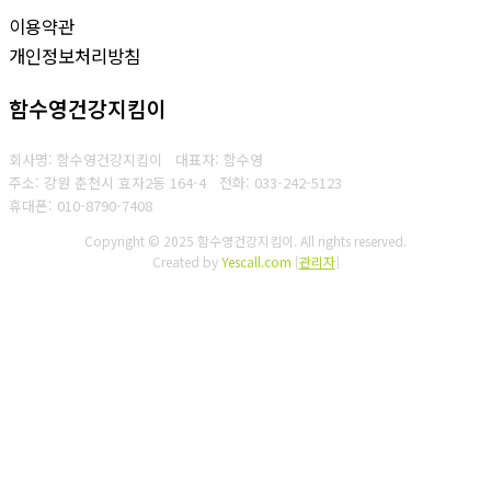
이용약관
개인정보처리방침
함수영건강지킴이
회사명: 함수영건강지킴이 대표자: 함수영
주소: 강원 춘천시 효자2동 164-4
전화: 033-242-5123
휴대폰: 010-8790-7408
Copyright © 2025 함수영건강지킴이. All rights reserved.
Created by
Yescall.com
[
관리자
]