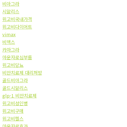
비아그라
시알리스
위고비국내가격
위고비다이어트
vimax
비맥스
카마그라
마운자로심부름
위고비당뇨
비만치료제 대리처방
골드비아그라
골드시알리스
glp-1 비만치료제
위고비성인병
위고비구매
위고비헬스
마운자로효과