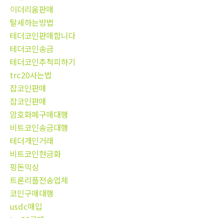
이더리움판매
탈세하는방법
테더코인판매합니다
테더코인송금
테더코인추척피하기
trc20사는법
잡코인판매
잡코인판매
암호화폐구매대행
비트코인송금대행
테더개인거래
비트코인현금화
핑돈믹싱
트론리플전송업체
코인구매대행
usdc매입