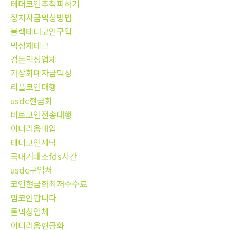
테더코인추척피하기
정치자금믹싱방법
블랙테더코인구입
믹싱재테크
검돈믹싱업체
가상화폐자금믹싱
리플코인대행
usdc현금화
비트코인전송대행
이더리움매입
테더코인세탁
국내거래소fds시간
usdc구입처
코인현금화최저수수료
밈코인팝니다
돈믹싱업체
이더리움현금화