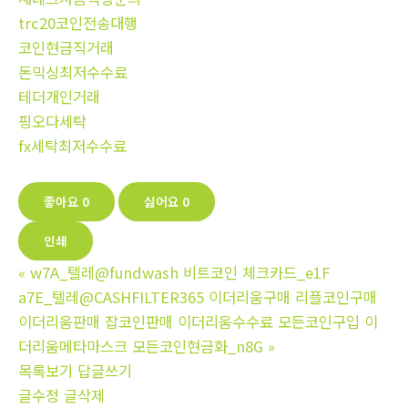
trc20코인전송대행
코인현금직거래
돈믹싱최저수수료
테더개인거래
핑오다세탁
fx세탁최저수수료
좋아요
0
싫어요
0
인쇄
«
w7A_텔레@fundwash 비트코인 체크카드_e1F
a7E_텔레@CASHFILTER365 이더리움구매 리플코인구매
이더리움판매 잡코인판매 이더리움수수료 모든코인구입 이
더리움메타마스크 모든코인현금화_n8G
»
목록보기
답글쓰기
글수정
글삭제