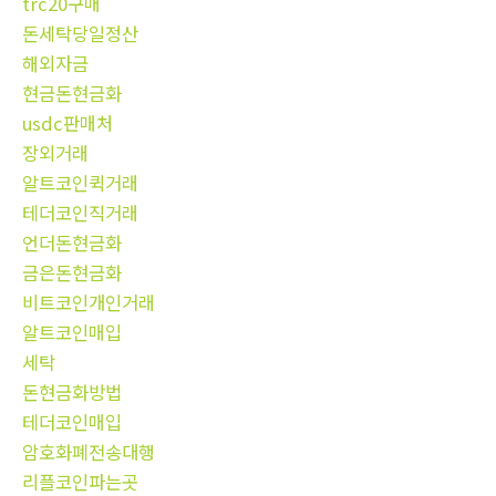
trc20구매
돈세탁당일정산
해외자금
현금돈현금화
usdc판매처
장외거래
알트코인퀵거래
테더코인직거래
언더돈현금화
금은돈현금화
비트코인개인거래
알트코인매입
세탁
돈현금화방법
테더코인매입
암호화폐전송대행
리플코인파는곳