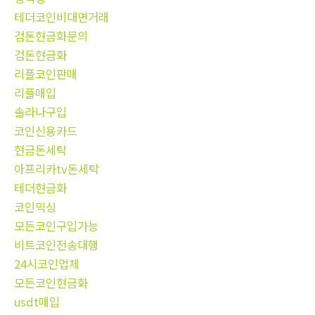
테더코인비대면거래
검돈현금화문의
검돈현금화
리플코인판매
리플매입
솔라나구입
코인신용카드
현금돈세탁
아프리카tv돈세탁
테더현금화
코인믹싱
모든코인구입가능
비트코인전송대행
24시코인업체
모든코인현금화
usdt매입