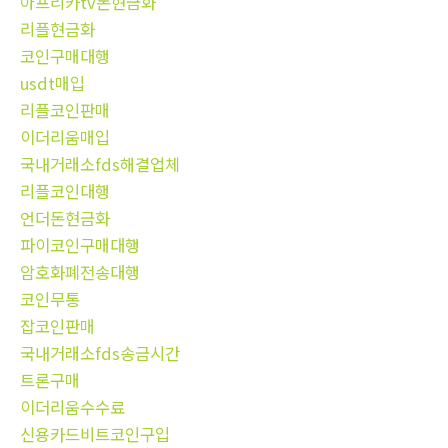
아프리카tv돈현금화
리플현금화
코인구매대행
usdt매입
리플코인판매
이더리움매입
국내거래소fds해결업체
리플코인대행
언더돈현금화
파이코인구매대행
암호화폐전송대행
코인무통
잡코인판매
국내거래소fds송금시간
트론구매
이더리움수수료
신용카드비트코인구입