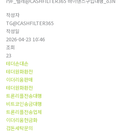
r9F_텔레@CASHFILTER365 바이낸스구입대행_o3N
작성자
TG@CASHFILTER365
작성일
2026-04-23 10:46
조회
23
테더손대손
테더원화환전
이더리움판매
테더원화환전
트론리플전송대행
비트코인송금대행
트론리플전송업체
이더리움현금화
검돈세탁문의