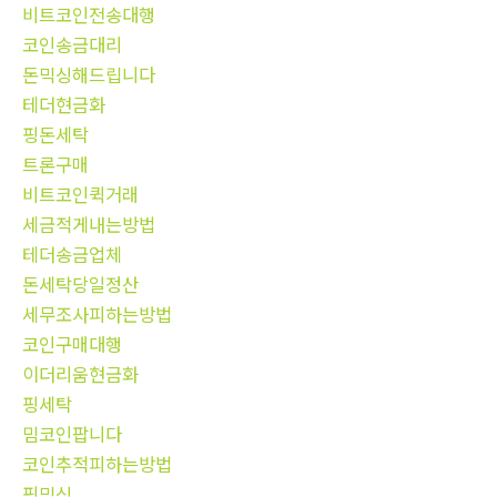
비트코인전송대행
코인송금대리
돈믹싱해드립니다
테더현금화
핑돈세탁
트론구매
비트코인퀵거래
세금적게내는방법
테더송금업체
돈세탁당일정산
세무조사피하는방법
코인구매대행
이더리움현금화
핑세탁
밈코인팝니다
코인추적피하는방법
핑믹싱