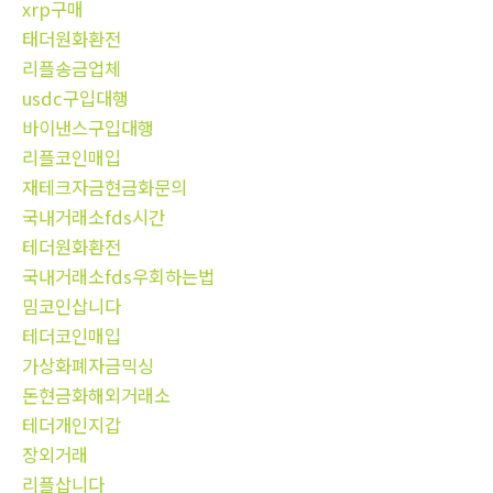
xrp구매
태더원화환전
리플송금업체
usdc구입대행
바이낸스구입대행
리플코인매입
재테크자금현금화문의
국내거래소fds시간
테더원화환전
국내거래소fds우회하는법
밈코인삽니다
테더코인매입
가상화폐자금믹싱
돈현금화해외거래소
테더개인지갑
장외거래
리플삽니다