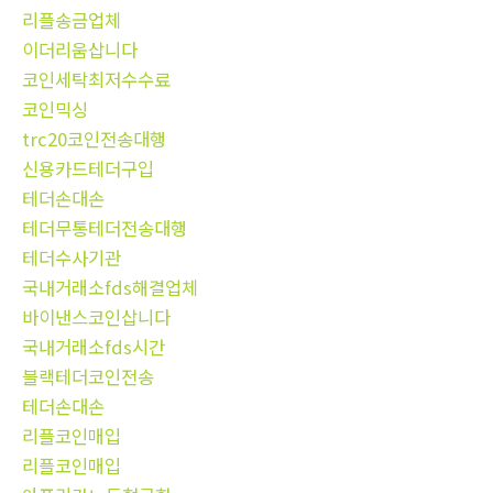
리플송금업체
이더리움삽니다
코인세탁최저수수료
코인믹싱
trc20코인전송대행
신용카드테더구입
테더손대손
테더무통테더전송대행
테더수사기관
국내거래소fds해결업체
바이낸스코인삽니다
국내거래소fds시간
블랙테더코인전송
테더손대손
리플코인매입
리플코인매입