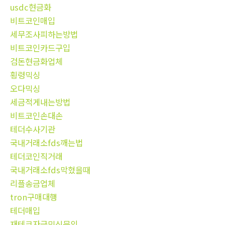
usdc현금화
비트코인매입
세무조사피하는방법
비트코인카드구입
검돈현금화업체
횡령믹싱
오다믹싱
세금적게내는방법
비트코인손대손
테더수사기관
국내거래소fds깨는법
테더코인직거래
국내거래소fds막혔을때
리플송금업체
tron구매대행
테더매입
재테크자금믹싱문의