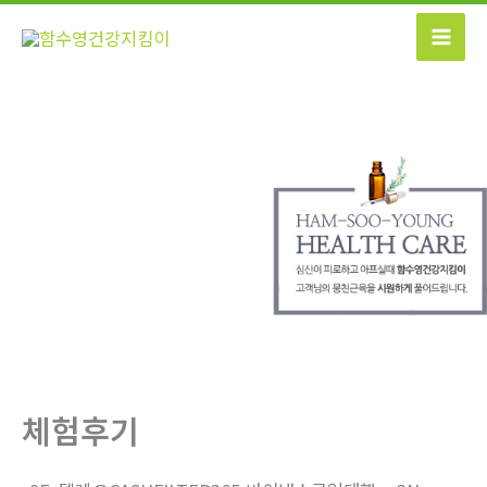
콘
텐
츠
로
건
너
뛰
기
체험후기