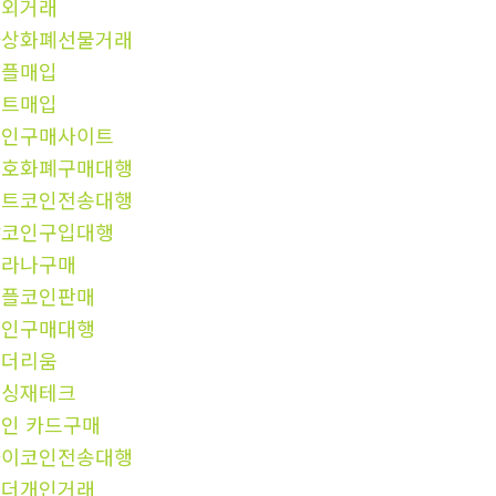
장외거래
가상화폐선물거래
리플매입
비트매입
코인구매사이트
암호화폐구매대행
비트코인전송대행
잡코인구입대행
솔라나구매
리플코인판매
코인구매대행
이더리움
믹싱재테크
인 카드구매
파이코인전송대행
테더개인거래