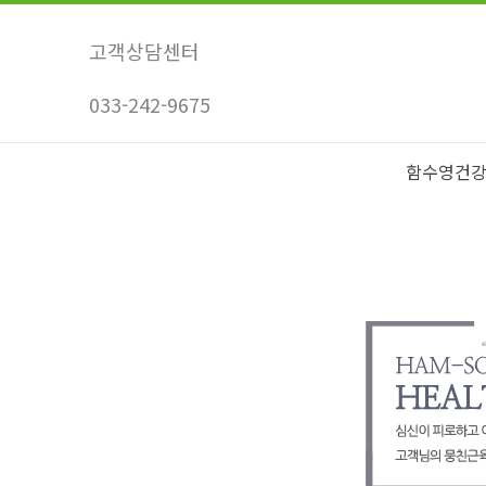
콘
텐
고객상담센터
츠
033-242-9675
로
건
너
함수영건
뛰
기