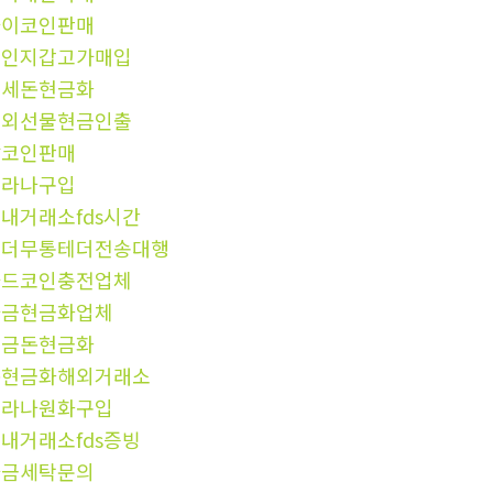
파이코인판매
개인지갑고가매입
탈세돈현금화
해외선물현금인출
잡코인판매
솔라나구입
내거래소fds시간
테더무통테더전송대행
카드코인충전업체
자금현금화업체
현금돈현금화
돈현금화해외거래소
솔라나원화구입
내거래소fds증빙
자금세탁문의