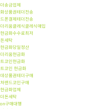
테더송금업체
문화상품권테더전송
핸드폰결제테더전송
이더리움클레식클레식매입
돈현금화수수료최저
검돈세탁
돈현금화당일정산
이더리움현금화
비트코인현금화
트코인 현금화
롯데상품권테더구매
컬쳐랜드코인구매
돈현금화업체
테더돈세탁
ron구매대행