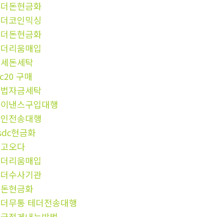
언더돈현금화
테더코인믹싱
언더돈현금화
이더리움매입
탈세돈세탁
rc20 구매
불법자금세탁
바이낸스구입대행
코인전송대행
sdc현금화
중고오다
이더리움매입
테더수사기관
핑돈현금화
더무통 테더전송대행
세금적게내는방법