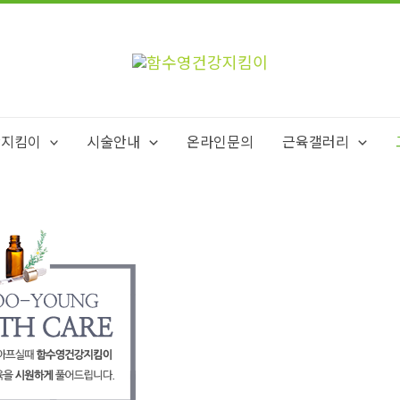
강지킴이
시술안내
온라인문의
근육갤러리