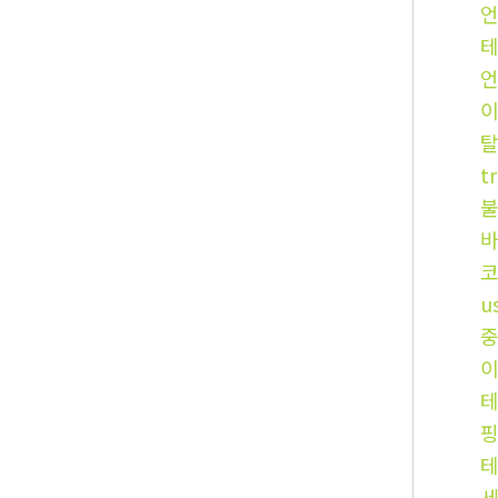
t
u
테