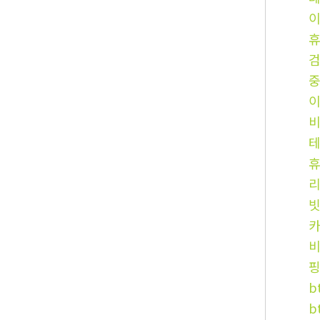
카
b
b