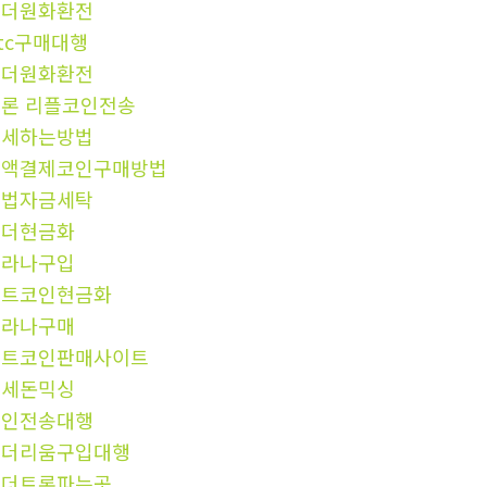
테더원화환전
tc구매대행
태더원화환전
론 리플코인전송
탈세하는방법
소액결제코인구매방법
불법자금세탁
테더현금화
솔라나구입
비트코인현금화
솔라나구매
비트코인판매사이트
탈세돈믹싱
코인전송대행
이더리움구입대행
테더트론파는곳