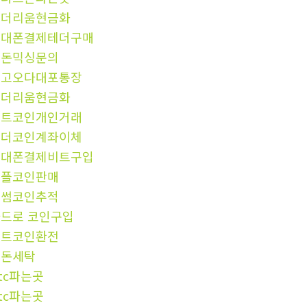
이더리움현금화
휴대폰결제테더구매
검돈믹싱문의
중고오다대포통장
이더리움현금화
비트코인개인거래
테더코인계좌이체
휴대폰결제비트구입
리플코인판매
빗썸코인추적
드로 코인구입
비트코인환전
핑돈세탁
tc파는곳
tc파는곳