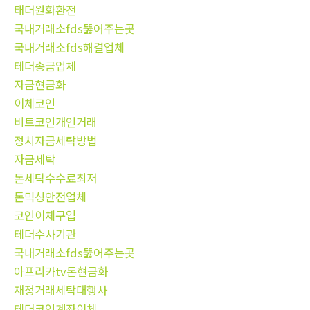
태더원화환전
국내거래소fds뚫어주는곳
국내거래소fds해결업체
테더송금업체
자금현금화
이체코인
비트코인개인거래
정치자금세탁방법
자금세탁
돈세탁수수료최저
돈믹싱안전업체
코인이체구입
테더수사기관
국내거래소fds뚫어주는곳
아프리카tv돈현금화
재정거래세탁대행사
테더코인계좌이체