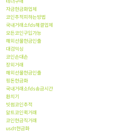
테더구매
자금현금화업체
코인추적피하는방법
국내거래소fds해결업체
모든코인구입가능
해외선물현금인출
대검믹싱
코인손대손
장외거래
해외선물현금인출
핑돈현금화
국내거래소fds송금시간
환치기
빗썸코인추적
알트코인퀵거래
코인현금직거래
usdt현금화