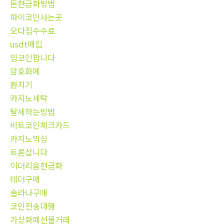
돈현금화방법
파이코인사는곳
오다집수수료
usdt매입
밈코인팝니다
암호화폐
환치기
카지노세탁
탈세하는방법
비트코인체크카드
카지노믹싱
트론삽니다
이더리움현금화
테더구매
솔라나구매
코인전송대행
가상화폐선물거래