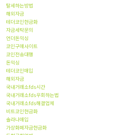
탈세하는방법
해외자금
테더코인현금화
자금세탁문의
언더돈믹싱
코인구매사이트
코인전송대행
돈믹싱
테더코인매입
해외자금
국내거래소fds시간
국내거래소fds우회하는법
국내거래소fds해결업체
비트코인현금화
솔라나매입
가상화폐자금현금화