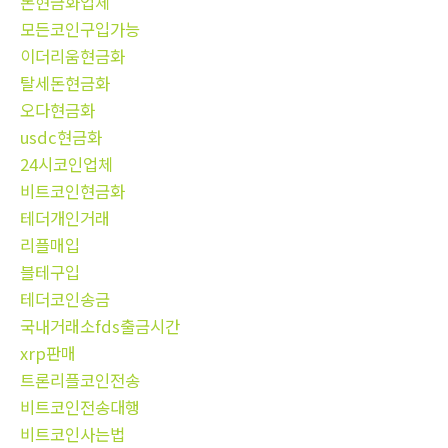
돈현금화업체
모든코인구입가능
이더리움현금화
탈세돈현금화
오다현금화
usdc현금화
24시코인업체
비트코인현금화
테더개인거래
리플매입
블테구입
테더코인송금
국내거래소fds출금시간
xrp판매
트론리플코인전송
비트코인전송대행
비트코인사는법