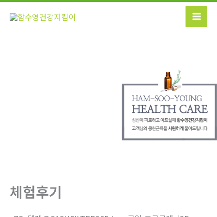
콘
텐
츠
로
건
너
뛰
기
체험후기