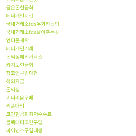
금은돈현금화
테더개인지갑
국내거래소fds우회하는법
국내거래소fds뚫어주는곳
언더돈세탁
테더개인거래
돈믹싱해외거래소
카지노현금화
잡코인구입대행
해외자금
돈믹싱
이더리움구매
리플매입
코인현금화최저수수료
블랙테더코인구입
바이낸스구입대행