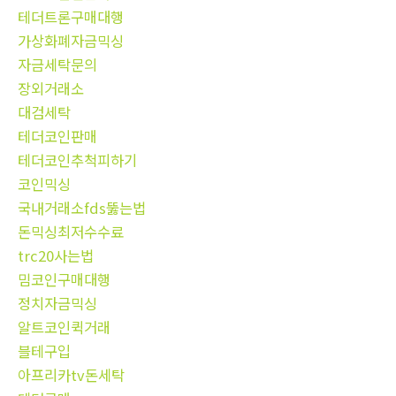
테더트론구매대행
가상화폐자금믹싱
자금세탁문의
장외거래소
대검세탁
테더코인판매
테더코인추척피하기
코인믹싱
국내거래소fds뚫는법
돈믹싱최저수수료
trc20사는법
밈코인구매대행
정치자금믹싱
알트코인퀵거래
블테구입
아프리카tv돈세탁