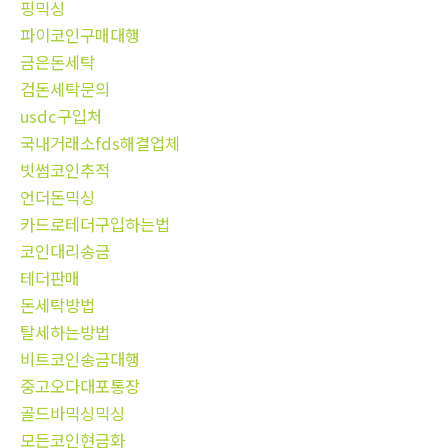
핑믹싱
파이코인구매대행
금은돈세탁
검돈세탁문의
usdc구입처
국내거래소fds해결업체
빗썸코인추적
언더돈믹싱
카드로테더구입하는법
코인대리송금
테더판매
돈세탁방법
탈세하는방법
비트코인송금대행
중고오다대포통장
골드바믹싱믹싱
모든코인현금화