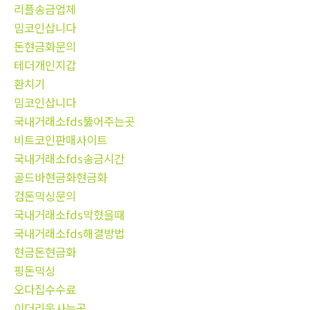
리플송금업체
밈코인삽니다
돈현금화문의
테더개인지갑
환치기
밈코인삽니다
국내거래소fds뚫어주는곳
비트코인판매사이트
국내거래소fds송금시간
골드바현금화현금화
검돈믹싱문의
국내거래소fds막혔을때
국내거래소fds해결방법
현금돈현금화
핑돈믹싱
오다집수수료
이더리움사는곳