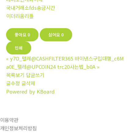
국내거래소fds송금시간
이더리움리플
좋아요
0
싫어요
0
인쇄
«
y7O_텔레@CASHFILTER365 바이낸스구입대행_c6M
a0E_텔레@UPCOIN24 trc20사는법_b0A
»
목록보기
답글쓰기
글수정
글삭제
Powered by KBoard
이용약관
개인정보처리방침