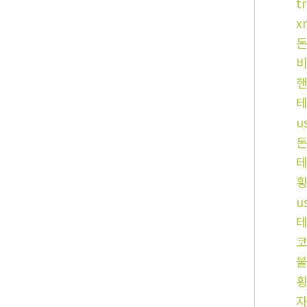
t
x
비
핸
u
u