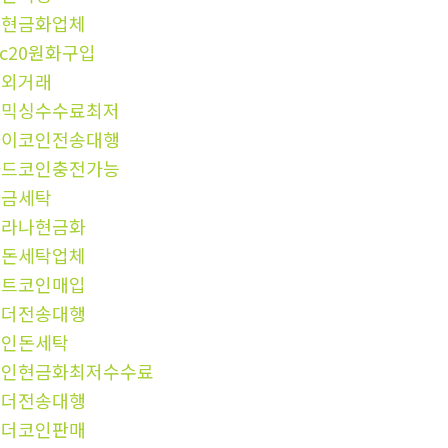
돈현금화업체
rc20원화구입
장외거래
돈믹싱수수료최저
파이코인전송대행
카드코인충전가능
자금세탁
솔라나현금화
검돈세탁업체
비트코인매입
테더전송대행
코인돈세탁
코인현금화최저수수료
테더전송대행
테더코인판매