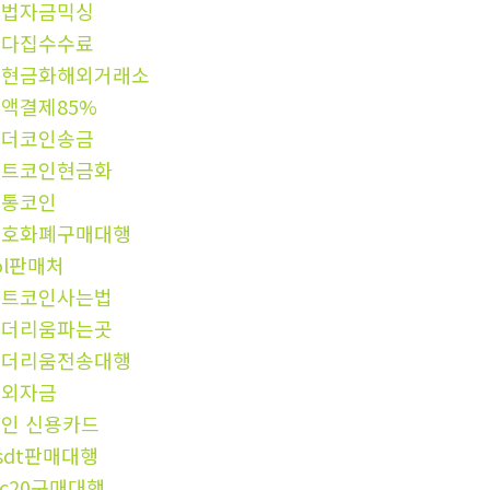
불법자금믹싱
오다집수수료
돈현금화해외거래소
액결제85%
테더코인송금
비트코인현금화
무통코인
암호화폐구매대행
ol판매처
비트코인사는법
이더리움파는곳
이더리움전송대행
해외자금
인 신용카드
sdt판매대행
rc20구매대행