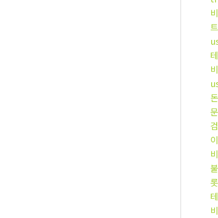
트
u
u