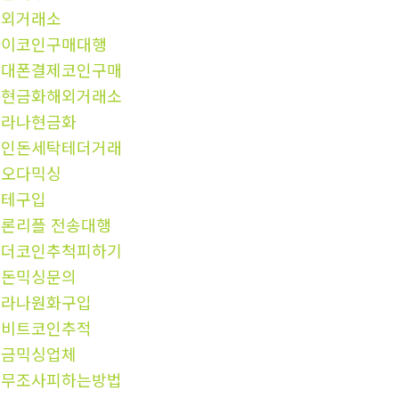
장외거래소
파이코인구매대행
휴대폰결제코인구매
돈현금화해외거래소
솔라나현금화
코인돈세탁테더거래
핑오다믹싱
블테구입
론리플 전송대행
테더코인추척피하기
검돈믹싱문의
솔라나원화구입
업비트코인추적
자금믹싱업체
세무조사피하는방법