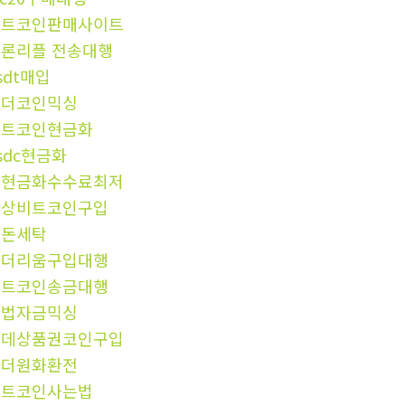
비트코인판매사이트
론리플 전송대행
sdt매입
테더코인믹싱
비트코인현금화
sdc현금화
돈현금화수수료최저
문상비트코인구입
검돈세탁
이더리움구입대행
비트코인송금대행
불법자금믹싱
롯데상품권코인구입
테더원화환전
비트코인사는법