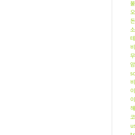
소
s
코
u
t