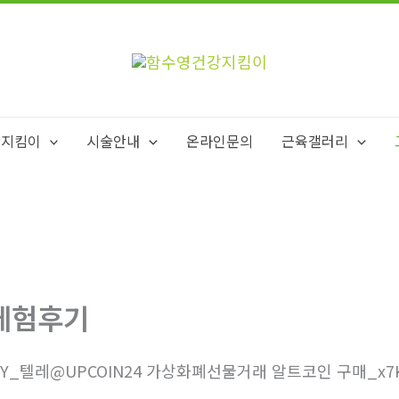
강지킴이
시술안내
온라인문의
근육갤러리
체험후기
3Y_텔레@UPCOIN24 가상화폐선물거래 알트코인 구매_x7