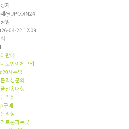
작성자
레@UPCOIN24
작성일
026-04-22 12:09
조회
4
테더판매
테더코인이체구입
rc20사는법
검돈믹싱문의
리플전송대행
자금믹싱
rp구매
핑돈믹싱
테더트론파는곳