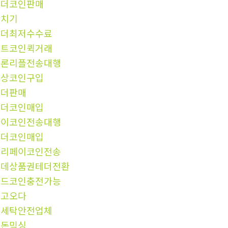
테더코인판매
환치기
테더최저수수료
비트코인퀵거래
트론리플전송대행
문상코인구입
테더판매
테더코인매입
파이코인전송대행
테더코인매입
알리페이코인전송
롯데상품권테더전환
카드코인충전가능
중고오다
돈세탁안전업체
핑돈믹싱