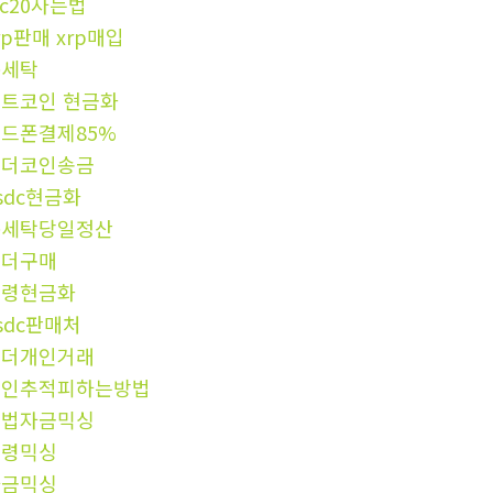
rc20사는법
rp판매 xrp매입
돈세탁
트코인 현금화
드폰결제85%
테더코인송금
sdc현금화
돈세탁당일정산
테더구매
횡령현금화
sdc판매처
테더개인거래
코인추적피하는방법
불법자금믹싱
횡령믹싱
자금믹싱