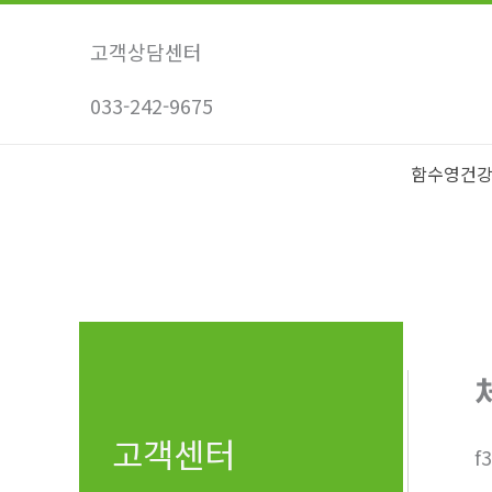
콘
텐
고객상담센터
츠
033-242-9675
로
건
너
함수영건
뛰
기
고객센터
f