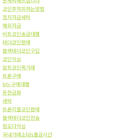
돈세탁해드립니다
코인추적피하는방법
정치자금세탁
해외자금
비트코인송금대행
테더코인판매
블랙테더코인구입
코인믹싱
알트코인퀵거래
트론구매
btc구매대행
돈현금화
세탁
트론리플코인판매
블랙테더코인전송
핑오다믹싱
국내거래소fds출금시간