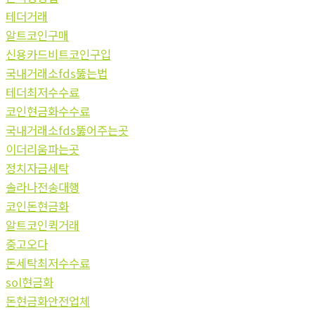
테더거래
알트코인구매
신용카드비트코인구입
국내거래소fds뚫는법
테더최저수수료
코인현금화수수료
국내거래소fds뚫어주는곳
이더리움파는곳
정치자금세탁
솔라나전송대행
코인돈현금화
알트코인퀵거래
중고오다
돈세탁최저수수료
sol현금화
돈현금화안전업체