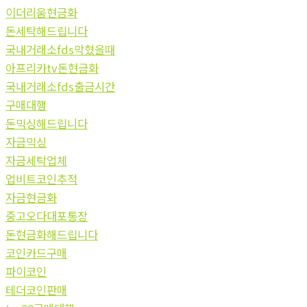
이더리움현금화
돈세탁해드립니다
국내거래소fds막혔을때
아프리카tv돈현금화
국내거래소fds출금시간
구매대행
돈믹싱해드립니다
자금믹싱
자금세탁업체
업비트코인추적
자금현금화
중고오다대포통장
돈현금화해드립니다
코인카드구매
파이코인
테더코인판매