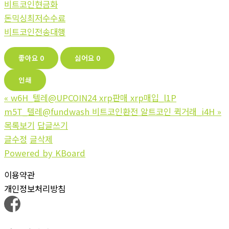
비트코인현금화
돈믹싱최저수수료
비트코인전송대행
좋아요
0
싫어요
0
인쇄
«
w6H_텔레@UPCOIN24 xrp판매 xrp매입_l1P
m5T_텔레@fundwash 비트코인환전 알트코인 퀵거래_i4H
»
목록보기
답글쓰기
글수정
글삭제
Powered by KBoard
이용약관
개인정보처리방침