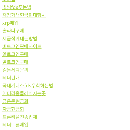
빗썸fds푸는법
재정거래현금화대행사
xrp매입
솔라나구매
세금적게내는방법
비트코인판매사이트
알트코인구매
알트코인구매
검돈세탁문의
테더판매
국내거래소fds우회하는법
이더리움클레식사는곳
금은돈현금화
자금현금화
트론리플전송업체
테더트론매입