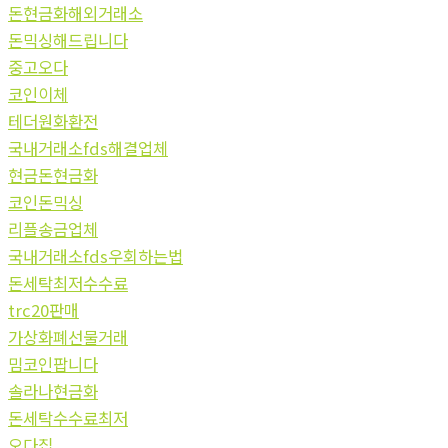
돈현금화해외거래소
돈믹싱해드립니다
중고오다
코인이체
테더원화환전
국내거래소fds해결업체
현금돈현금화
코인돈믹싱
리플송금업체
국내거래소fds우회하는법
돈세탁최저수수료
trc20판매
가상화폐선물거래
밈코인팝니다
솔라나현금화
돈세탁수수료최저
오다집