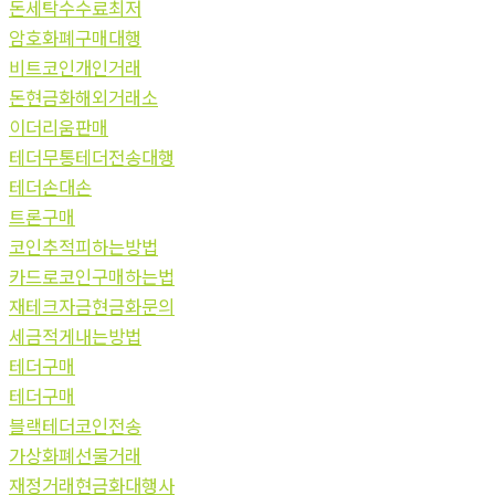
돈세탁수수료최저
암호화폐구매대행
비트코인개인거래
돈현금화해외거래소
이더리움판매
테더무통테더전송대행
테더손대손
트론구매
코인추적피하는방법
카드로코인구매하는법
재테크자금현금화문의
세금적게내는방법
테더구매
테더구매
블랙테더코인전송
가상화폐선물거래
재정거래현금화대행사