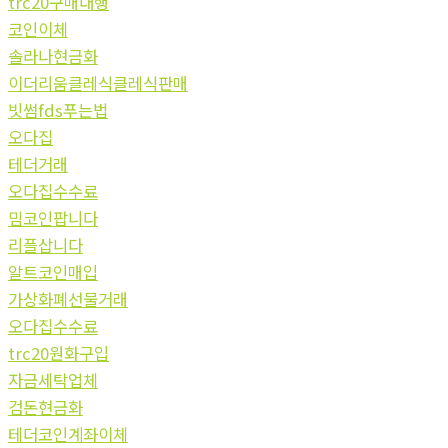
trc20구매대행
코인이체
솔라나현금화
이더리움클레식클레식판매
빗썸fds푸는법
오다집
테더거래
오다집수수료
밈코인팝니다
리플삽니다
알트코인매입
가상화폐선물거래
오다집수수료
trc20원화구입
자금세탁업체
검돈현금화
테더코인계좌이체