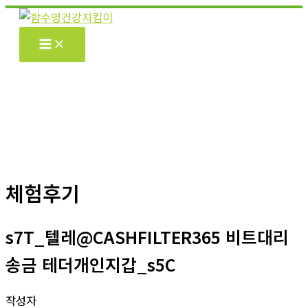
콘
텐
츠
로
건
너
뛰
기
체험후기
s7T_텔레@CASHFILTER365 비트대리
송금 테더개인지갑_s5C
작성자