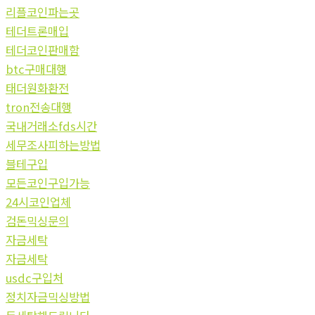
리플코인파는곳
테더트론매입
테더코인판매함
btc구매대행
태더원화환전
tron전송대행
국내거래소fds시간
세무조사피하는방법
블테구입
모든코인구입가능
24시코인업체
검돈믹싱문의
자금세탁
자금세탁
usdc구입처
정치자금믹싱방법