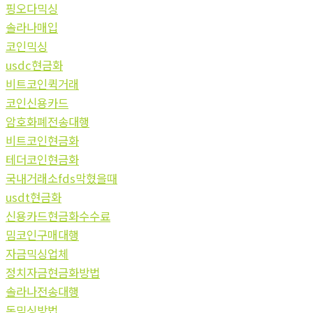
핑오다믹싱
솔라나매입
코인믹싱
usdc현금화
비트코인퀵거래
코인신용카드
암호화폐전송대행
비트코인현금화
테더코인현금화
국내거래소fds막혔을때
usdt현금화
신용카드현금화수수료
밈코인구매대행
자금믹싱업체
정치자금현금화방법
솔라나전송대행
돈믹싱방법