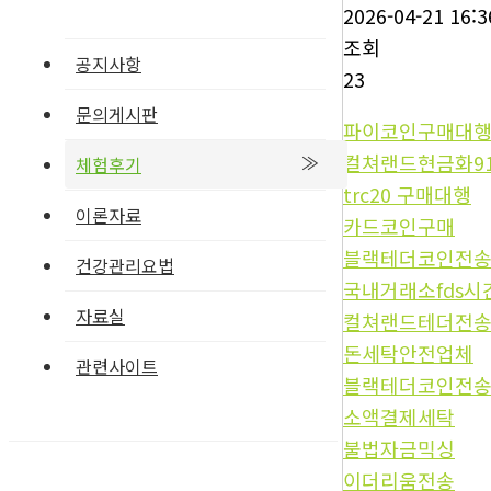
2026-04-21 16:3
조회
공지사항
23
문의게시판
파이코인구매대
컬쳐랜드현금화9
체험후기
trc20 구매대행
이론자료
카드코인구매
블랙테더코인전
건강관리요법
국내거래소fds시
자료실
컬쳐랜드테더전
돈세탁안전업체
관련사이트
블랙테더코인전
소액결제세탁
불법자금믹싱
이더리움전송