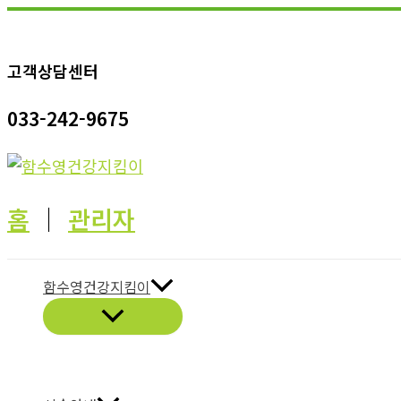
콘
텐
고객상담센터
츠
로
033-242-9675
건
너
뛰
기
홈
│
관리자
함수영건강지킴이