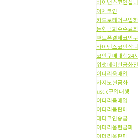
바이낸스코인삽
이체코인
카드로테더구입
돈현금화수수료
핸드폰결제코인
바이낸스코인삽
코인구매대행24
위챗페이현금화
이더리움매입
카지노현금화
usdc구입대행
이더리움매입
이더리움판매
테더코인송금
이더리움현금화
이더리움판매