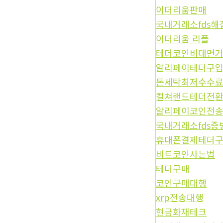
이더리움판매
국내거래소fds해
이더리움 리플
테더코인비대면
알리페이테더구
돈세탁최저수수
컬쳐랜드테더전
알리페이코인전
국내거래소fds증
휴대폰결제테더
비트코인사는법
테더구매
코인구매대행
xrp전송대행
현금화재테크