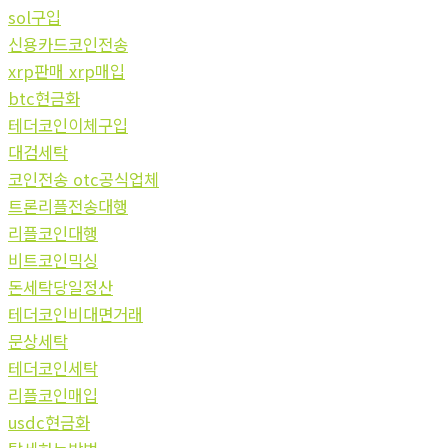
sol구입
신용카드코인전송
xrp판매 xrp매입
btc현금화
테더코인이체구입
대검세탁
코인전송 otc공식업체
트론리플전송대행
리플코인대행
비트코인믹싱
돈세탁당일정산
테더코인비대면거래
문상세탁
테더코인세탁
리플코인매입
usdc현금화