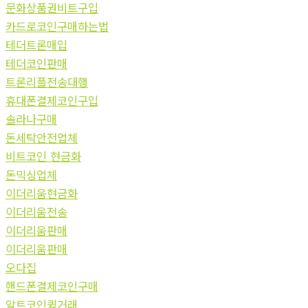
문화상품권비트구입
카드로코인구매하는법
테더트론매입
테더코인판매
트론리플전송대행
휴대폰결제코인구입
솔라나구매
돈세탁안전업체
비트코인 현금화
돈믹싱업체
이더리움현금화
이더리움전송
이더리움판매
이더리움판매
오다집
핸드폰결제코인구매
알트코인퀵거래