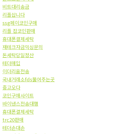
비트대리송금
리플삽니다
ssg페이코인구매
리플 잡코인판매
휴대폰결제세탁
재테크자금믹싱문의
돈세탁당일정산
테더매입
이더리움전송
국내거래소fds뚫어주는곳
중고오다
코인구매사이트
바이낸스전송대행
휴대폰결제세탁
trc20판매
테더손대손