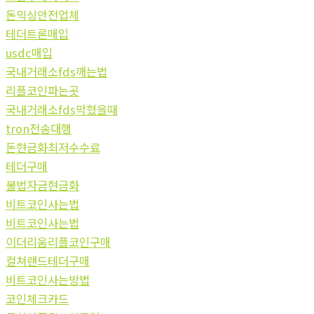
돈믹싱안전업체
테더트론매입
usdc매입
국내거래소fds깨는법
리플코인파는곳
국내거래소fds막혔을때
tron전송대행
돈현금화최저수수료
테더구매
불법자금현금화
비트코인사는법
비트코인사는법
이더리움리플코인구매
컬쳐랜드테더구매
비트코인사는방법
코인체크카드