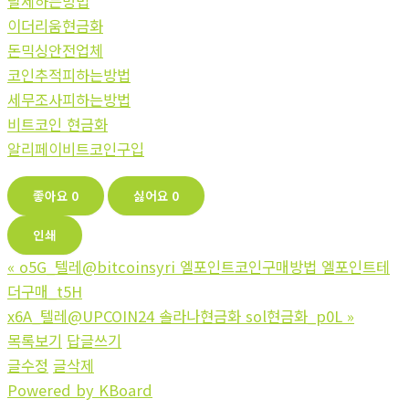
탈세하는방법
이더리움현금화
돈믹싱안전업체
코인추적피하는방법
세무조사피하는방법
비트코인 현금화
알리페이비트코인구입
좋아요
0
싫어요
0
인쇄
«
o5G_텔레@bitcoinsyri 엘포인트코인구매방법 엘포인트테
더구매_t5H
x6A_텔레@UPCOIN24 솔라나현금화 sol현금화_p0L
»
목록보기
답글쓰기
글수정
글삭제
Powered by KBoard