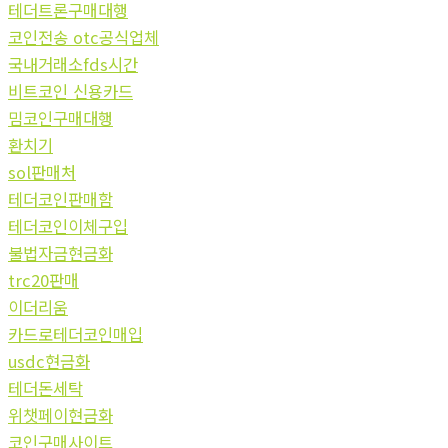
테더트론구매대행
코인전송 otc공식업체
국내거래소fds시간
비트코인 신용카드
밈코인구매대행
환치기
sol판매처
테더코인판매함
테더코인이체구입
불법자금현금화
trc20판매
이더리움
카드로테더코인매입
usdc현금화
테더돈세탁
위챗페이현금화
코인구매사이트