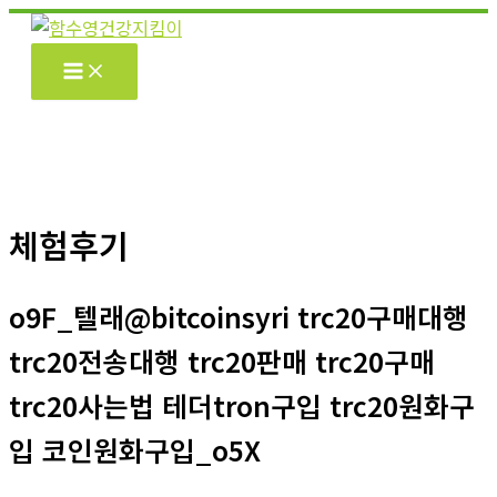
콘
텐
츠
로
건
너
뛰
기
체험후기
o9F_텔래@bitcoinsyri trc20구매대행
trc20전송대행 trc20판매 trc20구매
trc20사는법 테더tron구입 trc20원화구
입 코인원화구입_o5X