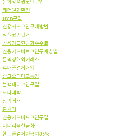
문화상품권코인구입
태더원화환전
tron구입
신용카드코인구매방법
리플코인판매
신용카드현금화수수료
신용카드비트코인구매방법
돈믹싱해외거래소
휴대폰결제매입
중고오다대포통장
블랙테더코인구입
오다세탁
장외거래
환치기
신용카드비트코인구입
이더리움현금화
핸드폰결제현금화85%