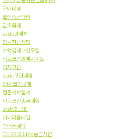
신세계상품권현금화94%
구매대행
코인송금대리
암호화폐
usdc판매처
정치자금세탁
소액결제코인구입
비트코인판매사이트
이체코인
usdc구입대행
24시코인구매
검돈세탁업체
비트코인송금대행
usdc현금화
이더리움매입
언더돈세탁
국내거래소fds송금시간