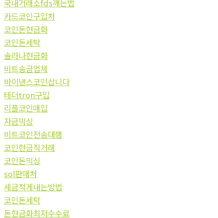
국내거래소fds깨는법
카드코인구입처
코인돈현금화
코인돈세탁
솔라나현금화
비트송금업체
바이낸스코인삽니다
테더tron구입
리플코인매입
자금믹싱
비트코인전송대행
코인현금직거래
코인돈믹싱
sol판매처
세금적게내는방법
코인돈세탁
돈현금화최저수수료