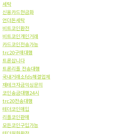
세탁
신용카드현금화
언더돈세탁
비트코인환전
비트코인개인거래
카드코인전송가능
trc20구매대행
트론삽니다
트론리플 전송대행
국내거래소fds해결업체
재테크자금믹싱문의
코인송금대행24시
trc20전송대행
테더코인매입
리플코인판매
모든코인구입가능
테더원화환전