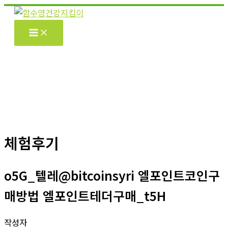
콘
텐
츠
로
건
너
뛰
기
체험후기
o5G_텔레@bitcoinsyri 엘포인트코인구
매방법 엘포인트테더구매_t5H
작성자