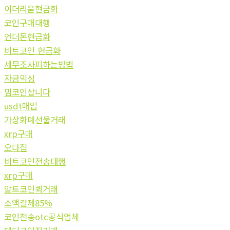
이더리움현금화
코인구매대행
언더돈현금화
비트코인 현금화
세무조사피하는방법
자금믹싱
밈코인삽니다
usdt매입
가상화폐선물거래
xrp구매
오다집
비트코인전송대행
xrp구매
알트코인퀵거래
소액결제85%
코인전송otc공식업체