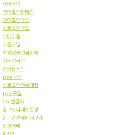
테더매입
테더코인판매함
테더코인매입
비트코인매입
이더리움
리플매입
해외선물현금인출
검돈현금화
현금돈세탁
tron구입
비트코인전송대행
tron구입
btc현금화
중고오다대포통장
핸드폰결제테더구매
장외거래
환치기