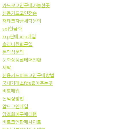
카드로코인구매가능한곳
신용카드코인전송
재테크자금세탁문의
sol현금화
xrp판매 xrp매입
솔라나원화구입
돈믹싱문의
문화상품권테더전환
세탁
신용카드비트코인구매방법
국내거래소fds뚫어주는곳
비트매입
돈믹싱방법
알트코인매입
암호화폐구매대행
비트코인판매사이트