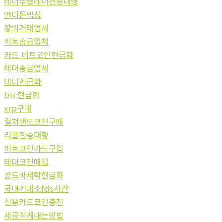
테더무통테더전송대행
언더돈믹싱
장외거래업체
비트송금업체
카드 비트코인현금화
테더송금업체
테더현금화
btc현금화
xrp구매
컬쳐랜드코인구매
리플전송대행
비트코인카드구입
테더코인매입
골드바세탁현금화
국내거래소fds시간
신용카드코인충전
세금적게내는방법