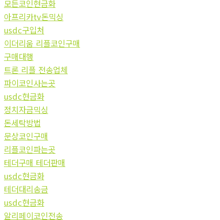
모든코인현금화
아프리카tv돈믹싱
usdc구입처
이더리움 리플코인구매
구매대행
트론 리플 전송업체
파이코인사는곳
usdc현금화
정치자금믹싱
돈세탁방법
문상코인구매
리플코인파는곳
테더구매 테더판매
usdc현금화
테더대리송금
usdc현금화
알리페이코인전송