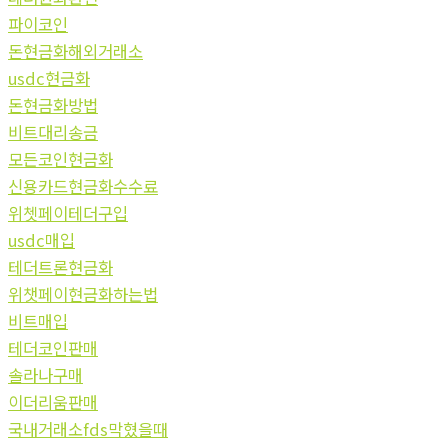
파이코인
돈현금화해외거래소
usdc현금화
돈현금화방법
비트대리송금
모든코인현금화
신용카드현금화수수료
위쳇페이테더구입
usdc매입
테더트론현금화
위챗페이현금화하는법
비트매입
테더코인판매
솔라나구매
이더리움판매
국내거래소fds막혔을때