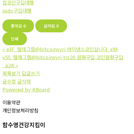
잡코인구입대행
usdc구입대행
좋아요
0
싫어요
0
인쇄
«
e3F_텔레그램@bitcoinsyri 바이낸스코인삽니다_x9X
v5S_텔래그램@bitcoinsyri trc20 원화구입 코인원화구입
_p2K
»
목록보기
답글쓰기
글수정
글삭제
Powered by KBoard
이용약관
개인정보처리방침
함수영건강지킴이