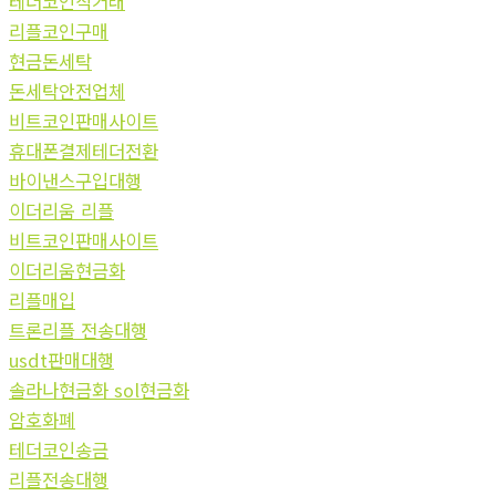
테더코인직거래
리플코인구매
현금돈세탁
돈세탁안전업체
비트코인판매사이트
휴대폰결제테더전환
바이낸스구입대행
이더리움 리플
비트코인판매사이트
이더리움현금화
리플매입
트론리플 전송대행
usdt판매대행
솔라나현금화 sol현금화
암호화폐
테더코인송금
리플전송대행