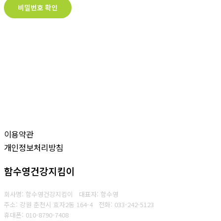
비밀번호 확인
이용약관
개인정보처리방침
함수영건강지킴이
회사명: 함수영건강지킴이 대표자: 함수영
주소: 강원 춘천시 효자2동 164-4
전화: 033-242-5123
휴대폰: 010-8790-7408