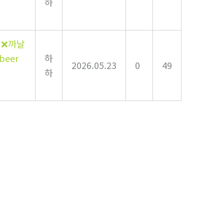
하
 ❌까날
beer
하
2026.05.23
0
49
하