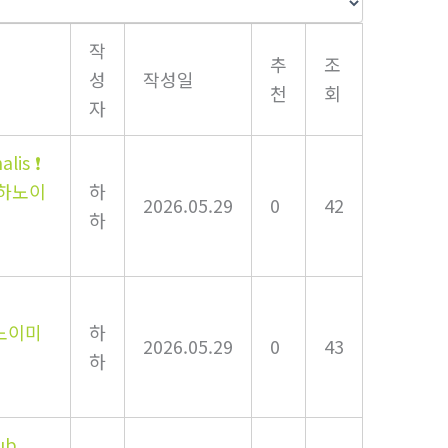
작
추
조
성
작성일
천
회
자
lis ❗
❗하노이
하
2026.05.29
0
42
하
️하노이미
하
2026.05.29
0
43
하
lub