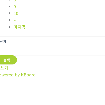
9
10
»
마지막
검색
글쓰기
owered by KBoard