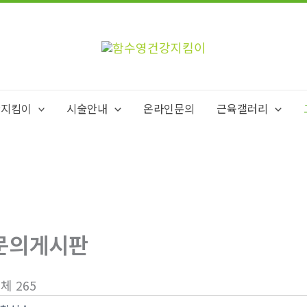
강지킴이
시술안내
온라인문의
근육갤러리
문의게시판
체 265