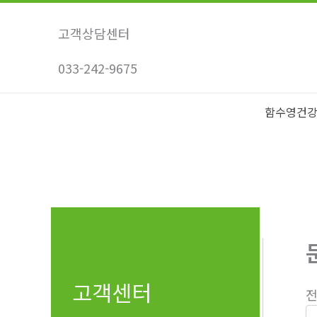
콘
텐
고객상담센터
츠
033-242-9675
로
건
너
함수영건
뛰
기
고객센터
전