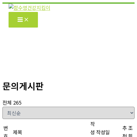
콘
텐
츠
로
건
너
뛰
기
문의게시판
전체 265
작
번
추
조
제목
성
작성일
호
천
회