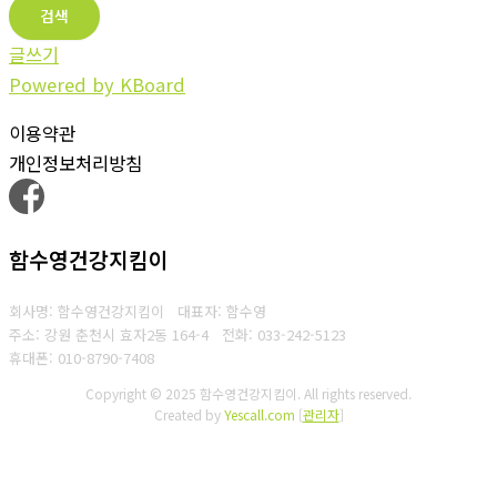
검색
글쓰기
Powered by KBoard
이용약관
개인정보처리방침
함수영건강지킴이
회사명: 함수영건강지킴이 대표자: 함수영
주소: 강원 춘천시 효자2동 164-4
전화: 033-242-5123
휴대폰: 010-8790-7408
Copyright © 2025 함수영건강지킴이. All rights reserved.
Created by
Yescall.com
[
관리자
]