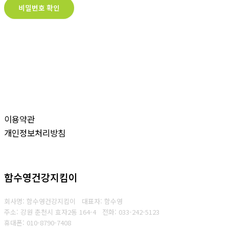
비밀번호 확인
이용약관
개인정보처리방침
함수영건강지킴이
회사명: 함수영건강지킴이 대표자: 함수영
주소: 강원 춘천시 효자2동 164-4
전화: 033-242-5123
휴대폰: 010-8790-7408