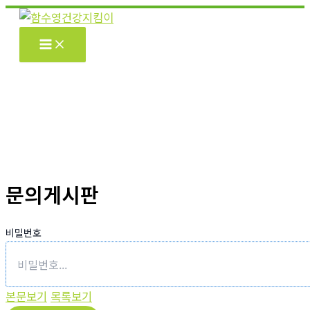
콘
텐
츠
로
건
너
뛰
기
문의게시판
비밀번호
본문보기
목록보기