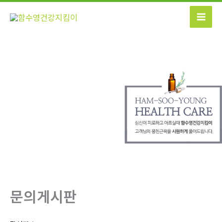
콘
텐
츠
로
건
너
뛰
기
문의게시판