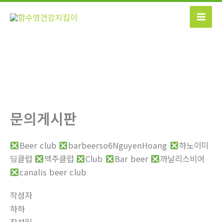
콘
텐
츠
로
건
너
뛰
기
문의게시판
Beer club
barbeerso6NguyenHoang
하노이미
딩클럽
맥주클럽
Club
Bar beer
까날리스비어
canalis beer club
작성자
하하