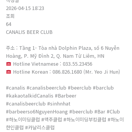
작성일
2026-04-15 18:23
조회
64
CANALIS BEER CLUB
주소 : Tầng 1- Tòa nhà Dolphin Plaza, số 6 Nuyễn
Hoàng, P. Mỹ Đình 2, Q. Nam Từ Liêm, HN
Hotline Vietnamese : 033.55.23456
Hotline Korean : 086.826.1680 (Mr. Yeo Ji Hun)
#canalis #canalisbeerclub #beerclub #barclub
#kakaotalkidCanalis #Barbeer
#canalisbeerclub #sinhnhat
#barbeerso6NguyenHoang #beerclub #Bar #Club
#하노이미딩클럽 #맥주클럽 #하노이미딩부킹클럽 #하노이
한인클럽 #카날리스클럽