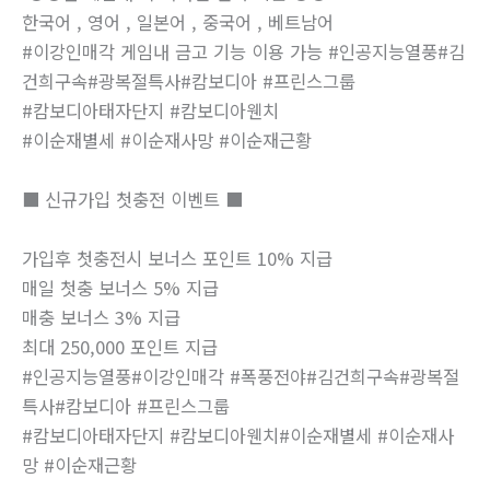
한국어 , 영어 , 일본어 , 중국어 , 베트남어
#이강인매각 게임내 금고 기능 이용 가능 #인공지능열풍#김
건희구속#광복절특사#캄보디아 #프린스그룹
#캄보디아태자단지 #캄보디아웬치
#이순재별세 #이순재사망 #이순재근황
■ 신규가입 첫충전 이벤트 ■
가입후 첫충전시 보너스 포인트 10% 지급
매일 첫충 보너스 5% 지급
매충 보너스 3% 지급
최대 250,000 포인트 지급
#인공지능열풍#이강인매각 #폭풍전야#김건희구속#광복절
특사#캄보디아 #프린스그룹
#캄보디아태자단지 #캄보디아웬치#이순재별세 #이순재사
망 #이순재근황