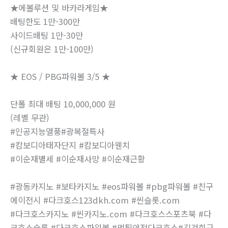
★에볼루션 및 바카라게임★
배팅한도 1만-300만
사이드배팅 1만-30만
(신규회원은 1만-100만)
★ EOS / PBG파워볼 3/5 ★
단폴 최대 배팅 10,000,000 원
(레벨 무관)
#인공지능열풍#광복절특사
#캄보디아태자단지 #캄보디아웬치
#이순재별세 #이순재사망 #이순재근황
#광동카지노 #보타카지노 #eos파워볼 #pbg파워볼 #친구
에이전시 #다크호스123dkh.com #씬슬롯.com
#다크호스카지노 #씬카지노.com #다크호스스포츠북 #다
크호스슬롯 #다크호스파워볼 #먹튀안전다크호스#김건희구