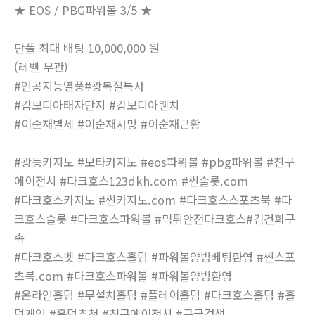
★ EOS / PBG파워볼 3/5 ★
단폴 최대 배팅 10,000,000 원
(레벨 무관)
#인공지능열풍#광복절특사
#캄보디아태자단지 #캄보디아웬치
#이순재별세 #이순재사망 #이순재근황
#광동카지노 #보타카지노 #eos파워볼 #pbg파워볼 #친구
에이전시 #다크호스123dkh.com #씬슬롯.com
#다크호스카지노 #씬카지노.com #다크호스스포츠북 #다
크호스슬롯 #다크호스파워볼 #먹튀안전다크호스#김건희구
속
#다크호스벳 #다크호스홀덤 #파워볼양방베팅환영 #씬스포
츠북.com #다크호스파워볼 #파워볼양방환영
#온라인홀덤 #무설치홀덤 #플레이홀덤 #다크호스홀덤 #홀
덤게임 #홀덤추천 #친구에이전시 #구글검색