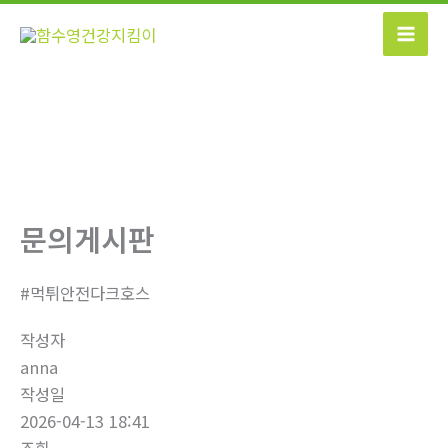
콘
텐
츠
로
건
너
뛰
기
문의게시판
#먹튀안전다크호스
작성자
anna
작성일
2026-04-13 18:41