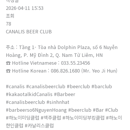
작성일
2026-04-11 15:53
조회
78
CANALIS BEER CLUB
주소 : Tầng 1- Tòa nhà Dolphin Plaza, số 6 Nuyễn
Hoàng, P. Mỹ Đình 2, Q. Nam Từ Liêm, HN
☎ Hotline Vietnamese : 033.55.23456
☎ Hotline Korean : 086.826.1680 (Mr. Yeo Ji Hun)
#canalis #canalisbeerclub #beerclub #barclub
#kakaotalkidCanalis #Barbeer
#canalisbeerclub #sinhnhat
#barbeerso6NguyenHoang #beerclub #Bar #Club
#하노이미딩클럽 #맥주클럽 #하노이미딩부킹클럽 #하노이
한인클럽 #카날리스클럽