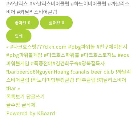
#카날리스 #까날리스비어클럽 #하노이비어클럽 #까날리스
비어 #카날리스비어클럽
좋아요
0
싫어요
0
인쇄
«
#다크호스벳777dkh.com #pbg파워볼 #친구에이전시
#pbg파워볼게임 #다크호스파워볼 #다크호스토지노 #eos
파워볼게임 #폭풍전야#김건희구속#광복절특사
❗barbeerso6NguyenHoang ❗canalis beer club ❗까날리
스비어클럽 ❗하노이미딩부킹클럽 ❗맥주클럽 ❗까날리스비어
❗Bar
»
목록보기
답글쓰기
글수정
글삭제
Powered by KBoard