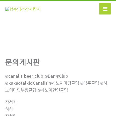
콘
텐
츠
로
건
너
뛰
기
문의게시판
❄️canalis beer club ❄️Bar ❄️Club
❄️kakaotalkidCanalis ❄️하노이미딩클럽 ❄️맥주클럽 ❄️하
노이미딩부킹클럽 ❄️하노이한인클럽
작성자
하하