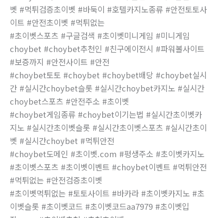
벳 #먹튀검증초이벳 #바둑이 #호텔카지노종류 #안전토토사
이트 #안전초이벳 #먹튀없는
#초이벳스포츠 #구글검색 #초이벳미니게임 #미니게임
choybet #choybet추천인 #친구에이전시 #파워볼사이트
#보증까지 #안전사이트 #안전
#choybet토토 #choybet #choybet배당 #choybet실시
간 #실시간choybet슬롯 #실시간choybet카지노 #실시간
choybet스포츠 #안전주소 #초이벳
#choybet게임종류 #choybet이기는법 #실시간초이벳카
지노 #실시간초이벳슬롯 #실시간초이벳스포츠 #실시간초이
벳 #실시간choybet #먹튀안전
#choybet도메인 #초이벳.com #평생주소 #초이벳카지노
#초이벳스포츠 #초이벳이벤트 #choybet이벤트 #먹튀안전
#먹튀없는 #안전검증초이벳
#초이벳먹튀없는 #토토사이트 #바카라 #초이벳카지노 #초
이벳슬롯 #초이벳코드 #초이벳코드aa7979 #초이벳입