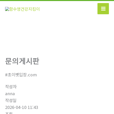
콘
텐
츠
로
건
너
뛰
기
문의게시판
#초이벳입장.com
작성자
anna
작성일
2026-04-10 11:43