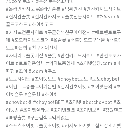
장.com #초이벳추천 #추천초이벳
#온라인카지노 #온라인슬롯 #먹튀안전 #안전카지노사이트
#실시간슬롯 #실시간카지노 #슬롯전문사이트 #해외vip #
골드코스트 #초이벳코드
#카지노전문사이트 #구글검색친구에이전시 #배트맨토토구
매 #토토라이브스코어 #온슬롯 #배트맨토토구매율 #배트맨
토토하는법 #친구에이전시
#사다리 #슬롯머신 #슬롯 #안전카지노사이트 #안전토토사
이트 #토토검증업체 #먹튀보증업체 #초이벳입장.com #아
따형 #초이벳.com #주소
#토토사이트 #초이벳토토 #choybet토토 #토토choybet
#이벤트 #승률 #이기는법 #실시간초이벳 #초이벳문의 #초
이벳슬롯 #슬롯형 #초이벳
#choybet벳 #choybetBET #초이벳 #betchoybet #초
이벳빔 #초이벳살라빔 #초이벳코벳 #초이벳보리 #강원랜드
#빠방슬롯 #구글검색 #먹튀없는
#스포츠초이벳 #슬롯초이벳 #카지노초이벳 #실시간초이벳