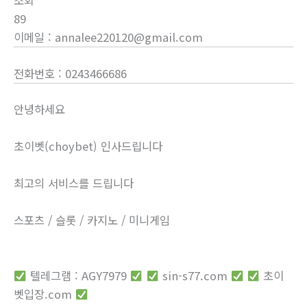
조회
89
이메일
:
annalee220120@gmail.com
전화번호
:
0243466686
안녕하세요
초이벳(choybet) 인사드립니다
최고의 서비스를 드립니다
스포츠 / 슬롯 / 카지노 / 미니게임
텔레그램 : AGY7979
sin-s77.com
초이
벳입장.com