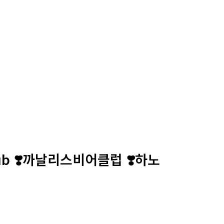
 club ❣️까날리스비어클럽 ❣️하노