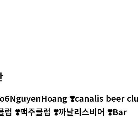
판
rso6NguyenHoang ❣️canalis beer
 ❣️맥주클럽 ❣️까날리스비어 ❣️Bar