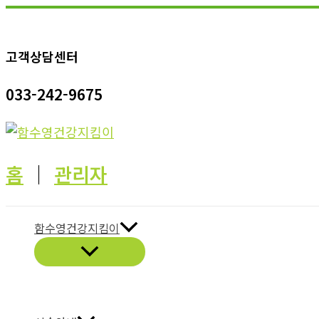
콘
텐
고객상담센터
츠
로
033-242-9675
건
너
뛰
기
홈
│
관리자
함수영건강지킴이