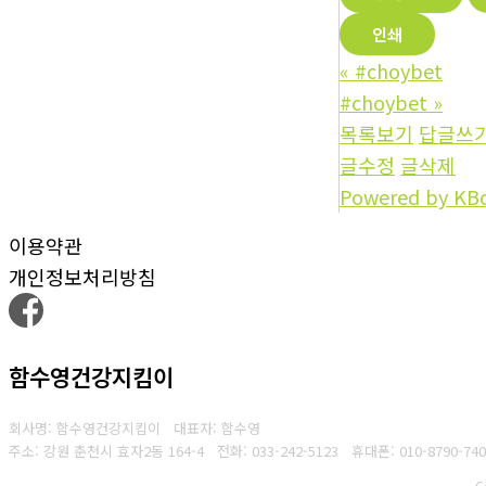
인쇄
«
#choybet
#choybet
»
목록보기
답글쓰
글수정
글삭제
Powered by KB
이용약관
개인정보처리방침
함수영건강지킴이
회사명: 함수영건강지킴이 대표자: 함수영
주소: 강원 춘천시 효자2동 164-4
전화: 033-242-5123
휴대폰: 010-8790-740
C