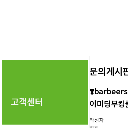
문의게시
❣️barbee
고객센터
이미딩부킹클럽
작성자
하하