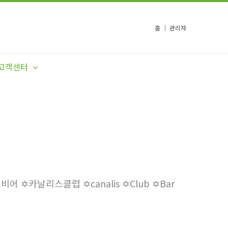
홈
│
관리자
고객센터
카날리스클럽 ✡️canalis ✡️Club ✡️Bar