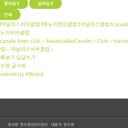
좋아요
0
싫어요
0
인쇄
❗까날리스비어클럽 ❗하노이한인클럽 ❗‍‍카날리스클럽 ❗‍canalis beer c
하노이비어클럽
canalis beer club ✅kakaotalkidCanalis ✅Club
럽 ✅까날리스비어클럽
»
목록보기
답글쓰기
글수정
글삭제
owered by KBoard
회사명: 함수영건강지킴이 대표자: 함수영