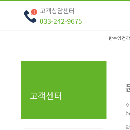
콘
고객상담센터
텐
033-242-9675
츠
로
건
함수영건
너
뛰
기
고객센터
✡
b