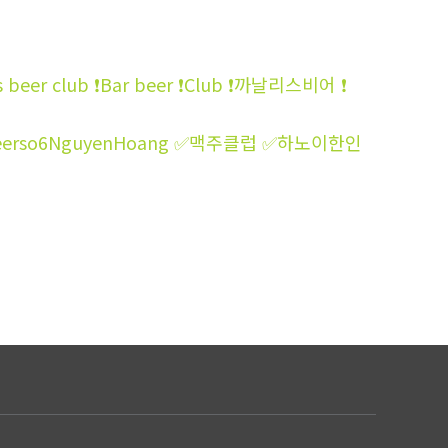
lub ❗Bar beer ❗‍‍Club ‍‍❗까날리스비어 ‍‍❗
 ✅barbeerso6NguyenHoang ✅맥주클럽 ✅하노이한인