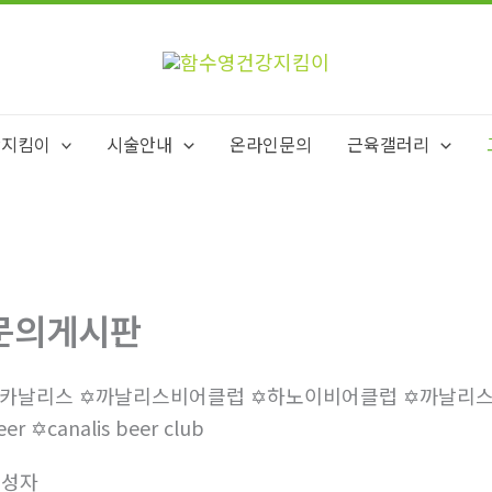
강지킴이
시술안내
온라인문의
근육갤러리
문의게시판
️카날리스 ✡️까날리스비어클럽 ✡️하노이비어클럽 ✡️까날리스비어 ✡️
eer ✡️canalis beer club
작성자