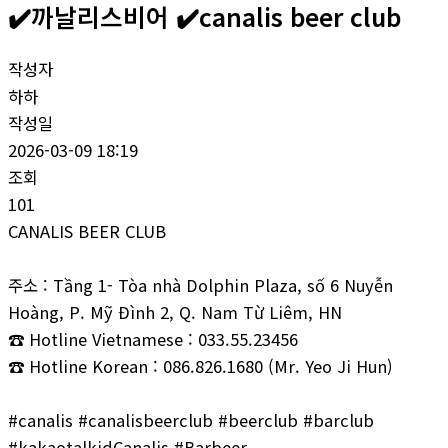
✔️까날리스비어 ✔️canalis beer club
작성자
하하
작성일
2026-03-09 18:19
조회
101
CANALIS BEER CLUB
주소 : Tầng 1- Tòa nhà Dolphin Plaza, số 6 Nuyễn
Hoàng, P. Mỹ Đình 2, Q. Nam Từ Liêm, HN
☎ Hotline Vietnamese : 033.55.23456
☎ Hotline Korean : 086.826.1680 (Mr. Yeo Ji Hun)
#canalis #canalisbeerclub #beerclub #barclub
#kakaotalkidCanalis #Barbeer