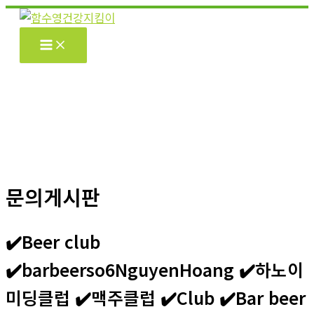
콘
텐
츠
로
건
너
뛰
기
문의게시판
✔️Beer club
✔️barbeerso6NguyenHoang ✔️하노이
미딩클럽 ✔️맥주클럽 ✔️Club ✔️Bar beer