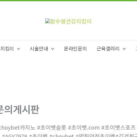
강지킴이
시술안내
온라인문의
근육갤러리
문의게시판
choybet카지노 #초이벳슬롯 #초이벳.com #초이벳스포츠
 #AGY7979 #초이벳 #choybet #먹튀안전초이벳#김