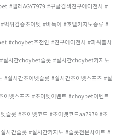
et #텔레AGY7979 #구글검색친구에이전시 #
이벳 #먹튀검증초이벳 #바둑이 #호텔카지노종류 #
t #choybet추천인 #친구에이전시 #파워볼사
시간 #실시간choybet슬롯 #실시간choybet카지노
카지노 #실시간초이벳슬롯 #실시간초이벳스포츠 #실
#초이벳스포츠 #초이벳이벤트 #choybet이벤트
슬롯 #초이벳코드 #초이벳코드aa7979 #초
#실시간슬롯 #실시간카지노 #슬롯전문사이트 #