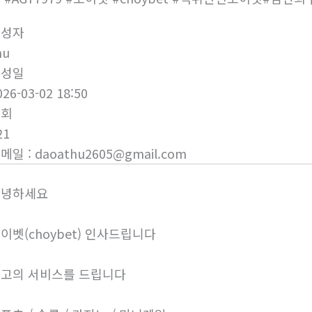
작성자
hu
작성일
026-03-02 18:50
조회
21
이메일
:
daoathu2605@gmail.com
안녕하세요
이벳(choybet) 인사드립니다
고의 서비스를 드립니다