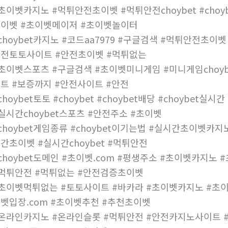
초이벳카지노 #먹튀안전초이벳 #먹튀안전choybet #choyb
이벳 #초이벳메이저 #초이벳놀이터
choybet카지노 #코드aa7979 #구글검색 #먹튀안전초
전토토사이트 #안전초이벳 #먹튀없는
초이벳스포츠 #구글검색 #초이벳미니게임 #미니게임choybe
트 #보증까지 #안전사이트 #안전
choybet토토 #choybet #choybet배당 #choybet실
실시간choybet스포츠 #안전주소 #초이벳
choybet게임종류 #choybet이기는법 #실시간초이벳
간초이벳 #실시간choybet #먹튀안전
choybet도메인 #초이벳.com #평생주소 #초이벳카지노 
먹튀안전 #먹튀없는 #안전검증초이벳
초이벳먹튀없는 #토토사이트 #바카라 #초이벳카지노 #초이벳
벳입장.com #초이벳추천 #추천초이벳
온라인카지노 #온라인슬롯 #먹튀안전 #안전카지노사이트 